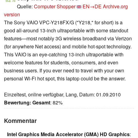
Quelle:
Computer Shopper
EN→DE
Archive.org
version
The Sony VAIO VPC-Y218FX/G ("Y218," for short) is a
good all-around 13-inch ultraportable with some standout
features—most notably 3G wireless broadband via Verizon
(for anywhere Net access) and mobile hot-spot technology.
This VAIO is an eye-catching 13-inch ultraportable with
welcome features for students, consumers, and even
business users. If you ever need to travel with your own
personal Wi-Fi hot spot, this laptop could be the answer.
Einzeltest, online verfügbar, Lang, Datum: 01.09.2010
Bewertung:
Gesamt
: 82%
Kommentar
Intel Graphics Media Accelerator (GMA) HD Graphics
: