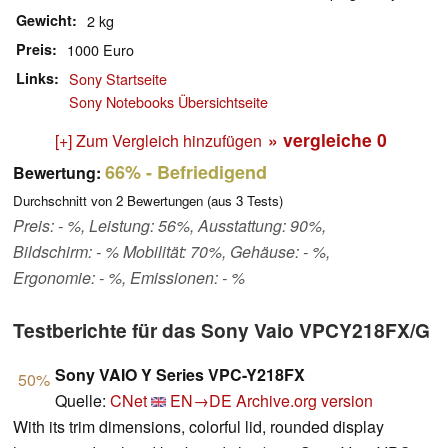
Gewicht
2 kg
Preis
1000 Euro
Links
Sony Startseite
Sony Notebooks Übersichtseite
» vergleiche
0
[+] Zum Vergleich hinzufügen
66%
- Befriedigend
Bewertung:
Durchschnitt von
2
Bewertungen (aus
3
Tests)
Preis: - %, Leistung: 56%, Ausstattung: 90%,
Bildschirm: - % Mobilität: 70%, Gehäuse: - %,
Ergonomie: - %, Emissionen: - %
Testberichte für das Sony Vaio VPCY218FX/G
Sony VAIO Y Series VPC-Y218FX
50%
Quelle:
CNet
EN→DE
Archive.org version
With its trim dimensions, colorful lid, rounded display