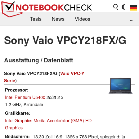
Tests
News
Videos
...
Benchmarks & Tech
Externe Tests
Sony Vaio VPCY218FX/G
Kaufberatung
Deals
Suche
Jobs
Ausstattung / Datenblatt
Forum
Sony Vaio VPCY218FX/G (
Vaio VPC-Y
Serie
)
Prozessor
Intel Pentium U5400
2c/2t 2 x
1.2 GHz, Arrandale
Grafikkarte
Intel Graphics Media Accelerator (GMA) HD
Graphics
Bildschirm
13.30 Zoll 16:9, 1366 x 768 Pixel, spiegelnd: ja