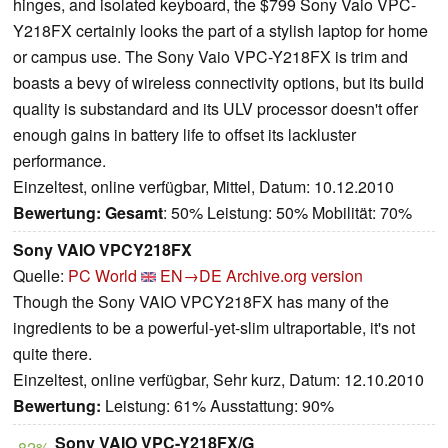
hinges, and isolated keyboard, the $799 Sony Vaio VPC-
Y218FX certainly looks the part of a stylish laptop for home
or campus use. The Sony Vaio VPC-Y218FX is trim and
boasts a bevy of wireless connectivity options, but its build
quality is substandard and its ULV processor doesn't offer
enough gains in battery life to offset its lackluster
performance.
Einzeltest, online verfügbar, Mittel, Datum: 10.12.2010
Bewertung:
Gesamt
: 50% Leistung: 50% Mobilität: 70%
Sony VAIO VPCY218FX
Quelle:
PC World
EN→DE
Archive.org version
Though the Sony VAIO VPCY218FX has many of the
ingredients to be a powerful-yet-slim ultraportable, it's not
quite there.
Einzeltest, online verfügbar, Sehr kurz, Datum: 12.10.2010
Bewertung:
Leistung: 61% Ausstattung: 90%
Sony VAIO VPC-Y218FX/G
82%