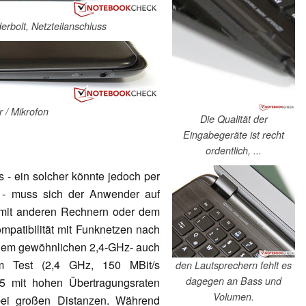
rbolt, Netzteilanschluss
 / Mikrofon
Die Qualität der
Eingabegeräte ist recht
ordentlich, ...
- ein solcher könnte jedoch per
n - muss sich der Anwender auf
mit anderen Rechnern oder dem
ompatibilität mit Funknetzen nach
 dem gewöhnlichen 2,4-GHz- auch
em Test (2,4 GHz, 150 MBit/s
den Lautsprechern fehlt es
dagegen an Bass und
S5 mit hohen Übertragungsraten
Volumen.
 bei großen Distanzen. Während