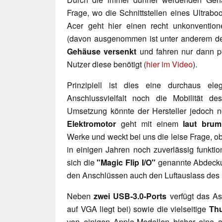
Frage, wo die Schnittstellen eines Ultrabo
Acer geht hier einen recht unkonventio
(davon ausgenommen ist unter anderem de
Gehäuse versenkt
und fahren nur dann p
Nutzer diese benötigt (
hier im Video
).
Prinzipiell ist dies eine durchaus el
Anschlussvielfalt noch die Mobilität d
Umsetzung könnte der Hersteller jedoch no
Elektromotor
geht mit einem
l
aut brum
Werke und weckt bei uns die leise Frage, o
in einigen Jahren noch zuverlässig funktion
sich die
"Magic Flip I/O"
genannte Abdecku
den Anschlüssen auch den Luftauslass des 
Neben
zwei USB-3.0-Ports
verfügt das As
auf VGA liegt bei) sowie die vielseitige
Thu
von einigen Apple-Modellen bisher eine ab