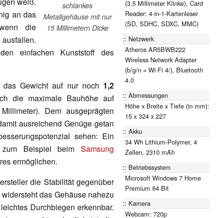
ugen weiß.
(3,5 Millimeter Klinke), Card
schlankes
Reader: 4-in-1-Kartenleser
nig an das
Metallgehäuse mit nur
(SD, SDHC, SDXC, MMC)
wenn die
15 Millimetern Dicke
Netzwerk
ausfallen.
Atheros AR5BWB222
en einfachen Kunststoff des
Wireless Network Adapter
(b/g/n = Wi-Fi 4/), Bluetooth
4.0
er das Gewicht auf nur noch
1,2
Abmessungen
ich die maximale Bauhöhe auf
Höhe x Breite x Tiefe (in mm):
 Millimeter). Dem ausgeprägten
15 x 324 x 227
e damit ausreichend Genüge getan
Akku
besserungspotenzial sehen: Ein
34 Wh Lithium-Polymer, 4
ie zum Beispiel beim
Samsung
Zellen, 2310 mAh
res ermöglichen.
Betriebssystem
Microsoft Windows 7 Home
rsteller die Stabilität gegenüber
Premium 64 Bit
 widersteht das Gehäuse nahezu
Kamera
in leichtes Durchbiegen erkennbar.
Webcam: 720p