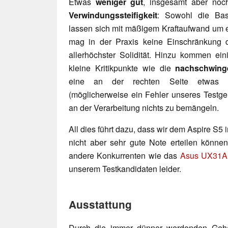
Etwas
w
eniger gut
, insgesamt aber noch
Verwindungssteifigkeit
: Sowohl die Bas
lassen sich mit mäßigem Kraftaufwand um ei
mag in der Praxis keine Einschränkung da
allerhöchster Solidität. Hinzu kommen ei
kleine Kritikpunkte wie die
nachschwing
eine an der rechten Seite etwas kl
(möglicherweise ein Fehler unseres Testge
an der Verarbeitung nichts zu bemängeln.
All dies führt dazu, dass wir dem Aspire S5 i
nicht aber sehr gute Note erteilen können.
andere Konkurrenten wie das
Asus UX31A
unserem Testkandidaten leider.
Ausstattung
Durch die immer dünner werdenden Gehä