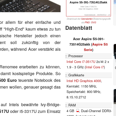
Aspire S5-391-73514G25akk
Intel Core i7-3517U
Intel HD Graphics 4000
Subnotebook - 25/09/2012 - v3
Download der
lizensierten
Bewertungsgrafik
or allem für eher einfache und
als
PNG
/
SVG
Datenblatt
iff "High-End" kaum etwas zu tun
esische Hersteller jedoch einen
Acer Aspire S5-391-
ment soll zukünftig von der
73514G25akk (
Aspire S5
den, während Acer verstärkt als
Serie
)
Prozessor
Intel Core i7-3517U
2c/4t 2 x
 Renomee erarbeiten zu können,
1.9 - 3 GHz (
Intel Core i7
)
damit kostspielige Produkte. So
Grafikkarte
500 Euro
teuerste Notebook des
Intel HD Graphics 4000
,
Kerntakt: 1150 MHz,
ehmen wollen, genauer gesagt das
Speichertakt: 800 MHz,
8.15.10.2712
auf Intels bewährte Ivy-Bridge-
RAM
4 GB
, Dual-Channel DDR3-
3517U
oder i5-3317U zum Einsatz