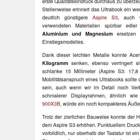
erste Qualitätseindruck durchaus zu überze
Stellenweise erinnert das Ultrabook ein we
deutlich günstigere
Aspire S3
, auch 
verwendeten Materialien spürbar edler 
Aluminium und Magnesium
ersetzen d
Einstiegsmodelles.
Dank dieser leichten Metalle konnte Ac
Kilogramm
senken, ebenso verringert s
schlanke 15 Millimeter (Aspire S3: 17,8
Mobilitätsanspruch eines Ultrabooks sollt
sein, auch wenn wir im Detail noch Ver
schmalerer Displayrahmen, ähnlich w
900X3B
, würde ein noch kompakteres Äuße
Trotz der zierlichen Bauweise konnte der He
dem Aspire S3 erhöhen. Punktuellem Druck
vorbildlich, nur oberhalb der Tastatur ist e