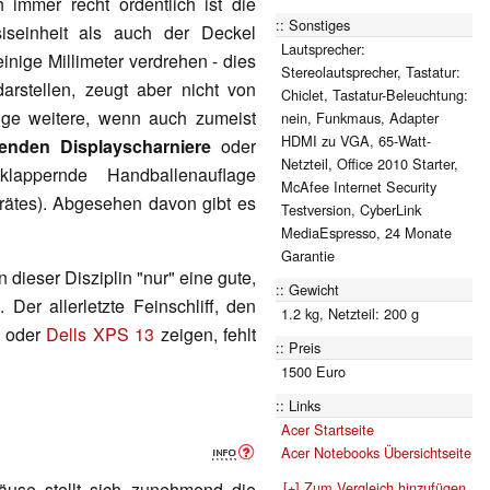
 immer recht ordentlich ist die
Sonstiges
iseinheit als auch der Deckel
Lautsprecher:
nige Millimeter verdrehen - dies
Stereolautsprecher, Tastatur:
rstellen, zeugt aber nicht von
Chiclet, Tastatur-Beleuchtung:
nige weitere, wenn auch zumeist
nein, Funkmaus, Adapter
HDMI zu VGA, 65-Watt-
enden Displayscharniere
oder
Netzteil, Office 2010 Starter,
appernde Handballenauflage
McAfee Internet Security
rätes). Abgesehen davon gibt es
Testversion, CyberLink
MediaEspresso, 24 Monate
Garantie
n dieser Disziplin "nur" eine gute,
Gewicht
 Der allerletzte Feinschliff, den
1.2 kg, Netzteil: 200 g
oder
Dells XPS 13
zeigen, fehlt
Preis
1500 Euro
Links
Acer Startseite
Acer Notebooks Übersichtseite
[+] Zum Vergleich hinzufügen
use stellt sich zunehmend die