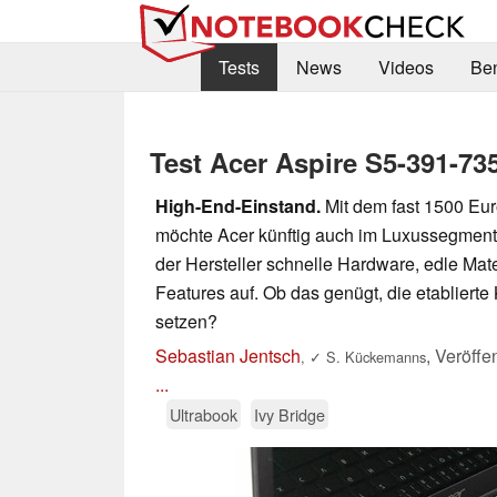
Tests
News
Videos
Be
Test Acer Aspire S5-391-7
High-End-Einstand.
Mit dem fast 1500 Eur
möchte Acer künftig auch im Luxussegment
der Hersteller schnelle Hardware, edle Mate
Features auf. Ob das genügt, die etablierte
setzen?
Sebastian Jentsch
,
Veröffe
,
✓
S. Kückemanns
...
Ultrabook
Ivy Bridge