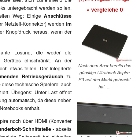
oks untergebracht werden sollen.
» vergleiche
0
nellen Weg: Einige
Anschlüsse
r Netzteil-Konnektor) werden
im
er Knopfdruck heraus, wenn der
egante Lösung, die weder die
es Gerätes einschränkt. An der
Nach dem Acer bereits das
ch etwas feilen: Der integrierte
günstige Ultrabook Aspire
menden Betriebsgeräusch
zu
S3 auf den Markt gebracht
b diese technische Spielerei auch
hat, ...
iert. Übrigens: Unter Last öffnet
ng automatisch, da diese neben
Notebooks enthält.
pire noch über HDMI (Konverter
nderbolt-Schnittstelle
- abseits
solute Seltenheit bei aktuellen