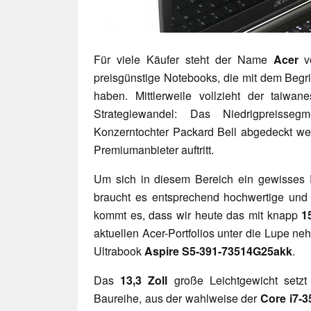
Für viele Käufer steht der Name
Acer
v
preisgünstige Notebooks, die mit dem Begr
haben. Mittlerweile vollzieht der taiwan
Strategiewandel: Das Niedrigpreisseg
Konzerntochter Packard Bell abgedeckt wer
Premiumanbieter auftritt.
Um sich in diesem Bereich ein gewisses
braucht es entsprechend hochwertige und 
kommt es, dass wir heute das mit knapp
1
aktuellen Acer-Portfolios unter die Lupe n
Ultrabook
Aspire S5-391-73514G25akk
.
Das
13,3 Zoll
große Leichtgewicht setzt 
Baureihe, aus der wahlweise der
Core i7-