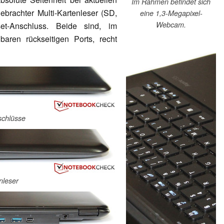
Im Rahmen befindet sich
brachter Multi-Kartenleser (SD,
eine 1,3-Megapixel-
Webcam.
t-Anschluss. Beide sind, im
aren rückseitigen Ports, recht
schlüsse
nleser