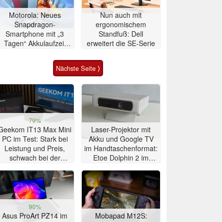
Motorola: Neues
Nun auch mit
Snapdragon-
ergonomischem
Smartphone mit „3
Standfuß: Dell
Tagen“ Akkulaufzeit
erweitert die SE-Serie
vorgestellt
Nächste Seite ⟩
79%
Geekom IT13 Max Mini
Laser-Projektor mit
PC im Test: Stark bei
Akku und Google TV
Leistung und Preis,
im Handtaschenformat:
schwach bei der
Etoe Dolphin 2 im
Kühlung
Praxis-Test
90%
Asus ProArt PZ14 im
Mobapad M12S: