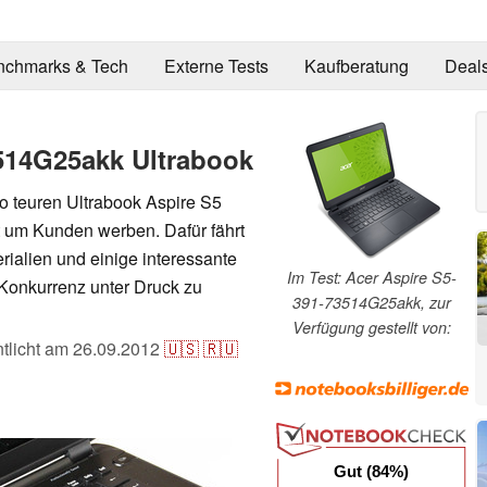
nchmarks & Tech
Externe Tests
Kaufberatung
Deal
3514G25akk Ultrabook
o teuren Ultrabook Aspire S5
 um Kunden werben. Dafür fährt
rialien und einige interessante
Im Test: Acer Aspire S5-
 Konkurrenz unter Druck zu
391-73514G25akk, zur
Verfügung gestellt von:
ntlicht am
26.09.2012
🇺🇸
🇷🇺
Gut (84%)