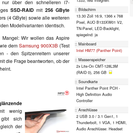
1333, fest integriert
 nur über den schnelleren i7-
Bildschirm
higes
SSD-RAID
mit
256 GByte
13.30 Zoll 16:9, 1366 x 768
rs (4 GByte) sowie alle weiteren
Pixel, AUO B133XW01 V2,
den Modellvarianten identisch.
TN-Panel, LED-Backlight,
spiegelnd: ja
n Mangel: Wir wollen das Aspire
Mainboard
wie dem
Samsung 900X3B
(Test
Intel HM77 (Panther Point)
n - den Spitzenreitern unserer
Massenspeicher
it die Frage beantworten, ob der
2x Lite-On CMT-128L3M
heint.
(RAID 0), 256 GB
Soundkarte
Intel Panther Point PCH -
High Definition Audio
Controller
glänzende
Anschlüsse
mit wenig
2 USB 3.0 / 3.1 Gen1, 1
gibt sich
Thunderbolt, 1 VGA, 1 HDMI,
gleich der
Audio Anschlüsse: Headset