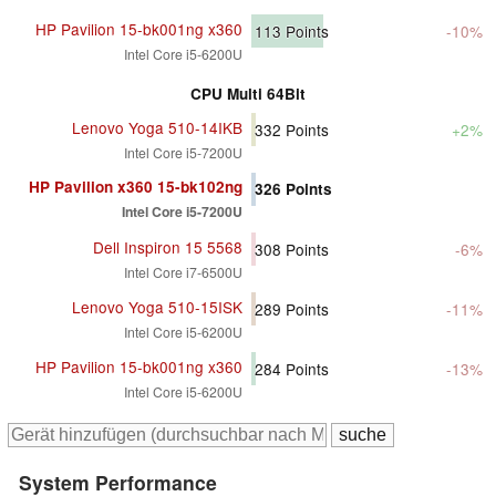
HP Pavilion 15-bk001ng x360
113
Points
-10%
Intel Core i5-6200U
CPU Multi 64Bit
Lenovo Yoga 510-14IKB
332
Points
+2%
Intel Core i5-7200U
HP Pavilion x360 15-bk102ng
326
Points
Intel Core i5-7200U
Dell Inspiron 15 5568
308
Points
-6%
Intel Core i7-6500U
Lenovo Yoga 510-15ISK
289
Points
-11%
Intel Core i5-6200U
HP Pavilion 15-bk001ng x360
284
Points
-13%
Intel Core i5-6200U
System Performance