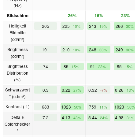
(Hz)
Bildschirm
26%
16%
23%
Helligkeit
205
225
243
266
10%
19%
30%
Bildmitte
(cd/m²)
Brightness
191
210
248
249
10%
30%
30%
(cd/m²)
Brightness
74
85
91
85
15%
23%
15%
Distribution
(%)
Schwarzwert
0.3
0.22
0.32
0.26
27%
-7%
13%
* (cd/m²)
Kontrast (:1)
683
1023
759
1023
50%
11%
50%
Delta E
7.2
4.13
5.44
4.98
43%
24%
31%
Colorchecker
*