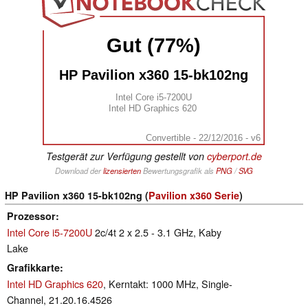
Gut (77%)
HP Pavilion x360 15-bk102ng
Intel Core i5-7200U
Intel HD Graphics 620
Convertible - 22/12/2016 - v6
Testgerät zur Verfügung gestellt von
cyberport.de
Download der
lizensierten
Bewertungsgrafik als
PNG
/
SVG
HP Pavilion x360 15-bk102ng (
Pavilion x360 Serie
)
Prozessor
Intel Core i5-7200U
2c/4t 2 x 2.5 - 3.1 GHz, Kaby
Lake
Grafikkarte
Intel HD Graphics 620
, Kerntakt: 1000 MHz, Single-
Channel, 21.20.16.4526