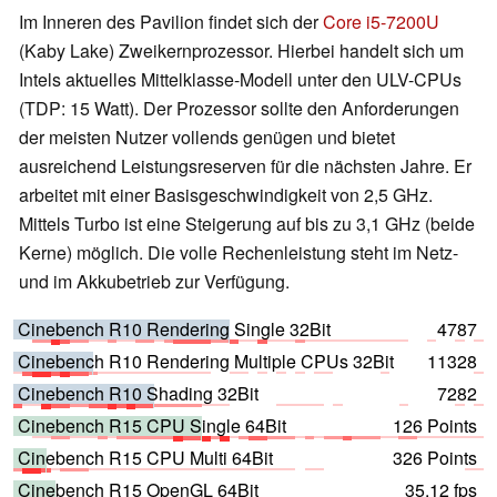
Im Inneren des Pavilion findet sich der
Core i5-7200U
(Kaby Lake) Zweikernprozessor. Hierbei handelt sich um
Intels aktuelles Mittelklasse-Modell unter den ULV-CPUs
(TDP: 15 Watt). Der Prozessor sollte den Anforderungen
der meisten Nutzer vollends genügen und bietet
ausreichend Leistungsreserven für die nächsten Jahre. Er
arbeitet mit einer Basisgeschwindigkeit von 2,5 GHz.
Mittels Turbo ist eine Steigerung auf bis zu 3,1 GHz (beide
Kerne) möglich. Die volle Rechenleistung steht im Netz-
und im Akkubetrieb zur Verfügung.
Cinebench R10 Rendering Single 32Bit
4787
Cinebench R10 Rendering Multiple CPUs 32Bit
11328
Cinebench R10 Shading 32Bit
7282
Cinebench R15 CPU Single 64Bit
126 Points
Cinebench R15 CPU Multi 64Bit
326 Points
Cinebench R15 OpenGL 64Bit
35.12 fps