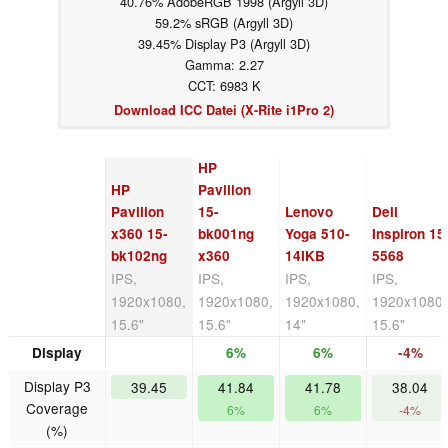
40.76% AdobeRGB 1998 (Argyll 3D)
59.2% sRGB (Argyll 3D)
39.45% Display P3 (Argyll 3D)
Gamma: 2.27
CCT: 6983 K
Download ICC Datei (X-Rite i1Pro 2)
HP
HP
Pavilion
Pavilion
15-
Lenovo
Dell
x360 15-
bk001ng
Yoga 510-
Inspiron 15
bk102ng
x360
14IKB
5568
IPS,
IPS,
IPS,
IPS,
1920x1080,
1920x1080,
1920x1080,
1920x1080,
15.6"
15.6"
14"
15.6"
Display
6%
6%
-4%
Display P3
39.45
41.84
41.78
38.04
Coverage
6%
6%
-4%
(%)