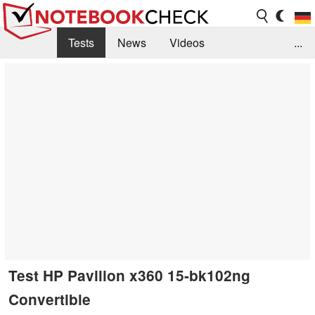
Tests
News
Videos
...
Benchmarks & Tech
Externe Tests
Kaufberatung
Deals
Suche
Jobs
Forum
Test HP Pavilion x360 15-bk102ng
Convertible