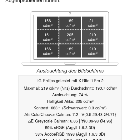
Augenproblemen führen.
166
189
211
cd/m²
cd/m²
cd/m²
161
205
219
cd/m²
cd/m²
cd/m²
166
189
210
cd/m²
cd/m²
cd/m²
Ausleuchtung des Bildschirms
LG Philips getestet mit X-Rite i1Pro 2
Maximal: 219 cd/m² (Nits) Durchschnitt: 190.7 cd/m²
Ausleuchtung: 74 %
Helligkeit Akku: 205 cd/m²
Kontrast: 683:1 (Schwarzwert: 0.3 cd/m²)
ΔE ColorChecker Calman: 7.2 | ∀{0.5-29.43 Ø4.71}
ΔE Greyscale Calman: 6.86 | ∀{0.09-98 Ø4.96}
59% sRGB (Argyll 1.6.3 3D)
38% AdobeRGB 1998 (Argyll 1.6.3 3D)