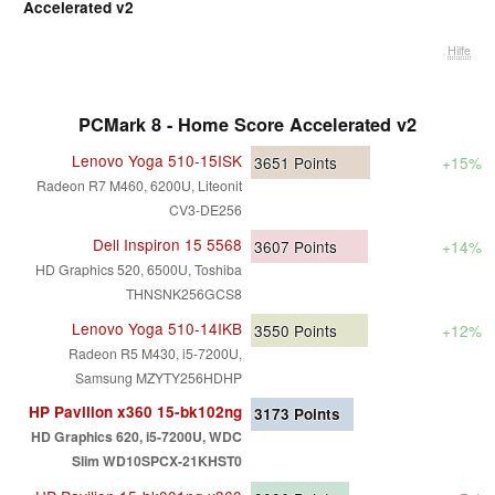
Accelerated v2
Hilfe
PCMark 8 - Home Score Accelerated v2
Lenovo Yoga 510-15ISK
3651
Points
+15%
Radeon R7 M460, 6200U, Liteonit
CV3-DE256
Dell Inspiron 15 5568
3607
Points
+14%
HD Graphics 520, 6500U, Toshiba
THNSNK256GCS8
Lenovo Yoga 510-14IKB
3550
Points
+12%
Radeon R5 M430, i5-7200U,
Samsung MZYTY256HDHP
HP Pavilion x360 15-bk102ng
3173
Points
HD Graphics 620, i5-7200U, WDC
Slim WD10SPCX-21KHST0