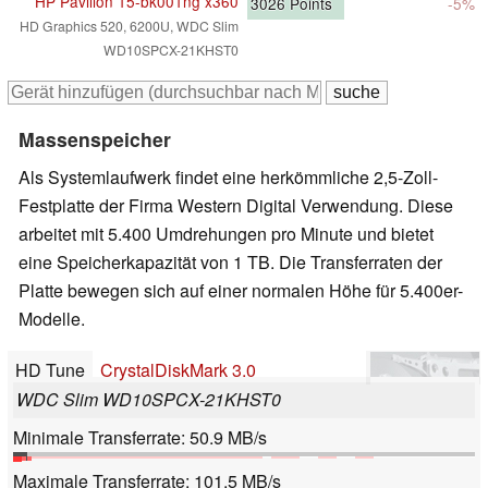
HP Pavilion 15-bk001ng x360
3026
Points
-5%
HD Graphics 520, 6200U, WDC Slim
WD10SPCX-21KHST0
Massenspeicher
Als Systemlaufwerk findet eine herkömmliche 2,5-Zoll-
Festplatte der Firma Western Digital Verwendung. Diese
arbeitet mit 5.400 Umdrehungen pro Minute und bietet
eine Speicherkapazität von 1 TB. Die Transferraten der
Platte bewegen sich auf einer normalen Höhe für 5.400er-
Modelle.
HD Tune
CrystalDiskMark 3.0
WDC Slim WD10SPCX-21KHST0
Minimale Transferrate: 50.9 MB/s
Maximale Transferrate: 101.5 MB/s