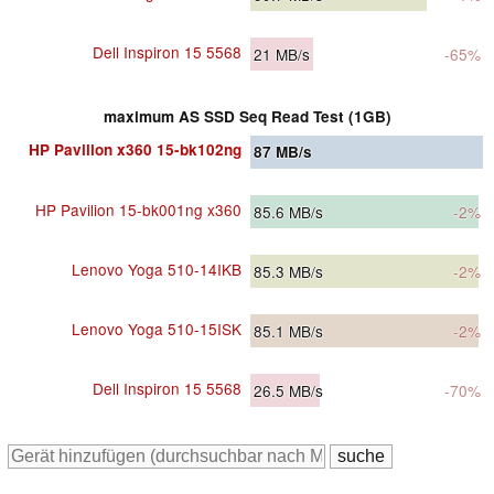
Dell Inspiron 15 5568
21
MB/s
-65%
maximum AS SSD Seq Read Test (1GB)
HP Pavilion x360 15-bk102ng
87
MB/s
HP Pavilion 15-bk001ng x360
85.6
MB/s
-2%
Lenovo Yoga 510-14IKB
85.3
MB/s
-2%
Lenovo Yoga 510-15ISK
85.1
MB/s
-2%
Dell Inspiron 15 5568
26.5
MB/s
-70%