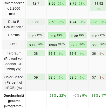
Colorchecker
12.7
9.36
9.73
11.82
26%
23%
dE 2000
7%
max. *
Delta E
6.86
2.53
4.74
2.68
63%
31%
61%
Graustufen *
Gamma
97%
85%
92%
97%
2.27
2.6
2.38
2.27
CCT
93%
102%
83%
99%
6983
6360
7799
6583
Farbraum
38
39.8
39.6
36
5%
4%
-5%
(Prozent von
AdobeRGB
1998) (%)
Color Space
59
62.5
62.5
57
6%
6%
-3%
(Percent of
sRGB) (%)
Durchschnitt
21%
/
22%
-0%
/
9%
13%
/
17%
gesamt
(Programm /