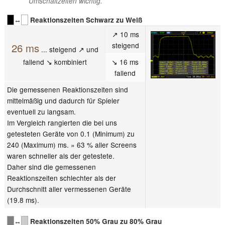
Umschaltzeiten wichtig.
↔
Reaktionszeiten Schwarz zu Weiß
↗ 10 ms
steigend
26 ms
... steigend ↗ und
fallend ↘ kombiniert
↘ 16 ms
fallend
Die gemessenen Reaktionszeiten sind
mittelmäßig und dadurch für Spieler
eventuell zu langsam.
Im Vergleich rangierten die bei uns
getesteten Geräte von 0.1 (Minimum) zu
240 (Maximum) ms. » 63 % aller Screens
waren schneller als der getestete.
Daher sind die gemessenen
Reaktionszeiten schlechter als der
Durchschnitt aller vermessenen Geräte
(19.8 ms).
↔
Reaktionszeiten 50% Grau zu 80% Grau