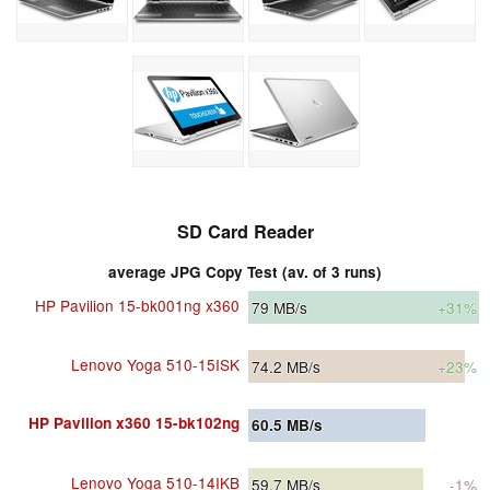
SD Card Reader
average JPG Copy Test (av. of 3 runs)
HP Pavilion 15-bk001ng x360
79
MB/s
+31%
Lenovo Yoga 510-15ISK
74.2
MB/s
+23%
HP Pavilion x360 15-bk102ng
60.5
MB/s
Lenovo Yoga 510-14IKB
59.7
MB/s
-1%