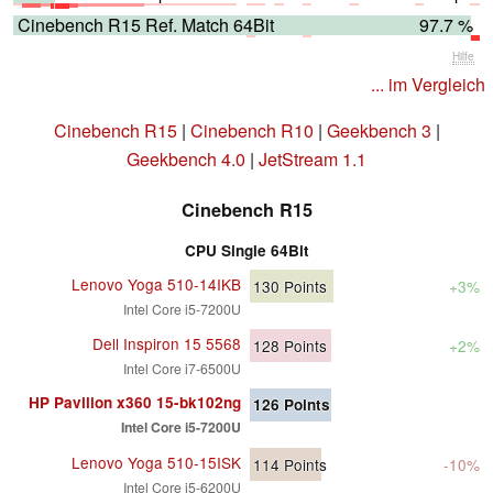
Cinebench R15 Ref. Match 64Bit
97.7 %
Hilfe
... im Vergleich
Cinebench R15
|
Cinebench R10
|
Geekbench 3
|
Geekbench 4.0
|
JetStream 1.1
Cinebench R15
CPU Single 64Bit
Lenovo Yoga 510-14IKB
130
Points
+3%
Intel Core i5-7200U
Dell Inspiron 15 5568
128
Points
+2%
Intel Core i7-6500U
HP Pavilion x360 15-bk102ng
126
Points
Intel Core i5-7200U
Lenovo Yoga 510-15ISK
114
Points
-10%
Intel Core i5-6200U