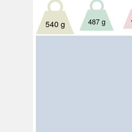
487 g
540 g