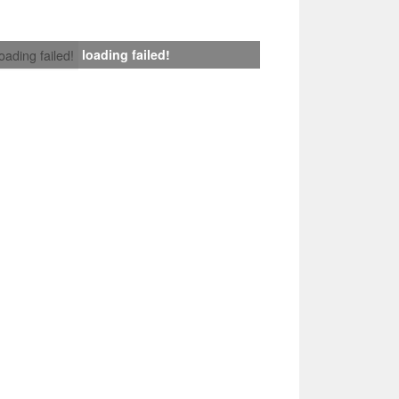
loading failed!
loading failed!