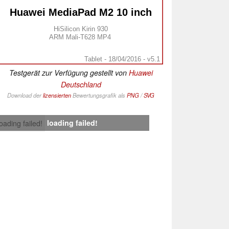
Huawei MediaPad M2 10 inch
HiSilicon Kirin 930
ARM Mali-T628 MP4
Tablet - 18/04/2016 - v5.1
Testgerät zur Verfügung gestellt von
Huawei
Deutschland
Download der
lizensierten
Bewertungsgrafik als
PNG
/
SVG
loading failed!
loading failed!