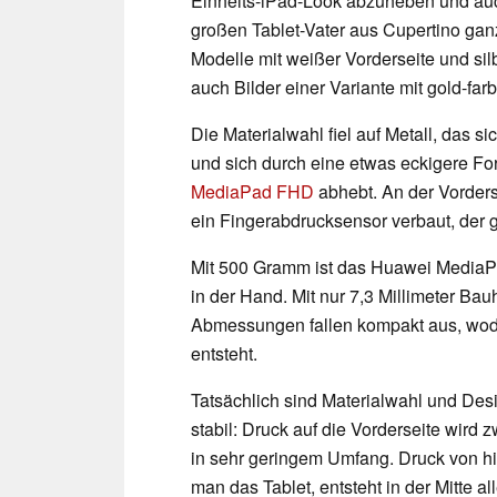
Einheits-iPad-Look abzuheben und au
großen Tablet-Vater aus Cupertino ganz
Modelle mit weißer Vorderseite und silb
auch Bilder einer Variante mit gold-far
Die Materialwahl fiel auf Metall, das s
und sich durch eine etwas eckigere 
MediaPad FHD
abhebt. An der Vorders
ein Fingerabdrucksensor verbaut, der g
Mit 500 Gramm ist das Huawei MediaPad
in der Hand. Mit nur 7,3 Millimeter Bau
Abmessungen fallen kompakt aus, wod
entsteht.
Tatsächlich sind Materialwahl und De
stabil: Druck auf die Vorderseite wird zw
in sehr geringem Umfang. Druck von hi
man das Tablet, entsteht in der Mitte 