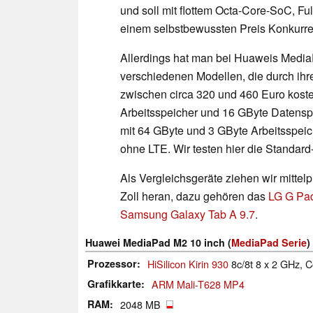
und soll mit flottem Octa-Core-SoC, F
einem selbstbewussten Preis Konkurr
Allerdings hat man bei Huaweis Medi
verschiedenen Modellen, die durch ihre
zwischen circa 320 und 460 Euro koste
Arbeitsspeicher und 16 GByte Datensp
mit 64 GByte und 3 GByte Arbeitsspeich
ohne LTE. Wir testen hier die Standard
Als Vergleichsgeräte ziehen wir mittel
Zoll heran, dazu gehören das
LG G Pad
Samsung Galaxy Tab A 9.7
.
Huawei MediaPad M2 10 inch (
MediaPad Serie
)
Prozessor
HiSilicon Kirin 930
8c/8t 8 x 2 GHz, 
Grafikkarte
ARM Mali-T628 MP4
RAM
2048 MB