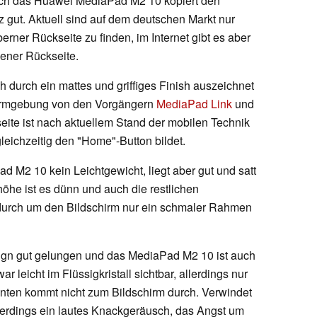
ch das Huawei MediaPad M2 10 kopiert den
 gut. Aktuell sind auf dem deutschen Markt nur
erner Rückseite zu finden, im Internet gibt es aber
bener Rückseite.
ich durch ein mattes und griffiges Finish auszeichnet
Formgebung von den Vorgängern
MediaPad Link
und
eite ist nach aktuellem Stand der mobilen Technik
leichzeitig den "Home"-Button bildet.
 M2 10 kein Leichtgewicht, liegt aber gut und satt
höhe ist es dünn und auch die restlichen
urch um den Bildschirm nur ein schmaler Rahmen
sign gut gelungen und das MediaPad M2 10 ist auch
ar leicht im Flüssigkristall sichtbar, allerdings nur
nten kommt nicht zum Bildschirm durch. Verwindet
allerdings ein lautes Knackgeräusch, das Angst um