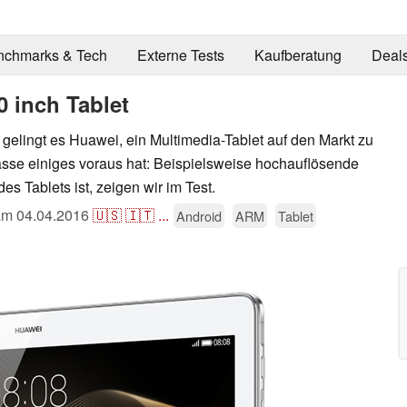
nchmarks & Tech
Externe Tests
Kaufberatung
Deal
 inch Tablet
elingt es Huawei, ein Multimedia-Tablet auf den Markt zu
asse einiges voraus hat: Beispielsweise hochauflösende
s Tablets ist, zeigen wir im Test.
 am
04.04.2016
🇺🇸
🇮🇹
...
Android
ARM
Tablet