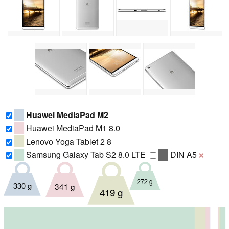
Huawei MediaPad M2
Huawei MediaPad M1 8.0
Lenovo Yoga Tablet 2 8
Samsung Galaxy Tab S2 8.0 LTE
DIN A5
❌
272 g
330 g
341 g
419 g