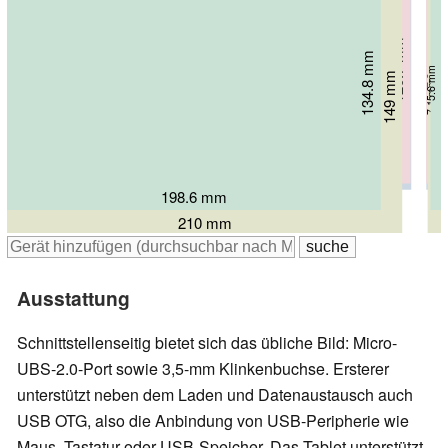
120.7 mm
124 mm
134.8 mm
7.9 mm
7.8 mm
5.6 mm
149 mm
7.1 mm
214.4 mm
214.8 mm
198.6 mm
210 mm
Ausstattung
Schnittstellenseitig bietet sich das übliche Bild: Micro-
UBS-2.0-Port sowie 3,5-mm Klinkenbuchse. Ersterer
unterstützt neben dem Laden und Datenaustausch auch
USB OTG, also die Anbindung von USB-Peripherie wie
Maus, Tastatur oder USB-Speicher. Das Tablet unterstützt