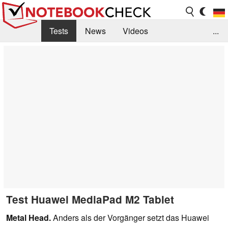
Tests
News
Videos
...
Benchmarks & Tech
Externe Tests
Kaufberatung
Deals
Suche
Jobs
Forum
Test Huawei MediaPad M2 Tablet
Metal Head.
Anders als der Vorgänger setzt das Huawei