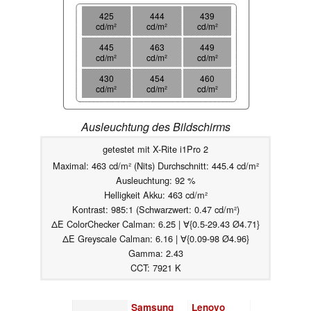
425
444
439
cd/m²
cd/m²
cd/m²
445
463
449
cd/m²
cd/m²
cd/m²
430
454
460
cd/m²
cd/m²
cd/m²
Ausleuchtung des Bildschirms
getestet mit X-Rite i1Pro 2
Maximal: 463 cd/m² (Nits) Durchschnitt: 445.4 cd/m²
Ausleuchtung: 92 %
Helligkeit Akku: 463 cd/m²
Kontrast: 985:1 (Schwarzwert: 0.47 cd/m²)
ΔE ColorChecker Calman: 6.25 | ∀{0.5-29.43 Ø4.71}
ΔE Greyscale Calman: 6.16 | ∀{0.09-98 Ø4.96}
Gamma: 2.43
CCT: 7921 K
Samsung
Lenovo