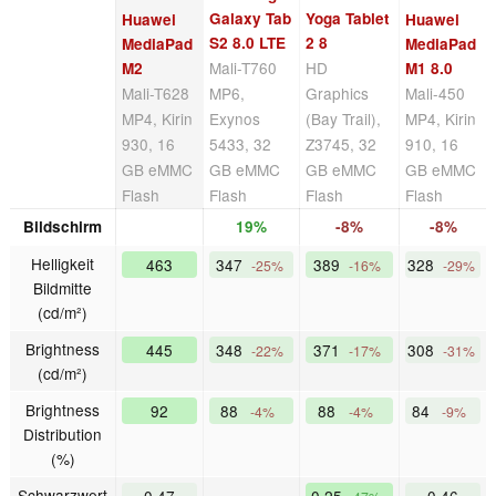
Galaxy Tab
Yoga Tablet
Huawei
Huawei
S2 8.0 LTE
2 8
MediaPad
MediaPad
Mali-T760
HD
M2
M1 8.0
Mali-T628
MP6,
Graphics
Mali-450
MP4, Kirin
Exynos
(Bay Trail),
MP4, Kirin
930, 16
5433, 32
Z3745, 32
910, 16
GB eMMC
GB eMMC
GB eMMC
GB eMMC
Flash
Flash
Flash
Flash
Bildschirm
19%
-8%
-8%
Helligkeit
463
347
389
328
-25%
-16%
-29%
Bildmitte
(cd/m²)
Brightness
445
348
371
308
-22%
-17%
-31%
(cd/m²)
Brightness
92
88
88
84
-4%
-4%
-9%
Distribution
(%)
Schwarzwert