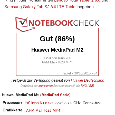
Samsung Galaxy Tab S2 8.0 LTE Tablet
begeben.
Gut (86%)
Huawei MediaPad M2
HiSilicon Kirin 930
ARM Mali-T628 MP4
Tablet - 30/10/2015 - v4
Testgerät zur Verfügung gestellt von
Huawei Deutschland
Download der
lizensierten
Bewertungsgrafik als
PNG
/
SVG
Huawei MediaPad M2 (
MediaPad Serie
)
Prozessor
HiSilicon Kirin 930
8c/8t 8 x 2 GHz, Cortex-A53
Grafikkarte
ARM Mali-T628 MP4