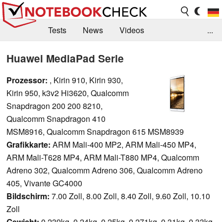
Tests
News
Videos
...
Benchmarks & Tech
Externe Tests
Huawei MediaPad Serie
Kaufberatung
Deals
Suche
Jobs
Prozessor:
, Kirin 910, Kirin 930,
Kirin 950, k3v2 Hi3620, Qualcomm
Forum
Snapdragon 200 200 8210,
Qualcomm Snapdragon 410
MSM8916, Qualcomm Snapdragon 615 MSM8939
Grafikkarte:
ARM Mali-400 MP2, ARM Mali-450 MP4,
ARM Mali-T628 MP4, ARM Mali-T880 MP4, Qualcomm
Adreno 302, Qualcomm Adreno 306, Qualcomm Adreno
405, Vivante GC4000
Bildschirm:
7.00 Zoll, 8.00 Zoll, 8.40 Zoll, 9.60 Zoll, 10.10
Zoll
Gewicht:
0.239kg, 0.24kg, 0.25kg, 0.271kg, 0.31kg, 0.33kg,