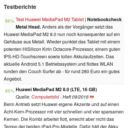
Testberichte
Test Huawei MediaPad M2 Tablet
|
Notebookcheck
86%
Metal Head.
Anders als der Vorgänger setzt das
Huawei MediaPad M2 8.0 nun noch konsequenter auf ein
Gehäuse aus Metall. Wieder punktet das Tablet mit einem
potenten HiSilicon Kirin Octacore-Prozessor, einem guten
IPS-HD-Touchscreen sowie tollen Akkulaufzeiten. Das
aktuelle Android 5.1 Betriebssystem und flottes WLAN
runden den Couch Surfer ab - für rund 280 Euro ein gutes
Angebot.
Huawei MediaPad M2 8.0 (LTE, 16 GB)
85%
Quelle:
Computerbild
-
Heft 09/2016
Beim Antrieb setzt Huawei eigene Akzente und auf einen
Acht-Kern-Prozessor mit vier schnellen und vier sparsamen
Kernen. Die Kombi arbeitet flott, erreicht aber nicht das
Tempo der beiden iPad-Pro-Modelle. Dafür hält der Akku