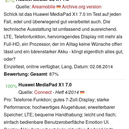
87%
Quelle:
Areamobile
Archive.org version
Schick ist das Huawei MediaPad X1 7.0 im Test auf jeden
Fall, edel und überwiegend gut verarbeitet auch. Die
technische Ausstattung ist umfassend und ausreichend.
LTE, Telefonfunktion, hervorragendes Display mit mehr als
Full-HD, ein Prozessor, der im Alltag keine Wünsche offen
lässt und ein bärenstarker Akku - klingt eigentlich alles gut,
oder?
Einzeltest, online verfügbar, Lang, Datum: 02.08.2014
Bewertung:
Gesamt
: 87%
Huawei MediaPad X1 7.0
100%
Quelle:
Connect
-
Heft 4/2014
Pro: Telefonie-Funktion; gutes 7-Zoll-Display; starke
Performance; hochwertiges Alugehäuse; erweiterbarer
Speicher; LTE; bequeme Handhabung; leicht und flach;
einfach bedienbare Benutzeroberfläche Emotion UI.