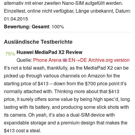
alternativ mit einer zweiten Nano-SIM aufgefüllt werden.
Einzeltest, online nicht verfügbar, Länge unbekannt, Datum:
01.04.2015
Bewertung:
Gesamt
: 100%
Ausländische Testberichte
Huawei MediaPad X2 Review
75%
Quelle:
Phone Arena
EN→DE
Archive.org version
It’s not a total wash, thankfully, as the MediaPad X2 can be
picked up through various channels on Amazon for the
starting price of $413 – down from the $700 price point it’s
normally attached with. Thinking more about that $413
price, it surely offers some value by being high spec’d, long
lasting with its battery, and producing some slick shots with
its camera. Oh yeah, it’s also a dual-SIM device with
expandable storage and a premium design that makes the
$413 cost a steal.