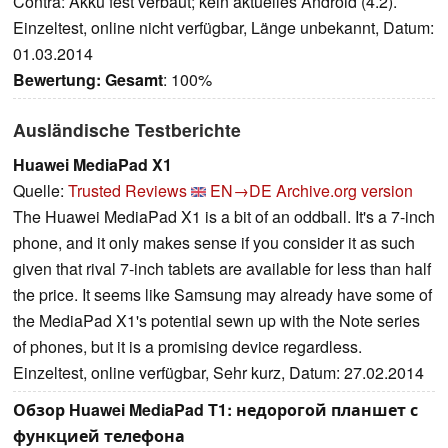
Contra: Akku fest verbaut; kein aktuelles Android (4.2).
Einzeltest, online nicht verfügbar, Länge unbekannt, Datum:
01.03.2014
Bewertung:
Gesamt
: 100%
Ausländische Testberichte
Huawei MediaPad X1
Quelle:
Trusted Reviews
EN→DE
Archive.org version
The Huawei MediaPad X1 is a bit of an oddball. It's a 7-inch
phone, and it only makes sense if you consider it as such
given that rival 7-inch tablets are available for less than half
the price. It seems like Samsung may already have some of
the MediaPad X1's potential sewn up with the Note series
of phones, but it is a promising device regardless.
Einzeltest, online verfügbar, Sehr kurz, Datum: 27.02.2014
Обзор Huawei MediaPad T1: недорогой планшет с
функцией телефона