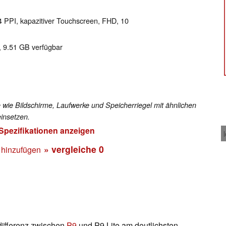
24 PPI, kapazitiver Touchscreen, FHD, 10
, 9.51 GB verfügbar
 wie Bildschirme, Laufwerke und Speicherriegel mit ähnlichen
insetzen.
 Spezifikationen anzeigen
» vergleiche
0
 hinzufügen
differenz zwischen
P9
und P9 Lite am deutlichsten.