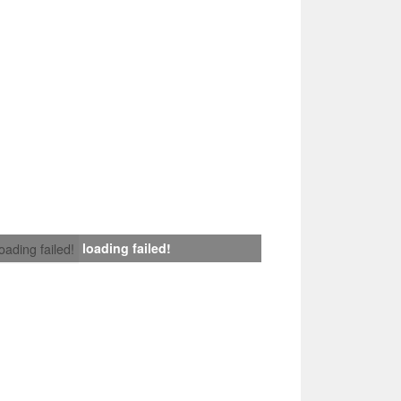
loading failed!
loading failed!