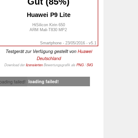
Gut (85%)
Huawei P9 Lite
HiSilicon Kirin 650
ARM Mali-T830 MP2
Smartphone - 23/05/2016 - v5.1
Testgerät zur Verfügung gestellt von
Huawei
Deutschland
Download der
lizensierten
Bewertungsgrafik als
PNG
/
SVG
loading failed!
loading failed!