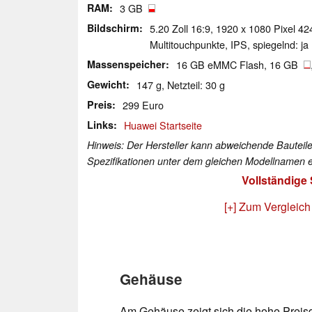
RAM
3 GB
Bildschirm
5.20 Zoll 16:9, 1920 x 1080 Pixel 4
Multitouchpunkte, IPS, spiegelnd: ja
Massenspeicher
16 GB eMMC Flash, 16 GB
Gewicht
147 g, Netzteil: 30 g
Preis
299 Euro
Links
Huawei Startseite
Hinweis: Der Hersteller kann abweichende Bauteile
Spezifikationen unter dem gleichen Modellnamen e
Vollständige
[+] Zum Vergleich
Gehäuse
Am Gehäuse zeigt sich die hohe Preis