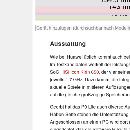
143 
145 
145.8
146.8
151.
156.
Ausstattung
Wie bei Huawei üblich kommt auch bei
Im Testkandidaten werkelt der leistung
SoC
HiSilicon Kirin 650
, der vier sein
jeweils 1,7 GHz. Dazu kommt die integr
aktuelle Spiele in mittleren Auflösunge
auf die gleiche großzügige Speicherau
Geerbt hat das P9 Lite auch diverse A
Haben-Seite stehen die Unterstützung
Angeschlossen an einen PC wird dort a
eingerichtet, das die Software HiSuite