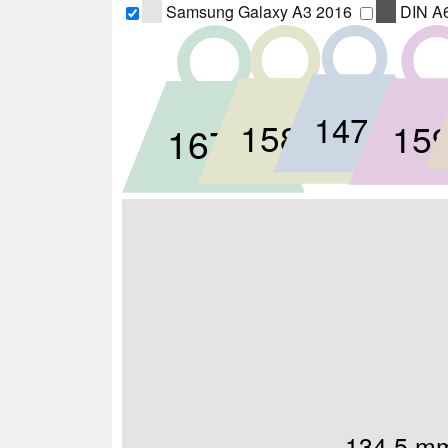
Samsung Galaxy A3 2016
DIN A
147 g
158 g
159
167 g
134.5 m