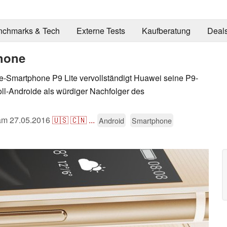
nchmarks & Tech
Externe Tests
Kaufberatung
Deal
phone
e-Smartphone P9 Lite vervollständigt Huawei seine P9-
Zoll-Androide als würdiger Nachfolger des
 am
27.05.2016
🇺🇸
🇨🇳
...
Android
Smartphone