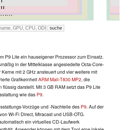
mm
mm
 mm
 mm
3 mm
5 mm
m P9 Lite ein hauseigener Prozessor zum Einsatz.
smäßig in der Mittelklasse angesiedelte Octa-Core-
er Kerne mit 2 GHz ansteuert und vier weitere mit
ierte Grafikeinheit
ARM Mali-T830 MP2
, die
n flüssig darstellt. Mit 3 GB RAM setzt das P9 Lite
sstattung wie das
P9
.
usstattungs-Vorzüge und -Nachteile des
P9
. Auf der
 von Wi-Fi Direct, Miracast und USB-OTG.
utomatisch ein virtuelles CD-Laufwerk
 enthält. Anwender können mit dem Tool eine lokale