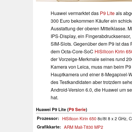
Huawei vermarktet das
P9 Lite
als abg
300 Euro bekommen Käufer ein schicke
Ausstattung der oberen Mittelklasse. M
IPS-Display, ein Fingerabdrucksensor,
SIM-Slots. Gegenüber dem P9 ist das P9
dem Octa-Core-SoC
HiSilicon Kirin 65
der Vorzeige-Merkmale seines rund 20
Kamera von Leica, muss man beim P9 Li
Hauptkamera und einer 8-Megapixel-W
des Testkandidaten aber trotzdem sehen
Android-Version 6.0, die Huawei um se
hat.
Huawei P9 Lite (
P9 Serie
)
Prozessor
HiSilicon Kirin 650
8c/8t 8 x 2 GHz, 
Grafikkarte
ARM Mali-T830 MP2