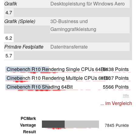
Grafik
Desktopleistung für Windows Aero
4.7
Grafik (Spiele)
3D-Business und
Gaminggrafikleistung
6.2
Primäre Festplatte
Datentransferrate
5.7
Cinebench R10 Rendering Single CPUs 64Bit
5438 Points
Cinebench R10 Rendering Multiple CPUs 64Bit
11507 Points
Cinebench R10 Shading 64Bit
5566 Points
Hilfe
... im Vergleich
PCMark
Vantage
7845 Punkte
Result