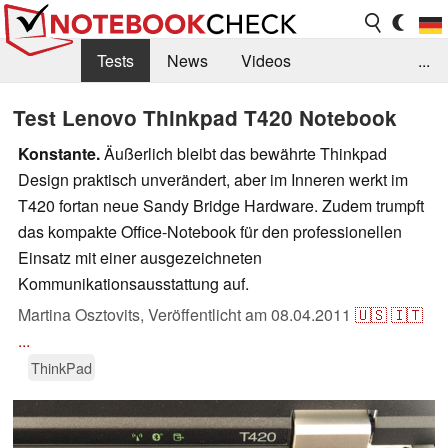
Tests
News
Videos
...
Benchmarks & Tech
Externe Tests
Test Lenovo Thinkpad T420 Notebook
Kaufberatung
Deals
Suche
Jobs
Konstante.
Äußerlich bleibt das bewährte Thinkpad
Design praktisch unverändert, aber im Inneren werkt im
Forum
T420 fortan neue Sandy Bridge Hardware. Zudem trumpft
das kompakte Office-Notebook für den professionellen
Einsatz mit einer ausgezeichneten
Kommunikationsausstattung auf.
Martina Osztovits,
Veröffentlicht am
08.04.2011
🇺🇸
🇮🇹
...
ThinkPad