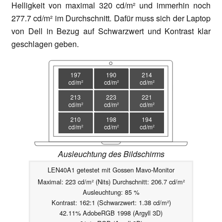
Helligkeit von maximal 320 cd/m² und immerhin noch
277.7 cd/m² im Durchschnitt. Dafür muss sich der Laptop
von Dell in Bezug auf Schwarzwert und Kontrast klar
geschlagen geben.
197
190
214
cd/m²
cd/m²
cd/m²
213
223
221
cd/m²
cd/m²
cd/m²
210
198
194
cd/m²
cd/m²
cd/m²
Ausleuchtung des Bildschirms
LEN40A1 getestet mit Gossen Mavo-Monitor
Maximal: 223 cd/m² (Nits) Durchschnitt: 206.7 cd/m²
Ausleuchtung: 85 %
Kontrast: 162:1 (Schwarzwert: 1.38 cd/m²)
42.11% AdobeRGB 1998 (Argyll 3D)