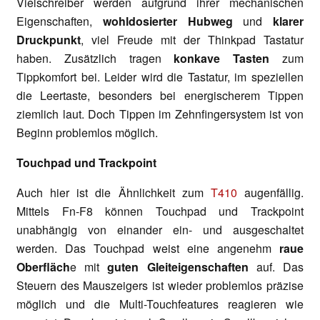
Vielschreiber werden aufgrund ihrer mechanischen
Eigenschaften,
wohldosierter Hubweg
und
klarer
Druckpunkt
, viel Freude mit der Thinkpad Tastatur
haben. Zusätzlich tragen
konkave Tasten
zum
Tippkomfort bei. Leider wird die Tastatur, im speziellen
die Leertaste, besonders bei energischerem Tippen
ziemlich laut. Doch Tippen im Zehnfingersystem ist von
Beginn problemlos möglich.
Touchpad und Trackpoint
Auch hier ist die Ähnlichkeit zum
T410
augenfällig.
Mittels Fn-F8 können Touchpad und Trackpoint
unabhängig von einander ein- und ausgeschaltet
werden. Das Touchpad weist eine angenehm
raue
Oberfläch
e mit
guten Gleiteigenschaften
auf. Das
Steuern des Mauszeigers ist wieder problemlos präzise
möglich und die Multi-Touchfeatures reagieren wie