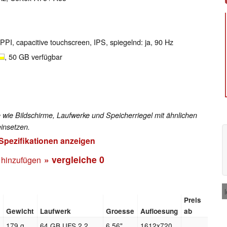
 PPI, capacitive touchscreen, IPS, spiegelnd: ja, 90 Hz
, 50 GB verfügbar
 wie Bildschirme, Laufwerke und Speicherriegel mit ähnlichen
insetzen.
 Spezifikationen anzeigen
» vergleiche
0
 hinzufügen
Preis
Gewicht
Laufwerk
Groesse
Aufloesung
ab
179 g
64 GB UFS 2.2
6.56"
1612x720