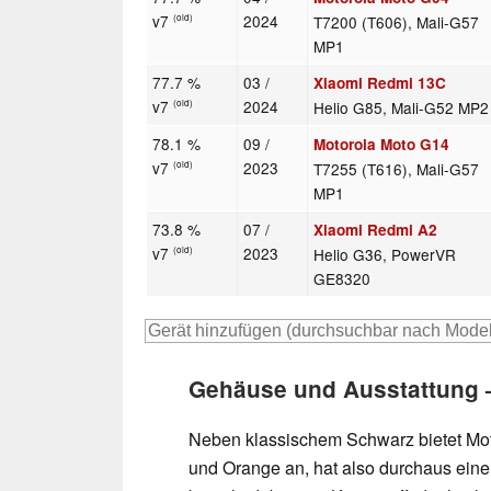
v7
2024
T7200 (T606), Mali-G57
(old)
MP1
77.7 %
03 /
Xiaomi Redmi 13C
v7
2024
Helio G85, Mali-G52 MP2
(old)
78.1 %
09 /
Motorola Moto G14
v7
2023
T7255 (T616), Mali-G57
(old)
MP1
73.8 %
07 /
Xiaomi Redmi A2
v7
2023
Helio G36, PowerVR
(old)
GE8320
Gehäuse und Ausstattung –
Neben klassischem Schwarz bietet Mot
und Orange an, hat also durchaus eine 