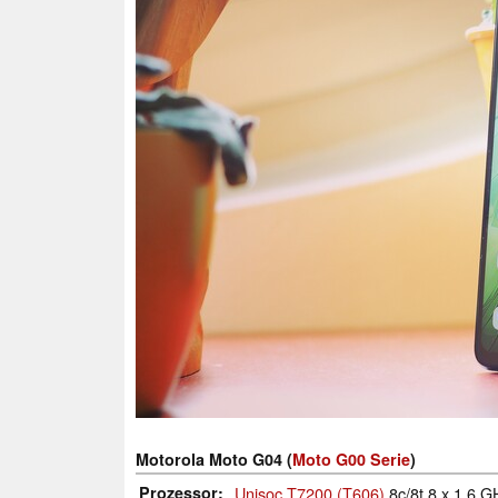
Motorola Moto G04 (
Moto G00 Serie
)
Prozessor
Unisoc T7200 (T606)
8c/8t 8 x 1.6 G