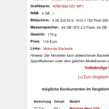
Grafikkarte
ARM Mali-G57 MP1
RAM
4 GB
Bildschirm
6.56 Zoll 20:9, 1612 x 720 Pixel 269
Massenspeicher
64 GB UFS 2.2 Flash, 64 GB
Gewicht
179 g
Preis
119 Euro
Links
Motorola Startseite
Hinweis: Der Hersteller kann abweichende Bauteile
Spezifikationen unter dem gleichen Modellnamen e
Vollständige
[+] Zum Vergleich
mögliche Konkurrenten im Vergleich
Bewertung
Datum
Modell
77.7 %
04 /
Motorola Moto G04