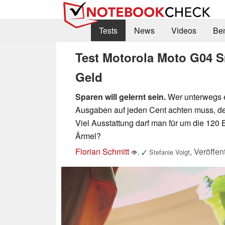
Tests
News
Videos
Be
Test Motorola Moto G04 S
Geld
Sparen will gelernt sein.
Wer unterwegs ei
Ausgaben auf jeden Cent achten muss, de
Viel Ausstattung darf man für um die 120 E
Ärmel?
Florian Schmitt
,
Veröffen
👁
,
✓
Stefanie Voigt