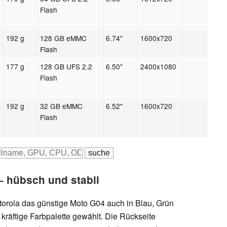
Flash
192 g
128 GB eMMC
6.74"
1600x720
Flash
177 g
128 GB UFS 2.2
6.50"
2400x1080
Flash
192 g
32 GB eMMC
6.52"
1600x720
Flash
 hübsch und stabil
orola das günstige Moto G04 auch in Blau, Grün
kräftige Farbpalette gewählt. Die Rückseite