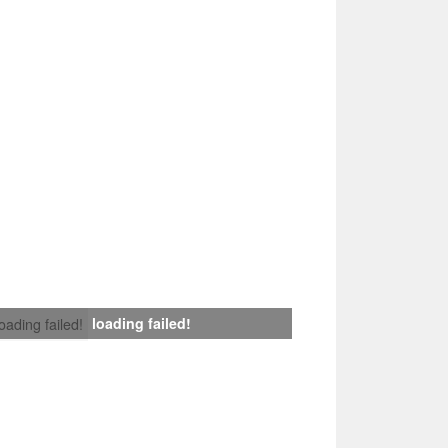
loading failed!
loading failed!