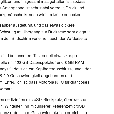
 glitzert und insgesamt matt gehalten ist, sodass
 Smartphone ist sehr stabil verbaut, Druck und
rzgeräusche können wir ihm keine entlocken.
sauber ausgeführt, und das etwas dickere
 Schwung im Übergang zur Rückseite sehr elegant
m den Bildschirm verleihen auch der Vorderseite
sind bei unserem Testmodell etwas knapp
odelle mit 128 GB Datenspeicher und 8 GB RAM
ndys findet sich ein Kopfhöreranschluss, unten der
USB-2.0-Geschwindigkeit angebunden und
. Erfreulich ist, dass Motorola NFC für drahtloses
erbaut.
en dedizierten microSD-Steckplatz, über welchen
n. Wir testen ihn mit unserer Referenz-microSD
r ganz ordentliche Geschwindigkeiten erreicht. Im