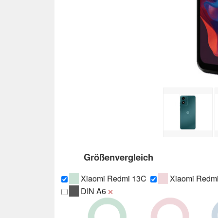
Größenvergleich
Xiaomi Redmi 13C
Xiaomi Redm
DIN A6
❌