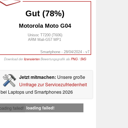
Gut (78%)
Motorola Moto G04
Unisoc T7200 (T606)
ARM Mali-G57 MP1
Smartphone - 28/04/2024 - v7
Download der
lizensierten
Bewertungsgrafik als
PNG
/
SVG
Jetzt mitmachen:
Unsere große
Umfrage zur Servicezufriedenheit
bei Laptops und Smartphones 2026
loading failed!
loading failed!