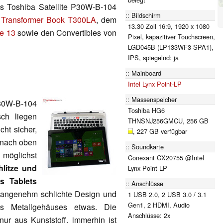
as Toshiba Satellite P30W-B-104
Bildschirm
 Transformer Book T300LA
, dem
13.30 Zoll 16:9, 1920 x 1080
e 13
sowie den Convertibles von
Pixel, kapazitiver Touchscreen,
LGD045B (LP133WF3-SPA1),
IPS, spiegelnd: ja
Mainboard
Intel Lynx Point-LP
Massenspeicher
P30W-B-104
Toshiba HG6
ch liegen
THNSNJ256GMCU, 256 GB
ht sicher,
, 227 GB verfügbar
e nach oben
Soundkarte
 möglichst
Conexant CX20755 @Intel
hlitze und
Lynx Point-LP
s Tablets
Anschlüsse
ch angenehm schlichte Design und
1 USB 2.0, 2 USB 3.0 / 3.1
Gen1, 2 HDMI, Audio
s Metallgehäuses etwas. Die
Anschlüsse: 2x
nur aus Kunststoff, immerhin ist