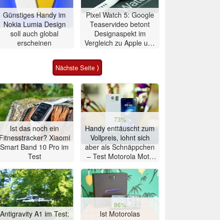
Günstiges Handy im
Pixel Watch 5: Google
Nokia Lumia Design
Teaservideo betont
soll auch global
Designaspekt im
erscheinen
Vergleich zu Apple und
Samsung
Nächste Seite ⟩
73%
Ist das noch ein
Handy enttäuscht zum
Fitnesstracker? Xiaomi
Vollpreis, lohnt sich
Smart Band 10 Pro im
aber als Schnäppchen
Test
– Test Motorola Moto
G47 Smartphone
86%
Antigravity A1 im Test:
Ist Motorolas