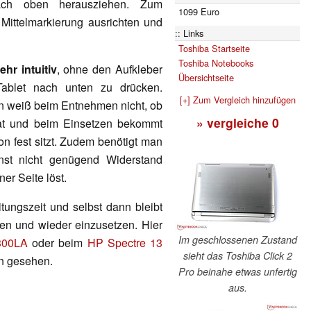
ch oben herausziehen. Zum
1099 Euro
ittelmarkierung ausrichten und
Links
Toshiba Startseite
Toshiba Notebooks
ehr intuitiv
, ohne den Aufkleber
Übersichtseite
ablet nach unten zu drücken.
[+] Zum Vergleich hinzufügen
n weiß beim Entnehmen nicht, ob
» vergleiche
0
hat und beim Einsetzen bekommt
on fest sitzt. Zudem benötigt man
nst nicht genügend Widerstand
ner Seite löst.
itungszeit und selbst dann bleibt
en und wieder einzusetzen. Hier
Im geschlossenen Zustand
300LA
oder beim
HP Spectre 13
sieht das Toshiba Click 2
en gesehen.
Pro beinahe etwas unfertig
aus.