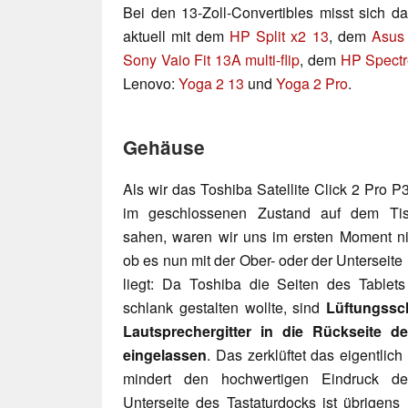
Bei den 13-Zoll-Convertibles misst sich d
aktuell mit dem
HP Split x2 13
, dem
Asus
Sony Vaio Fit 13A multi-flip
, dem
HP Spectr
Lenovo:
Yoga 2 13
und
Yoga 2 Pro
.
Gehäuse
Als wir das Toshiba Satellite Click 2 Pro 
im geschlossenen Zustand auf dem Tis
sahen, waren wir uns im ersten Moment nic
ob es nun mit der Ober- oder der Unterseit
liegt: Da Toshiba die Seiten des Tablets
schlank gestalten wollte, sind
Lüftungssc
Lautsprechergitter in die Rückseite de
eingelassen
. Das zerklüftet das eigentli
mindert den hochwertigen Eindruck de
Unterseite des Tastaturdocks ist übrigens 