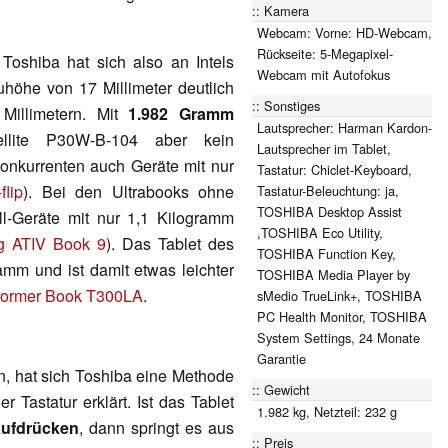
Kamera
Webcam: Vorne: HD-Webcam,
Rückseite: 5-Megapixel-
 Toshiba hat sich also an Intels
Webcam mit Autofokus
uhöhe von 17 Millimeter deutlich
Sonstiges
illimetern. Mit
1.982 Gramm
Lautsprecher: Harman Kardon-
ellite P30W-B-104 aber kein
Lautsprecher im Tablet,
Konkurrenten auch Geräte mit nur
Tastatur: Chiclet-Keyboard,
flip
). Bei den Ultrabooks ohne
Tastatur-Beleuchtung: ja,
TOSHIBA Desktop Assist
ll-Geräte mit nur 1,1 Kilogramm
,TOSHIBA Eco Utility,
 ATIV Book 9
). Das Tablet des
TOSHIBA Function Key,
amm und ist damit etwas leichter
TOSHIBA Media Player by
former Book T300LA
.
sMedio TrueLink+, TOSHIBA
PC Health Monitor, TOSHIBA
System Settings, 24 Monate
Garantie
n, hat sich Toshiba eine Methode
Gewicht
r Tastatur erklärt. Ist das Tablet
1.982 kg, Netzteil: 232 g
ufdrücken
, dann springt es aus
Preis