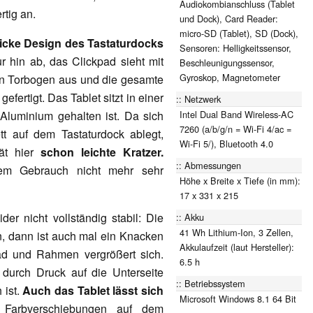
Audiokombianschluss (Tablet
rtig an.
und Dock), Card Reader:
micro-SD (Tablet), SD (Dock),
icke Design des Tastaturdocks
Sensoren: Helligkeitssensor,
ur hin ab, das Clickpad sieht mit
Beschleunigungssensor,
Gyroskop, Magnetometer
n Torbogen aus und die gesamte
ertigt. Das Tablet sitzt in einer
Netzwerk
Intel Dual Band Wireless-AC
 Aluminium gehalten ist. Da sich
7260 (a/b/g/n = Wi-Fi 4/ac =
t auf dem Tastaturdock ablegt,
Wi-Fi 5/), Bluetooth 4.0
rät hier
schon leichte Kratzer.
Abmessungen
rem Gebrauch nicht mehr sehr
Höhe x Breite x Tiefe (in mm):
17 x 331 x 215
ider nicht vollständig stabil: Die
Akku
41 Wh Lithium-Ion, 3 Zellen,
n, dann ist auch mal ein Knacken
Akkulaufzeit (laut Hersteller):
ad und Rahmen vergrößert sich.
6.5 h
durch Druck auf die Unterseite
Betriebssystem
 ist.
Auch das Tablet lässt sich
Microsoft Windows 8.1 64 Bit
arbverschiebungen auf dem