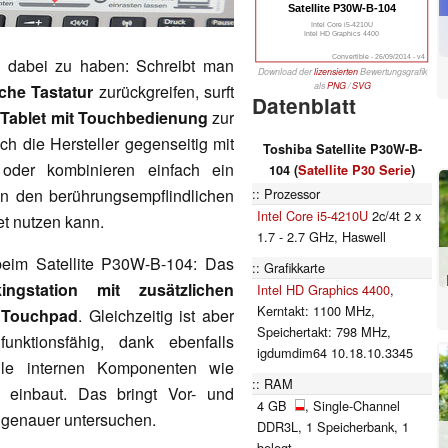
Satellite P30W-B-104
Intel Core i5-4210U
Intel HD Graphics 4400
Convertible - 26/09/2014 - v4
le dabei zu haben: Schreibt man
Download der
lizensierten
Bewertungsgrafik
als
PNG
/
SVG
iche Tastatur
zurückgreifen, surft
Datenblatt
s
Tablet mit Touchbedienung
zur
h die Hersteller gegenseitig mit
Toshiba Satellite P30W-B-
 oder kombinieren einfach ein
104 (
Satellite P30 Serie
)
Prozessor
an den berührungsempflindlichen
Intel Core i5-4210U
2c/4t 2 x
t nutzen kann.
1.7 - 2.7 GHz, Haswell
beim Satellite P30W-B-104: Das
Grafikkarte
ingstation mit zusätzlichen
Intel HD Graphics 4400
,
Kerntakt: 1100 MHz,
m Touchpad
. Gleichzeitig ist aber
Speichertakt: 798 MHz,
ktionsfähig, dank ebenfalls
igdumdim64 10.18.10.3345
lle internen Komponenten wie
RAM
t einbaut. Das bringt Vor- und
4 GB
, Single-Channel
t genauer untersuchen.
DDR3L, 1 Speicherbank, 1
belegt