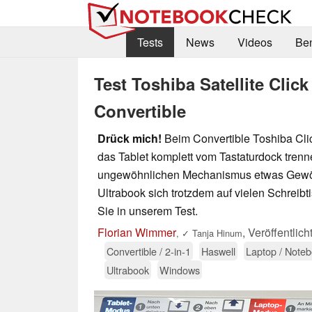
Tests
News
Videos
Be
Test Toshiba Satellite Clic
Convertible
Drück mich!
Beim Convertible Toshiba Cl
das Tablet komplett vom Tastaturdock trenn
ungewöhnlichen Mechanismus etwas Gewö
Ultrabook sich trotzdem auf vielen Schreib
Sie in unserem Test.
Florian Wimmer
,
Veröffentlic
,
✓
Tanja Hinum
Convertible / 2-in-1
Haswell
Laptop / Note
Ultrabook
Windows