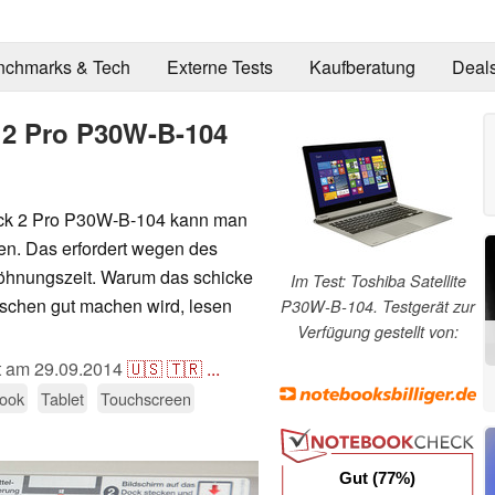
nchmarks & Tech
Externe Tests
Kaufberatung
Deal
k 2 Pro P30W-B-104
ick 2 Pro P30W-B-104 kann man
en. Das erfordert wegen des
hnungszeit. Warum das schicke
Im Test: Toshiba Satellite
tischen gut machen wird, lesen
P30W-B-104. Testgerät zur
Verfügung gestellt von:
ht am
29.09.2014
🇺🇸
🇹🇷
...
book
Tablet
Touchscreen
Gut (77%)