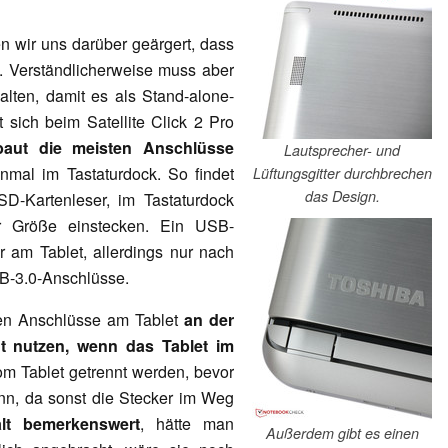
 wir uns darüber geärgert, dass
. Verständlicherweise muss aber
alten, damit es als Stand-alone-
sich beim Satellite Click 2 Pro
baut die meisten Anschlüsse
Lautsprecher- und
nmal im Tastaturdock. So findet
Lüftungsgitter durchbrechen
das Design.
SD-Kartenleser, im Tastaturdock
r Größe einstecken. Ein USB-
r am Tablet, allerdings nur nach
B-3.0-Anschlüsse.
ten Anschlüsse am Tablet
an der
ht nutzen, wenn das Tablet im
m Tablet getrennt werden, bevor
nn, da sonst die Stecker im Weg
alt bemerkenswert
, hätte man
Außerdem gibt es einen