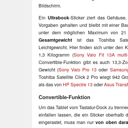
Bildschirm.
Ein
Ultrabook
-Sticker ziert das Gehäuse,
Vorgaben gehalten und bleibt mit einer Ba
unter dem möglichen Maximum von 21 M
Gesamtgewicht
ist das Toshiba Sat
Leichtgewicht. Hier finden sich unter den 
1,3 Kilogramm (
Sony Vaio Fit 13A multi-
Convertible-Funktion gibt es auch 13,3-Zo
Gewicht (
Sony Vaio Pro 13
oder
Samsung
Toshiba Satellite Click 2 Pro wiegt 942 Gr
als das von
HP Spectre 13
oder
Asus Trans
Convertible-Funktion
Um das Tablet vom Tastatur-Dock zu trenne
einfallen lassen, die ein Sticker oberhalb de
eingerastet, muss man nur
von oben dara