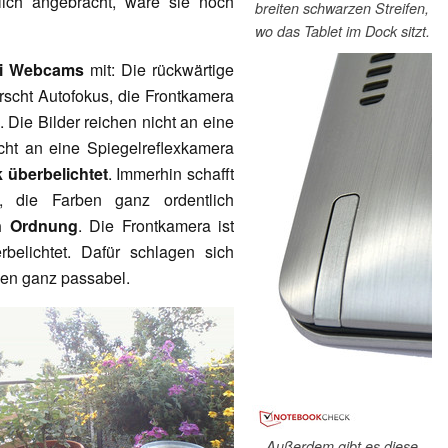
lich angebracht, wäre sie noch
breiten schwarzen Streifen,
wo das Tablet im Dock sitzt.
i Webcams
mit: Die rückwärtige
rscht Autofokus, die Frontkamera
. Die Bilder reichen nicht an eine
ht an eine Spiegelreflexkamera
 überbelichtet
. Immerhin schafft
 die Farben ganz ordentlich
in Ordnung
. Die Frontkamera ist
belichtet. Dafür schlagen sich
nen ganz passabel.
Außerdem gibt es diese