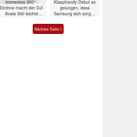
immersive 360°-
Klapphandy-Debut so
Drohne macht der DJI
gelungen, dass
Avata 360 leichte
Samsung sich sorgen
Konkurrenz
muss? – Razr Fold
Smartphone im Test
Nächste Seite ⟩