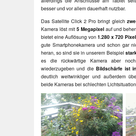
allerdings die Anschlüsse am Tablet seit
besser und vor allem dauerhaft nutzbar.
Das Satellite Click 2 Pro bringt gleich
zwe
Kamera löst mit
5 Megapixel
auf und beher
bietet eine Auflösung von
1.280 x 720 Pixel
gute Smartphonekamera und schon gar nic
heran, so sind sie in unserem Beispiel
stark
es die rückwärtige Kamera aber noch,
wiederzugeben und die
Bildschärfe ist 
deutlich weitwinkliger und außerdem über
beide Kameras bei schlechten Lichtsituatio