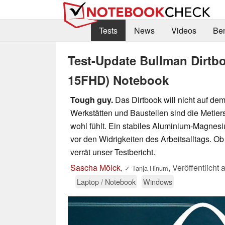
Tests
News
Videos
Be
Test-Update Bullman Dirtbo
15FHD) Notebook
Tough guy.
Das Dirtbook will nicht auf dem
Werkstätten und Baustellen sind die Metier
wohl fühlt. Ein stabiles Aluminium-Magnes
vor den Widrigkeiten des Arbeitsalltags. O
verrät unser Testbericht.
Sascha Mölck
,
Veröffentlicht
,
✓
Tanja Hinum
Laptop / Notebook
Windows