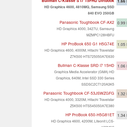
Bullman C-Klasse S i7 15FHD Dirtbook
1.66
HD Graphics 4600, 4810MQ, Samsung SSD
840 EVO 250GB
Panasonic Toughbook CF-AX2
0.99
HD Graphics 4000, 3427U, Samsung
MZMPC128HBFU
HP ProBook 650 G1 H5G74E
1.05
HD Graphics 4600, 4000M, Hitachi Travelstar
Z7K500 HTS725050A7E630
Bullman C-Klasse SRD i7 15HD
1.06
Graphics Media Accelerator (GMA) HD
Graphics, 640M, Intel SSD 330 Series
SSDSC2CT120A3K5
Panasonic Toughbook CF-53JSWZGFG
1.32
HD Graphics 4000, 3320M, Hitachi Travelstar
Z5K500 HTS545050A7E380
HP ProBook 650-H5G81ET
1.34
HD Graphics 4600, 4200M, Liteonit LCS-