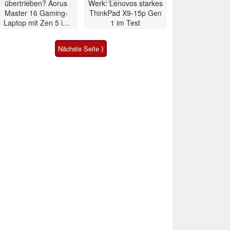
übertrieben? Aorus
Werk: Lenovos starkes
Master 16 Gaming-
ThinkPad X9-15p Gen
Laptop mit Zen 5 im
1 im Test
Test
Nächste Seite ⟩