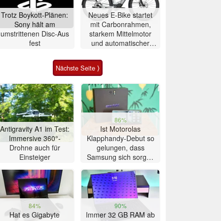
Trotz Boykott-Plänen:
Neues E-Bike startet
Sony hält am
mit Carbonrahmen,
umstrittenen Disc-Aus
starkem Mittelmotor
fest
und automatischer
Schaltung
Nächste Seite ⟩
86%
Antigravity A1 im Test:
Ist Motorolas
Immersive 360°-
Klapphandy-Debut so
Drohne auch für
gelungen, dass
Einsteiger
Samsung sich sorgen
muss? – Razr Fold
Smartphone im Test
84%
90%
Hat es Gigabyte
Immer 32 GB RAM ab