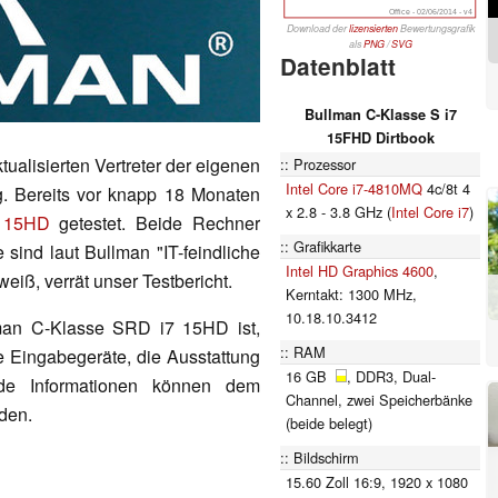
Office - 02/06/2014 - v4
Download der
lizensierten
Bewertungsgrafik
als
PNG
/
SVG
Datenblatt
Bullman C-Klasse S i7
15FHD Dirtbook
tualisierten Vertreter der eigenen
Prozessor
Intel Core i7-4810MQ
4c/8t 4
. Bereits vor knapp 18 Monaten
x 2.8 - 3.8 GHz (
Intel Core i7
)
 15HD
getestet. Beide Rechner
Grafikkarte
 sind laut Bullman "IT-feindliche
Intel HD Graphics 4600
,
iß, verrät unser Testbericht.
Kerntakt: 1300 MHz,
10.18.10.3412
man C-Klasse SRD i7 15HD ist,
RAM
e Eingabegeräte, die Ausstattung
16 GB
, DDR3, Dual-
nde Informationen können dem
Channel, zwei Speicherbänke
den.
(beide belegt)
Bildschirm
15.60 Zoll 16:9, 1920 x 1080