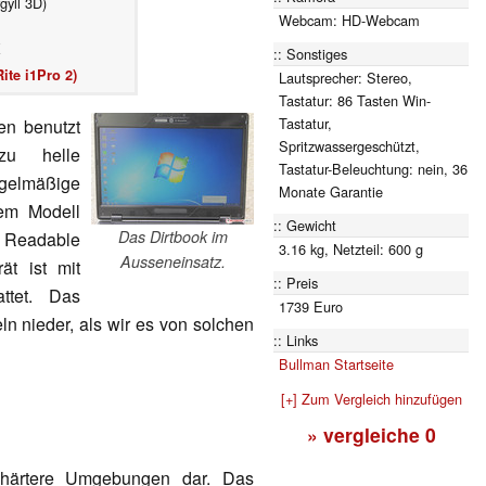
gyll 3D)
Webcam: HD-Webcam
K
Sonstiges
ite i1Pro 2)
Lautsprecher: Stereo,
Tastatur: 86 Tasten Win-
Tastatur,
en benutzt
Spritzwassergeschützt,
zu helle
Tastatur-Beleuchtung: nein, 36
gelmäßige
Monate Garantie
nem Modell
Gewicht
Das Dirtbook im
 Readable
3.16 kg, Netzteil: 600 g
Ausseneinsatz.
ät ist mit
Preis
ttet. Das
1739 Euro
ln nieder, als wir es von solchen
Links
Bullman Startseite
[+] Zum Vergleich hinzufügen
» vergleiche
0
ür härtere Umgebungen dar. Das