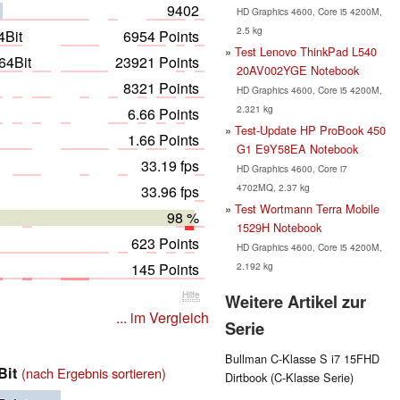
9402
HD Graphics 4600, Core i5 4200M,
2.5 kg
4Bit
6954 Points
Test Lenovo ThinkPad L540
64Bit
23921 Points
20AV002YGE Notebook
8321 Points
HD Graphics 4600, Core i5 4200M,
2.321 kg
6.66 Points
Test-Update HP ProBook 450
1.66 Points
G1 E9Y58EA Notebook
33.19 fps
HD Graphics 4600, Core i7
4702MQ, 2.37 kg
33.96 fps
Test Wortmann Terra Mobile
98 %
1529H Notebook
623 Points
HD Graphics 4600, Core i5 4200M,
2.192 kg
145 Points
Hilfe
Weitere Artikel zur
... im Vergleich
Serie
Bullman C-Klasse S i7 15FHD
Bit
(nach Ergebnis sortieren)
Dirtbook (C-Klasse Serie)