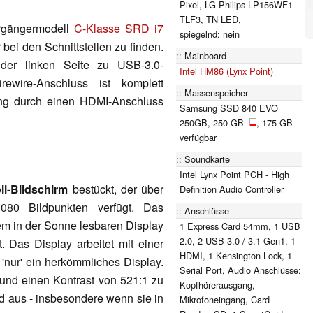
Pixel, LG Philips LP156WF1-
TLF3, TN LED,
rgängermodell
C-Klasse SRD i7
spiegelnd: nein
ei den Schnittstellen zu finden.
Mainboard
 der linken Seite zu USB-3.0-
Intel HM86 (Lynx Point)
rewire-Anschluss ist komplett
Massenspeicher
ng durch einen HDMI-Anschluss
Samsung SSD 840 EVO
250GB, 250 GB
, 175 GB
verfügbar
Soundkarte
Intel Lynx Point PCH - High
ll-Bildschirm
bestückt, der über
Definition Audio Controller
080 Bildpunkten verfügt. Das
Anschlüsse
em in der Sonne lesbaren Display
1 Express Card 54mm, 1 USB
2.0, 2 USB 3.0 / 3.1 Gen1, 1
 Das Display arbeitet mit einer
HDMI, 1 Kensington Lock, 1
 'nur' ein herkömmliches Display.
Serial Port, Audio Anschlüsse:
 und einen Kontrast von 521:1 zu
Kopfhörerausgang,
nd aus - insbesondere wenn sie in
Mikrofoneingang, Card