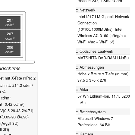
Reader: SD, 1 SmartCard
Netzwerk
Intel I217-LM Gigabit Network
207
Connection
cd/m²
(10/100/1000MBit/s), Intel
207
Wireless-AC 3160 (a/b/g/n =
cd/m²
Wi-Fi 4/ac = Wi-Fi 5/)
206
Optisches Laufwerk
cd/m²
MATSHITA DVD-RAM UJ8E0
Abmessungen
ldschirms
Höhe x Breite x Tiefe (in mm):
t mit X-Rite i1Pro 2
37.5 x 370 x 276
chnitt: 214.2 cd/m²
Akku
9 %
57 Wh Lithium-Ion, 11.1, 5200
9 cd/m²
mAh
t: 0.42 cd/m²)
 ∀{0.5-29.43 Ø4.71}
Betriebssystem
∀{0.09-98 Ø4.96}
Microsoft Windows 7
Argyll 3D)
Professional 64 Bit
l 3D)
Kamera