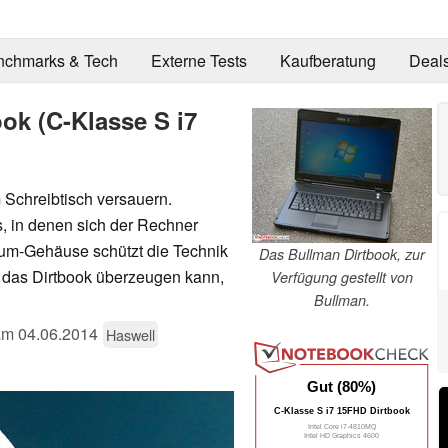
nchmarks & Tech
Externe Tests
Kaufberatung
Deal
ok (C-Klasse S i7
 Schreibtisch versauern.
s, in denen sich der Rechner
ium-Gehäuse schützt die Technik
Das Bullman Dirtbook, zur
b das Dirtbook überzeugen kann,
Verfügung gestellt von
Bullman.
 am
04.06.2014
Haswell
Gut (80%)
C-Klasse S i7 15FHD Dirtbook
Intel Core i7-4810MQ
Intel HD Graphics 4600