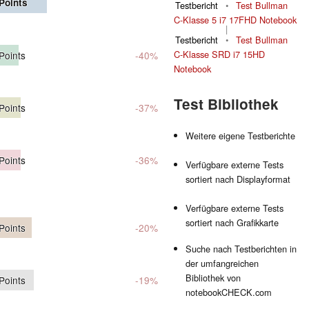
Points
Testbericht
•
Test Bullman
C-Klasse 5 i7 17FHD Notebook
|
Testbericht
•
Test Bullman
C-Klasse SRD i7 15HD
Points
-40%
Notebook
Test Bibliothek
Points
-37%
Weitere eigene Testberichte
Points
-36%
Verfügbare externe Tests
sortiert nach Displayformat
Verfügbare externe Tests
sortiert nach Grafikkarte
Points
-20%
Suche nach Testberichten in
der umfangreichen
Bibliothek von
Points
-19%
notebookCHECK.com