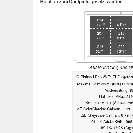
Relation zum Kaufpreis gesetzt werden.
214
220
cd/m²
cd/m²
207
219
cd/m²
cd/m²
216
232
cd/m²
cd/m²
Ausleuchtung des Bi
LG Philips LP156WF1-TLF3 geteste
Maximal: 232 cd/m² (Nits) Durchs
Ausleuchtung: 8
Helligkeit Akku: 21
Kontrast: 521:1 (Schwarzwer
ΔE ColorChecker Calman: 7.43 |
ΔE Greyscale Calman: 8.79 | 
61.1% AdobeRGB 1998 (
89.1% sRGB (Argyl