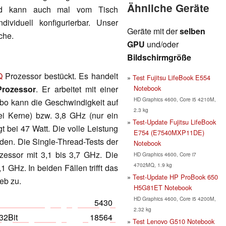
Ähnliche Geräte
und kann auch mal vom Tisch
dividuell konfigurierbar. Unser
Geräte mit der
selben
che.
GPU
und/oder
Bildschirmgröße
Q
Prozessor bestückt. Es handelt
Test Fujitsu LifeBook E554
Notebook
Prozessor
. Er arbeitet mit einer
HD Graphics 4600, Core i5 4210M,
bo kann die Geschwindigkeit auf
2.3 kg
ei Kerne) bzw. 3,8 GHz (nur ein
Test-Update Fujitsu LifeBook
 bei 47 Watt. Die volle Leistung
E754 (E7540MXP11DE)
den. Die Single-Thread-Tests der
Notebook
essor mit 3,1 bis 3,7 GHz. Die
HD Graphics 4600, Core i7
4702MQ, 1.9 kg
1 GHz. In beiden Fällen trifft das
Test-Update HP ProBook 650
eb zu.
H5G81ET Notebook
HD Graphics 4600, Core i5 4200M,
5430
2.32 kg
32Bit
18564
Test Lenovo G510 Notebook