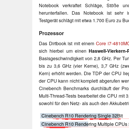
Notebook verkraftet Schläge, Stöße 
herunterfallen. Das Notebook ist sehr in
Testgerät schlägt mit etwa 1.700 Euro zu Bu
Prozessor
Das Dirtbook ist mit einem
Core i7-4810M
sich hierbei um einen
Haswell-Vierkern-
Basisgeschwindigkeit von 2,8 GHz. Per Tur
bis zu 3,6 GHz (vier Kerne), 3,7 GHz (zw
Kern) erhöht werden. Die TDP der CPU liegt
der CPU kann nicht komplett abgerufen wer
Cinebench Benchmarks durchläuft der Proz
Multi-Thread-Tests bearbeitet die CPU mit 3,
sowohl für den Netz- als auch den Akkubetri
Cinebench R10 Rendering Single 32Bit
Cinebench R10 Rendering Multiple CPUs 