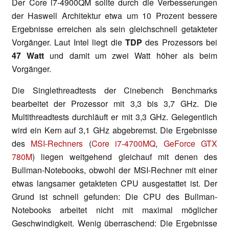
Der Core i7-4900QM sollte durch die Verbesserungen
der Haswell Architektur etwa um 10 Prozent bessere
Ergebnisse erreichen als sein gleichschnell getakteter
Vorgänger. Laut Intel liegt die
TDP
des Prozessors bei
47 Watt
und damit um zwei Watt höher als beim
Vorgänger.
Die Singlethreadtests der Cinebench Benchmarks
bearbeitet der Prozessor mit 3,3 bis 3,7 GHz. Die
Multithreadtests durchläuft er mit 3,3 GHz. Gelegentlich
wird ein Kern auf 3,1 GHz abgebremst. Die Ergebnisse
des
MSI-Rechners
(
Core i7-4700MQ
,
GeForce GTX
780M
) liegen weitgehend gleichauf mit denen des
Bullman-Notebooks, obwohl der MSI-Rechner mit einer
etwas langsamer getakteten CPU ausgestattet ist. Der
Grund ist schnell gefunden: Die CPU des Bullman-
Notebooks arbeitet nicht mit maximal möglicher
Geschwindigkeit. Wenig überraschend: Die Ergebnisse