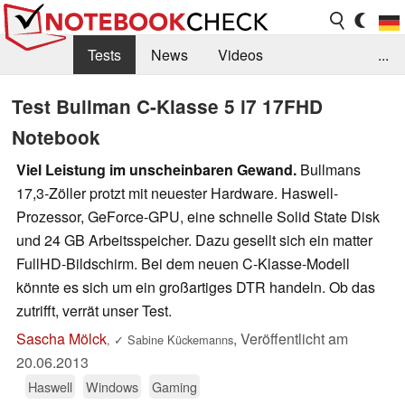
Tests
News
Videos
...
Benchmarks & Tech
Externe Tests
Test Bullman C-Klasse 5 i7 17FHD
Notebook
Kaufberatung
Deals
Suche
Jobs
Viel Leistung im unscheinbaren Gewand.
Bullmans
Forum
17,3-Zöller protzt mit neuester Hardware. Haswell-
Prozessor, GeForce-GPU, eine schnelle Solid State Disk
und 24 GB Arbeitsspeicher. Dazu gesellt sich ein matter
FullHD-Bildschirm. Bei dem neuen C-Klasse-Modell
könnte es sich um ein großartiges DTR handeln. Ob das
zutrifft, verrät unser Test.
Sascha Mölck
,
Veröffentlicht am
,
✓
Sabine Kückemanns
20.06.2013
Haswell
Windows
Gaming