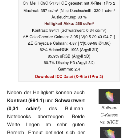
Chi Mei HC9GK-173HGE getestet mit X-Rite i1Pro 2
Maximal: 357 cd/m² (Nits) Durchschnitt: 330.1 cd/m²
Ausleuchtung: 83 %
Helligkeit Akku: 255 cd/m²
Kontrast: 994:1 (Schwarzwert: 0.34 cd/m²)
ΔE ColorChecker Calman: 3.95 | ∀{0.5-29.43 Ø4.71}
ΔE Greyscale Calman: 4.87 | ∀{0.09-98 Ø4.96}
62% AdobeRGB 1998 (Argyll 3D)
85.9% sRGB (Argyll 3D)
60.7% Display P3 (Argyll 3D)
Gamma: 2.4
Download ICC Datei (X-Rite i1Pro 2)
Neben der Helligkeit können auch
Kontrast (994:1)
und
Schwarzwert
Bullman
(0,34 cd/m²)
des Bullman-
C-Klasse
Notebooks überzeugen. Beide
vs. sRGB
Werte liegen im sehr guten
Bereich. Erneut befindet sich der