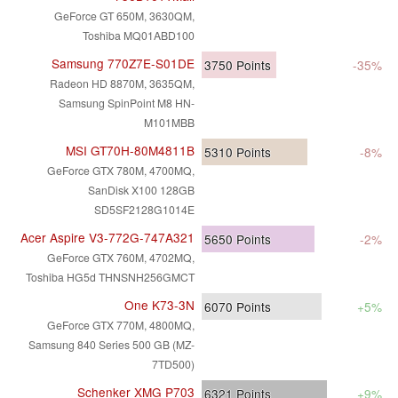
GeForce GT 650M, 3630QM,
Toshiba MQ01ABD100
Samsung 770Z7E-S01DE
3750
Points
-35%
Radeon HD 8870M, 3635QM,
Samsung SpinPoint M8 HN-
M101MBB
MSI GT70H-80M4811B
5310
Points
-8%
GeForce GTX 780M, 4700MQ,
SanDisk X100 128GB
SD5SF2128G1014E
Acer Aspire V3-772G-747A321
5650
Points
-2%
GeForce GTX 760M, 4702MQ,
Toshiba HG5d THNSNH256GMCT
One K73-3N
6070
Points
+5%
GeForce GTX 770M, 4800MQ,
Samsung 840 Series 500 GB (MZ-
7TD500)
Schenker XMG P703
6321
Points
+9%