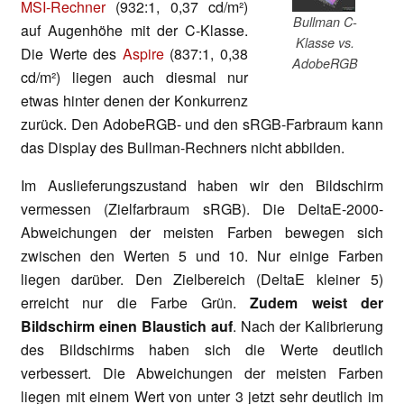
MSI-Rechner
(932:1, 0,37 cd/m²)
Bullman C-
auf Augenhöhe mit der C-Klasse.
Klasse vs.
Die Werte des
Aspire
(837:1, 0,38
AdobeRGB
cd/m²) liegen auch diesmal nur
etwas hinter denen der Konkurrenz
zurück. Den AdobeRGB- und den sRGB-Farbraum kann
das Display des Bullman-Rechners nicht abbilden.
Im Auslieferungszustand haben wir den Bildschirm
vermessen (Zielfarbraum sRGB). Die DeltaE-2000-
Abweichungen der meisten Farben bewegen sich
zwischen den Werten 5 und 10. Nur einige Farben
liegen darüber. Den Zielbereich (DeltaE kleiner 5)
erreicht nur die Farbe Grün.
Zudem weist der
Bildschirm einen Blaustich auf
. Nach der Kalibrierung
des Bildschirms haben sich die Werte deutlich
verbessert. Die Abweichungen der meisten Farben
liegen mit einem Wert von unter 3 jetzt sehr deutlich im