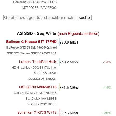
Samsung SSD 840 Pro 256GB
MZ7PD256HAFV-0Z000
AS SSD - Seq Write
(nach Ergebnis sortieren)
Bullman C-Klasse 5 i7 17FHD
290.9
MB/s
GeForce GTX 765M, 4900MQ, Intel
SSD 520 Series SSDSC2CW240A
Lenovo ThinkPad Helix
249.2
MB/s
-14%
HD Graphics 4000, 3317U, Intel
SSD 525 Series
SSDMCEAC180A3L
MSI GT70H-80M4811B
331.5
MB/s
+14%
GeForce GTX 780M, 4700MQ,
SanDisk X100 128GB
SD5SF2128G1014E
Schenker XIRIOS W712
392.6
MB/s
+35%