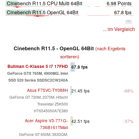
Cinebench R11.5 CPU Multi 64Bit
6.98 Points
Cinebench R11.5 OpenGL 64Bit
67.8 fps
Hilfe
... im Vergleich
Cinebench R11.5 - OpenGL 64Bit
(nach Ergebnis
sortieren)
Bullman C-Klasse 5 i7 17FHD
67.8
fps
GeForce GTX 765M, 4900MQ, Intel
SSD 520 Series SSDSC2CW240A
Asus F75VC-TY088H
21.45
fps
-68%
GeForce GT 720M, 2370M, Hitachi
Travelstar Z5K500
HTS545050A7E380
Acer Aspire V3-771G-
42.51
fps
-37%
736B161TMaii
GeForce GT 650M, 3630QM,