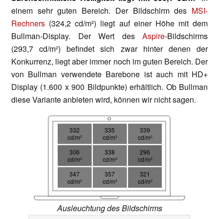
einem sehr guten Bereich. Der Bildschirm des
MSI-
Rechners
(324,2 cd/m²) liegt auf einer Höhe mit dem
Bullman-Display. Der Wert des
Aspire
-Bildschirms
(293,7 cd/m²) befindet sich zwar hinter denen der
Konkurrenz, liegt aber immer noch im guten Bereich. Der
von Bullman verwendete Barebone ist auch mit HD+
Display (1.600 x 900 Bildpunkte) erhältlich. Ob Bullman
diese Variante anbieten wird, können wir nicht sagen.
332
335
339
cd/m²
cd/m²
cd/m²
306
338
296
cd/m²
cd/m²
cd/m²
347
357
321
cd/m²
cd/m²
cd/m²
Ausleuchtung des Bildschirms