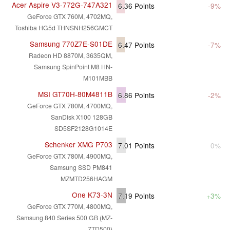
Acer Aspire V3-772G-747A321
6.36
Points
-9%
GeForce GTX 760M, 4702MQ,
Toshiba HG5d THNSNH256GMCT
Samsung 770Z7E-S01DE
6.47
Points
-7%
Radeon HD 8870M, 3635QM,
Samsung SpinPoint M8 HN-
M101MBB
MSI GT70H-80M4811B
6.86
Points
-2%
GeForce GTX 780M, 4700MQ,
SanDisk X100 128GB
SD5SF2128G1014E
Schenker XMG P703
7.01
Points
0%
GeForce GTX 780M, 4900MQ,
Samsung SSD PM841
MZMTD256HAGM
One K73-3N
7.19
Points
+3%
GeForce GTX 770M, 4800MQ,
Samsung 840 Series 500 GB (MZ-
7TD500)