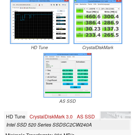
HD Tune
CrystalDiskMark
AS SSD
HD Tune
CrystalDiskMark 3.0
AS SSD
Intel SSD 520 Series SSDSC2CW240A