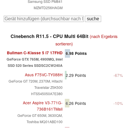
Samsung SSD PM841
MZMTD256HAGM
Cinebench R11.5 - CPU Multi 64Bit
(nach Ergebnis
sortieren)
Bullman C-Klasse 5 i7 17FHD
6.98
Points
GeForce GTX 765M, 4900MQ, Intel
SSD 520 Series SSDSC2CW240A
Asus F75VC-TY088H
2.29
Points
-67%
GeForce GT 720M, 2370M, Hitachi
Travelstar Z5K500
HTS545050A7E380
Acer Aspire V3-771G-
6.26
Points
-10%
736B161TMaii
GeForce GT 650M, 3630QM,
Toshiba MQ01ABD100