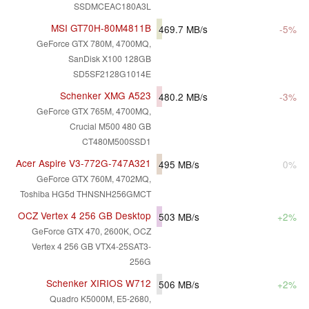
SSDMCEAC180A3L
MSI GT70H-80M4811B
469.7
MB/s
-5%
GeForce GTX 780M, 4700MQ,
SanDisk X100 128GB
SD5SF2128G1014E
Schenker XMG A523
480.2
MB/s
-3%
GeForce GTX 765M, 4700MQ,
Crucial M500 480 GB
CT480M500SSD1
Acer Aspire V3-772G-747A321
495
MB/s
0%
GeForce GTX 760M, 4702MQ,
Toshiba HG5d THNSNH256GMCT
OCZ Vertex 4 256 GB Desktop
503
MB/s
+2%
GeForce GTX 470, 2600K, OCZ
Vertex 4 256 GB VTX4-25SAT3-
256G
Schenker XIRIOS W712
506
MB/s
+2%
Quadro K5000M, E5-2680,