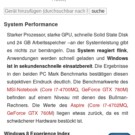
System Performance
Starker Prozessor, starke GPU, schnelle Solid State Disk
und 24 GB Arbeitsspeicher –an der Systemleistung gibt
es nichts zur bemängeln. Das
System reagiert flink
,
Anwendungen werden schnell geladen und
W
indows
ist in sekundenschnelle einsatzbereit
. Die Ergebnisse
in den beiden PC Mark Benchmarks bestätigen diesen
subjektiven Eindruck deutlich. Die Benchmarkwerte des
MSI-Notebook
(
Core i7-4700MQ
,
GeForce GTX 780M
)
befinden auf einem Niveau mit denen des Bullman-
Rechners. Die Werte des
Aspire
(
Core i7-4702MQ
,
GeForce GTX 760M
) liegen etwas zurück, da es mit
schwächerer Hardware bestückt ist.
Windows 8 Experience Index