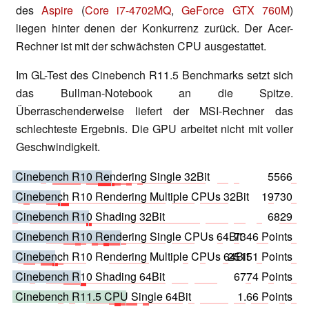
des
Aspire
(
Core i7-4702MQ
,
GeForce GTX 760M
)
liegen hinter denen der Konkurrenz zurück. Der Acer-
Rechner ist mit der schwächsten CPU ausgestattet.
Im GL-Test des Cinebench R11.5 Benchmarks setzt sich
das Bullman-Notebook an die Spitze.
Überraschenderweise liefert der MSI-Rechner das
schlechteste Ergebnis. Die GPU arbeitet nicht mit voller
Geschwindigkeit.
Cinebench R10 Rendering Single 32Bit
5566
Cinebench R10 Rendering Multiple CPUs 32Bit
19730
Cinebench R10 Shading 32Bit
6829
Cinebench R10 Rendering Single CPUs 64Bit
7346 Points
Cinebench R10 Rendering Multiple CPUs 64Bit
25151 Points
Cinebench R10 Shading 64Bit
6774 Points
Cinebench R11.5 CPU Single 64Bit
1.66 Points