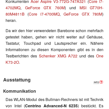
Konkurrenten
Acer Aspire V3-772G-747A321
(
Core i7-
4702MQ
,
GeForce GTX 760M
) und
MSI GT70H-
80M4811B
(
Core i7-4700MQ
,
GeForce GTX 780M
)
heran.
Da wir den hier verwendeten Barebone schon mehrfach
getestet haben, gehen wir nicht weiter auf Gehäuse,
Tastatur, Touchpad und Lautsprecher ein. Nähere
Informationen zu diesen Komponenten gibt es in den
Testberichten des
Schenker XMG A722
und des
One
K73-2O
.
Ausstattung
Kommunikation
Das WLAN-Modul des Bullman-Rechners ist mit Technik
von Intel (
Centrino Advanced-N 6235
) bestückt. Es