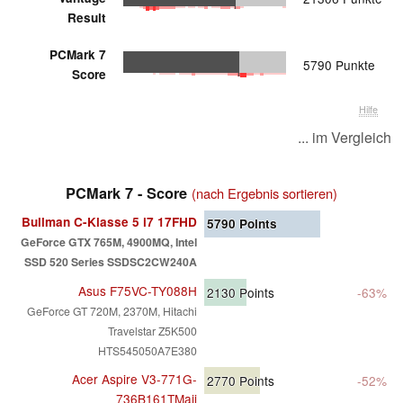
Result
PCMark 7
5790 Punkte
Score
Hilfe
... im Vergleich
PCMark 7 - Score
(nach Ergebnis sortieren)
Bullman C-Klasse 5 i7 17FHD
5790
Points
GeForce GTX 765M, 4900MQ, Intel
SSD 520 Series SSDSC2CW240A
Asus F75VC-TY088H
2130
Points
-63%
GeForce GT 720M, 2370M, Hitachi
Travelstar Z5K500
HTS545050A7E380
Acer Aspire V3-771G-
2770
Points
-52%
736B161TMaii