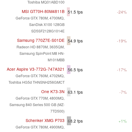
Toshiba MQ01ABD100
MSI GT70H-80M4811B
51.5
fps
-24%
GeForce GTX 780M, 4700MQ,
SanDisk X100 128GB
SD5SF2128G1014E
Samsung 770Z7E-S01DE
54.9
fps
-19%
Radeon HD 8870M, 3635QM,
Samsung SpinPoint M8 HN-
M101MBB
Acer Aspire V3-772G-747A321
56.5
fps
-17%
GeForce GTX 760M, 4702MQ,
Toshiba HG5d THNSNH256GMCT
One K73-3N
63.1
fps
-7%
GeForce GTX 770M, 4800MQ,
Samsung 840 Series 500 GB (MZ-
7TD500)
Schenker XMG P703
68.2
fps
+1%
GeForce GTX 780M, 4900MQ,