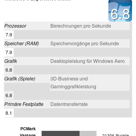
6.8
Prozessor
Berechnungen pro Sekunde
7.9
Speicher (RAM)
Speichervorgänge pro Sekunde
7.9
Grafik
Desktopleistung für Windows Aero
6.8
Grafik (Spiele)
3D-Business und
Gaminggrafikleistung
6.8
Primäre Festplatte
Datentransferrate
8.1
PCMark
Vantage
21306 Punkte