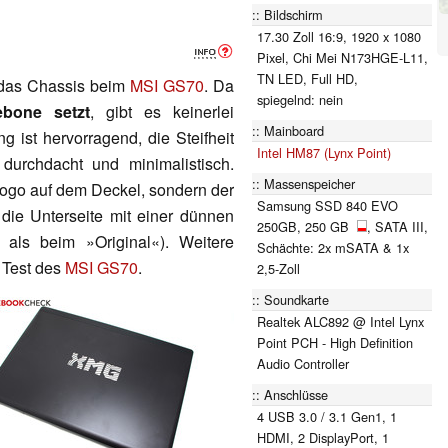
Bildschirm
17.30 Zoll 16:9, 1920 x 1080
Pixel, Chi Mei N173HGE-L11,
TN LED, Full HD,
 das Chassis beim
MSI GS70
. Da
spiegelnd: nein
ebone setzt
, gibt es keinerlei
Mainboard
 ist hervorragend, die Steifheit
Intel HM87 (Lynx Point)
urchdacht und minimalistisch.
Massenspeicher
ogo auf dem Deckel, sondern der
Samsung SSD 840 EVO
die Unterseite mit einer dünnen
250GB, 250 GB
, SATA III,
 als beim »Original«). Weitere
Schächte: 2x mSATA & 1x
 Test des
MSI GS70
.
2,5-Zoll
Soundkarte
Realtek ALC892 @ Intel Lynx
Point PCH - High Definition
Audio Controller
Anschlüsse
4 USB 3.0 / 3.1 Gen1, 1
HDMI, 2 DisplayPort, 1