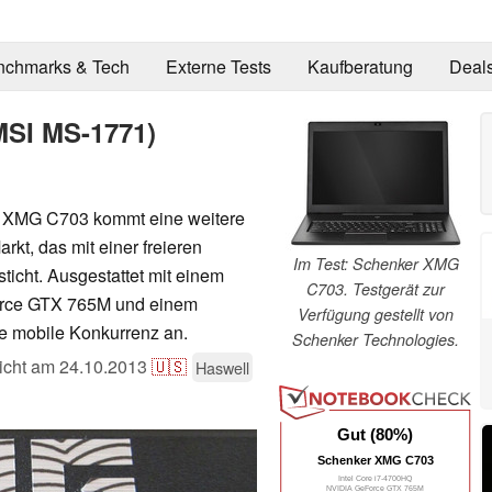
nchmarks & Tech
Externe Tests
Kaufberatung
Deal
MSI MS-1771)
 XMG C703 kommt eine weitere
kt, das mit einer freieren
Im Test: Schenker XMG
ticht. Ausgestattet mit einem
C703. Testgerät zur
force GTX 765M und einem
Verfügung gestellt von
ie mobile Konkurrenz an.
Schenker Technologies.
licht am
24.10.2013
🇺🇸
Haswell
Gut (80%)
Schenker XMG C703
Intel Core i7-4700HQ
NVIDIA GeForce GTX 765M