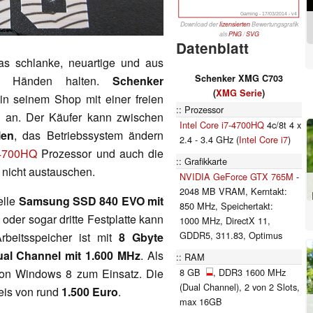
Gaming - 17/03/2014 - v4
Download der
lizensierten
Bewertungsgrafik
als
PNG
/
SVG
Datenblatt
s schlanke, neuartige und aus
Schenker XMG C703
en Händen halten.
Schenker
(
XMG Serie
)
in seinem Shop mit einer freien
Prozessor
s an. Der Käufer kann zwischen
Intel Core i7-4700HQ
4c/8t 4 x
len
, das Betriebssystem ändern
2.4 - 3.4 GHz (
Intel Core i7
)
 4700HQ
Prozessor und auch die
Grafikkarte
h nicht austauschen.
NVIDIA GeForce GTX 765M
-
2048 MB VRAM, Kerntakt:
elle
Samsung SSD 840 EVO mit
850 MHz, Speichertakt:
der sogar dritte Festplatte kann
1000 MHz, DirectX 11,
GDDR5, 311.83, Optimus
beitsspeicher ist mit
8 Gbyte
al Channel mit 1.600 MHz
. Als
RAM
8 GB
, DDR3 1600 MHz
von Windows 8 zum Einsatz. Die
(Dual Channel), 2 von 2 Slots,
reis von rund
1.500 Euro
.
max 16GB