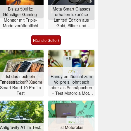
Bis zu 500Hz:
Meta Smart Glasses
Günstiger Gaming-
erhalten luxuriöse
Monitor mit Triple-
Limited Edition aus
Mode veröffentlicht
Gold, Silber und
Alligator-Leder
Nächste Seite ⟩
73%
Ist das noch ein
Handy enttäuscht zum
Fitnesstracker? Xiaomi
Vollpreis, lohnt sich
Smart Band 10 Pro im
aber als Schnäppchen
Test
– Test Motorola Moto
G47 Smartphone
86%
Antigravity A1 im Test:
Ist Motorolas