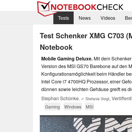
Tests
News
Videos
Be
Test Schenker XMG C703 (
Notebook
Mobile Gaming Deluxe.
Mit dem Schenker
Version des MSI GS70 Barebone auf den Mar
Konfigurationsmöglichkeit beim Händler bes
Intel Core i7 4700HQ Prozessor, einer Ge
dünnen sowie leichten Gehäuse greift es d
Stephan Schünke
,
Veröffent
,
✓
Stefanie Voigt
Gaming
Windows
MSI