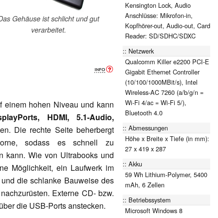
Kensington Lock, Audio
Anschlüsse: Mikrofon-in,
Das Gehäuse ist schlicht und gut
Kopfhörer-out, Audio-out, Card
verarbeitet.
Reader: SD/SDHC/SDXC
Netzwerk
Qualcomm Killer e2200 PCI-E
Gigabit Ethernet Controller
(10/100/1000MBit/s), Intel
Wireless-AC 7260 (a/b/g/n =
Wi-Fi 4/ac = Wi-Fi 5/),
uf einem hohen Niveau und kann
Bluetooth 4.0
splayPorts, HDMI, 5.1-Audio,
Abmessungen
en. Die rechte Seite beherbergt
Höhe x Breite x Tiefe (in mm):
vorne, sodass es schnell zu
27 x 419 x 287
n kann. Wie von Ultrabooks und
Akku
ne Möglichkeit, ein Laufwerk im
59 Wh Lithium-Polymer, 5400
 und die schlanke Bauweise des
mAh, 6 Zellen
 nachzurüsten. Externe CD- bzw.
Betriebssystem
über die USB-Ports anstecken.
Microsoft Windows 8