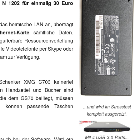
r N 1202
für einmalig 30 Euro
as heimische LAN an, überträgt
hernet-Karte
sämtliche Daten.
igurierbare Ressourcenverteilung
ie Videotelefonie per Skype oder
am zur Verfügung.
Schenker XMG C703 keinerlei
hen Handzettel und Bücher sind
 die dem GS70 beiliegt, müssen
re können passende Taschen
...und wird im Stresstest
komplett ausgereizt.
Mit 4 USB-3.0-Ports...
auch bei der Software. Wird ein