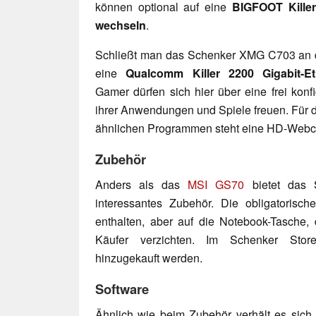
können optional auf eine
BIGFOOT Kille
wechseln
.
Schließt man das Schenker XMG C703 an d
eine
Qualcomm Killer 2200 Gigabit-Et
Gamer dürfen sich hier über eine frei konf
ihrer Anwendungen und Spiele freuen. Für d
ähnlichen Programmen steht eine HD-Webc
Zubehör
Anders als das
MSI GS70
bietet das 
interessantes Zubehör. Die obligatorisc
enthalten, aber auf die Notebook-Tasche,
Käufer verzichten. Im Schenker Sto
hinzugekauft werden.
Software
Ähnlich wie beim Zubehör verhält es sich 