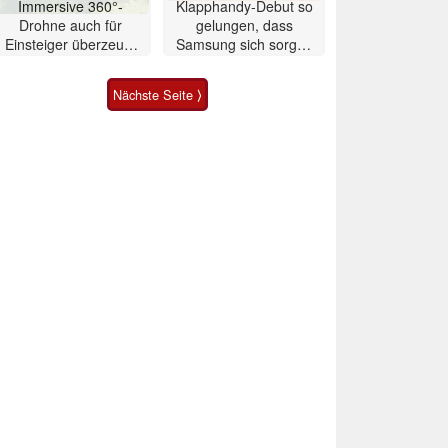
Immersive 360°-
Klapphandy-Debut so
Drohne auch für
gelungen, dass
Einsteiger überzeugt
Samsung sich sorgen
mit Einschränkungen
muss? – Razr Fold
Smartphone im Test
Nächste Seite ⟩