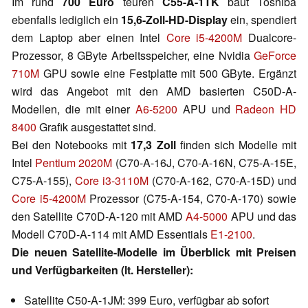
Im rund
700 Euro
teuren
C55-A-1TK
baut Toshiba
ebenfalls lediglich ein
15,6-Zoll-HD-Display
ein, spendiert
dem Laptop aber einen Intel
Core i5-4200M
Dualcore-
Prozessor, 8 GByte Arbeitsspeicher, eine Nvidia
GeForce
710M
GPU sowie eine Festplatte mit 500 GByte. Ergänzt
wird das Angebot mit den AMD basierten C50D-A-
Modellen, die mit einer
A6-5200
APU und
Radeon HD
8400
Grafik ausgestattet sind.
Bei den Notebooks mit
17,3 Zoll
finden sich Modelle mit
Intel
Pentium 2020M
(C70-A-16J, C70-A-16N, C75-A-15E,
C75-A-155),
Core i3-3110M
(C70-A-162, C70-A-15D) und
Core i5-4200M
Prozessor (C75-A-154, C70-A-170) sowie
den Satellite C70D-A-120 mit AMD
A4-5000
APU und das
Modell C70D-A-114 mit AMD Essentials
E1-2100
.
Die neuen Satellite-Modelle im Überblick mit Preisen
und Verfügbarkeiten (lt. Hersteller):
Satellite C50-A-1JM: 399 Euro, verfügbar ab sofort