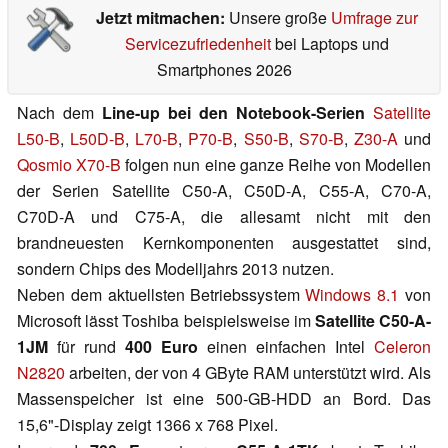
Jetzt mitmachen:
Unsere große
Umfrage zur
Servicezufriedenheit
bei Laptops und
Smartphones 2026
Nach dem
Line-up bei den Notebook-Serien
Satellite
L50-B
,
L50D-B
,
L70-B
,
P70-B
,
S50-B
,
S70-B
,
Z30-A
und
Qosmio X70-B
folgen nun eine ganze Reihe von Modellen
der Serien Satellite C50-A, C50D-A, C55-A, C70-A,
C70D-A und C75-A, die allesamt nicht mit den
brandneuesten Kernkomponenten ausgestattet sind,
sondern Chips des Modelljahrs 2013 nutzen.
Neben dem aktuellsten Betriebssystem
Windows 8.1
von
Microsoft lässt Toshiba beispielsweise im
Satellite C50-A-
1JM
für rund
400 Euro
einen einfachen Intel
Celeron
N2820
arbeiten, der von 4 GByte RAM unterstützt wird. Als
Massenspeicher ist eine 500-GB-HDD an Bord. Das
15,6"-Display zeigt 1366 x 768 Pixel.