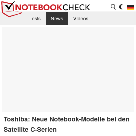
Tests
News
Videos
...
Benchmarks & Tech
Externe Tests
Kaufberatung
Deals
Suche
Jobs
Forum
Toshiba: Neue Notebook-Modelle bei den
Satellite C-Serien