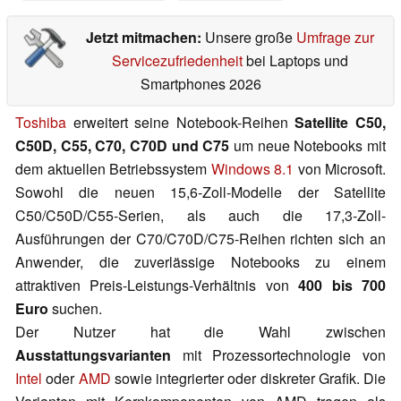
Jetzt mitmachen:
Unsere große
Umfrage zur
Servicezufriedenheit
bei Laptops und
Smartphones 2026
Toshiba
erweitert seine Notebook-Reihen
Satellite C50,
C50D, C55, C70, C70D und C75
um neue Notebooks mit
dem aktuellen Betriebssystem
Windows 8.1
von Microsoft.
Sowohl die neuen 15,6-Zoll-Modelle der Satellite
C50/C50D/C55-Serien, als auch die 17,3-Zoll-
Ausführungen der C70/C70D/C75-Reihen richten sich an
Anwender, die zuverlässige Notebooks zu einem
attraktiven Preis-Leistungs-Verhältnis von
400 bis 700
Euro
suchen.
Der Nutzer hat die Wahl zwischen
Ausstattungsvarianten
mit Prozessortechnologie von
Intel
oder
AMD
sowie integrierter oder diskreter Grafik. Die