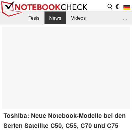
Tests
News
Videos
...
Benchmarks & Tech
Externe Tests
Kaufberatung
Deals
Suche
Jobs
Forum
Toshiba: Neue Notebook-Modelle bei den
Serien Satellite C50, C55, C70 und C75