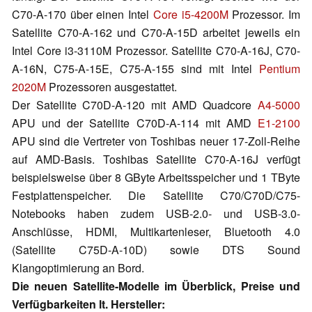
C70-A-170 über einen Intel
Core i5-4200M
Prozessor. Im
Satellite C70-A-162 und C70-A-15D arbeitet jeweils ein
Intel Core i3-3110M Prozessor. Satellite C70-A-16J, C70-
A-16N, C75-A-15E, C75-A-155 sind mit Intel
Pentium
2020M
Prozessoren ausgestattet.
Der Satellite C70D-A-120 mit AMD Quadcore
A4-5000
APU und der Satellite C70D-A-114 mit AMD
E1-2100
APU sind die Vertreter von Toshibas neuer 17-Zoll-Reihe
auf AMD-Basis. Toshibas Satellite C70-A-16J verfügt
beispielsweise über 8 GByte Arbeitsspeicher und 1 TByte
Festplattenspeicher. Die Satellite C70/C70D/C75-
Notebooks haben zudem USB-2.0- und USB-3.0-
Anschlüsse, HDMI, Multikartenleser, Bluetooth 4.0
(Satellite C75D-A-10D) sowie DTS Sound
Klangoptimierung an Bord.
Die neuen Satellite-Modelle im Überblick, Preise und
Verfügbarkeiten lt. Hersteller: