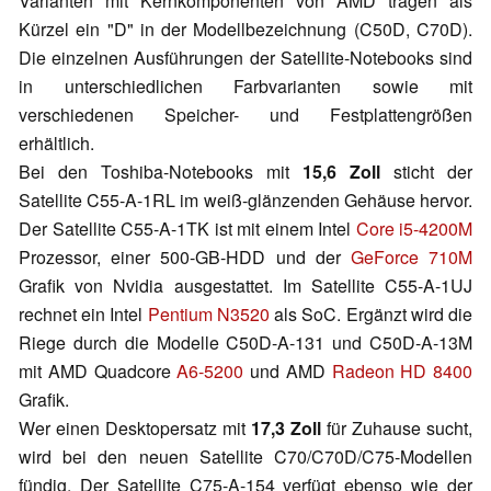
Varianten mit Kernkomponenten von AMD tragen als
Kürzel ein "D" in der Modellbezeichnung (C50D, C70D).
Die einzelnen Ausführungen der Satellite-Notebooks sind
in unterschiedlichen Farbvarianten sowie mit
verschiedenen Speicher- und Festplattengrößen
erhältlich.
Bei den Toshiba-Notebooks mit
15,6 Zoll
sticht der
Satellite C55-A-1RL im weiß-glänzenden Gehäuse hervor.
Der Satellite C55-A-1TK ist mit einem Intel
Core i5-4200M
Prozessor, einer 500-GB-HDD und der
GeForce 710M
Grafik von Nvidia ausgestattet. Im Satellite C55-A-1UJ
rechnet ein Intel
Pentium N3520
als SoC. Ergänzt wird die
Riege durch die Modelle C50D-A-131 und C50D-A-13M
mit AMD Quadcore
A6-5200
und AMD
Radeon HD 8400
Grafik.
Wer einen Desktopersatz mit
17,3 Zoll
für Zuhause sucht,
wird bei den neuen Satellite C70/C70D/C75-Modellen
fündig. Der Satellite C75-A-154 verfügt ebenso wie der