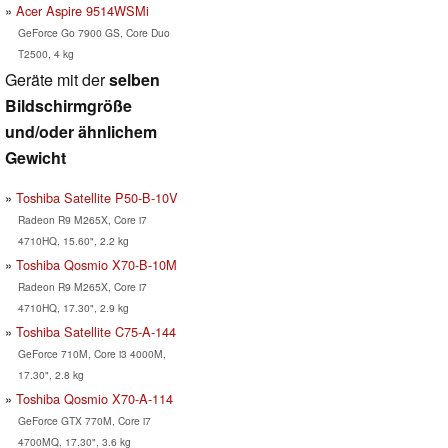
Acer Aspire 9514WSMi
GeForce Go 7900 GS, Core Duo
T2500, 4 kg
Geräte mit der
selben
Bildschirmgröße
und/oder ähnlichem
Gewicht
Toshiba Satellite P50-B-10V
Radeon R9 M265X, Core i7
4710HQ, 15.60", 2.2 kg
Toshiba Qosmio X70-B-10M
Radeon R9 M265X, Core i7
4710HQ, 17.30", 2.9 kg
Toshiba Satellite C75-A-144
GeForce 710M, Core i3 4000M,
17.30", 2.8 kg
Toshiba Qosmio X70-A-114
GeForce GTX 770M, Core i7
4700MQ, 17.30", 3.6 kg