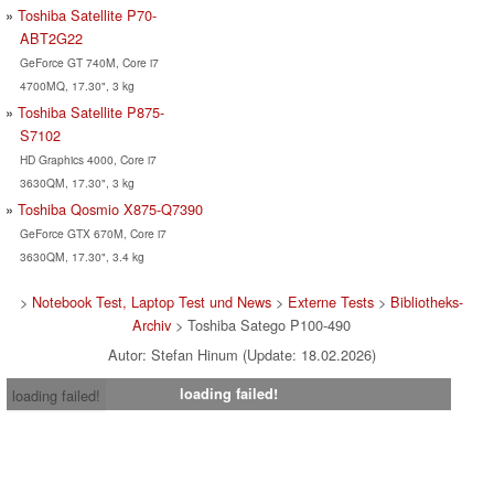
Toshiba Satellite P70-
ABT2G22
GeForce GT 740M, Core i7
4700MQ, 17.30", 3 kg
Toshiba Satellite P875-
S7102
HD Graphics 4000, Core i7
3630QM, 17.30", 3 kg
Toshiba Qosmio X875-Q7390
GeForce GTX 670M, Core i7
3630QM, 17.30", 3.4 kg
>
Notebook Test, Laptop Test und News
>
Externe Tests
>
Bibliotheks-
Archiv
> Toshiba Satego P100-490
Autor: Stefan Hinum (Update: 18.02.2026)
loading failed!
loading failed!