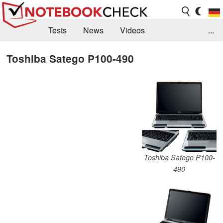
Tests
News
Videos
...
Benchmarks & Tech
Externe Tests
Toshiba Satego P100-490
Kaufberatung
Deals
Suche
Jobs
Forum
Toshiba Satego P100-
490