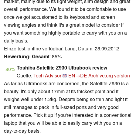
market, mainly due to its light weight, slim design and great
overall performance. We found it to be comfortable to use
once we got accustomed to its keyboard and screen
viewing angles and think it's a great model to consider if
you want something highly portable to carry with you on a
daily basis.
Einzeltest, online verfügbar, Lang, Datum: 28.09.2012
Bewertung:
Gesamt
: 85%
Toshiba Satellite Z930 Ultrabook review
80%
Quelle:
Tech Advisor
EN→DE
Archive.org version
As far as Ultrabooks are concerned, the Satellite Z930 is a
beauty. It's only about 17mm at its thickest point and it
weighs well under 1.2kg. Despite being so thin and light it
still manages to pack in full-sized ports and very good
performance. Pick it up if you're interested in a conventional
laptop that you will be able to easily carry with you on a
day-to-day basis.