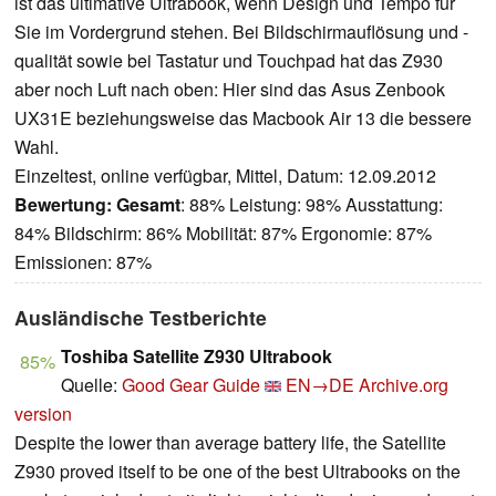
ist das ultimative Ultrabook, wenn Design und Tempo für
Sie im Vordergrund stehen. Bei Bildschirmauflösung und -
qualität sowie bei Tastatur und Touchpad hat das Z930
aber noch Luft nach oben: Hier sind das Asus Zenbook
UX31E beziehungsweise das Macbook Air 13 die bessere
Wahl.
Einzeltest, online verfügbar, Mittel, Datum: 12.09.2012
Bewertung:
Gesamt
: 88% Leistung: 98% Ausstattung:
84% Bildschirm: 86% Mobilität: 87% Ergonomie: 87%
Emissionen: 87%
Ausländische Testberichte
Toshiba Satellite Z930 Ultrabook
85%
Quelle:
Good Gear Guide
EN→DE
Archive.org
version
Despite the lower than average battery life, the Satellite
Z930 proved itself to be one of the best Ultrabooks on the