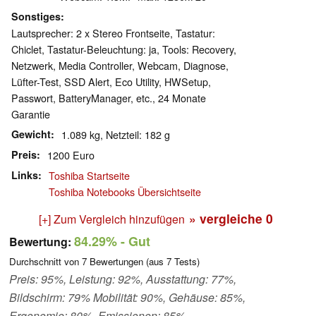
Sonstiges
Lautsprecher: 2 x Stereo Frontseite, Tastatur:
Chiclet, Tastatur-Beleuchtung: ja, Tools: Recovery,
Netzwerk, Media Controller, Webcam, Diagnose,
Lüfter-Test, SSD Alert, Eco Utility, HWSetup,
Passwort, BatteryManager, etc., 24 Monate
Garantie
Gewicht
1.089 kg, Netzteil: 182 g
Preis
1200 Euro
Links
Toshiba Startseite
Toshiba Notebooks Übersichtseite
» vergleiche
0
[+] Zum Vergleich hinzufügen
84.29%
- Gut
Bewertung:
Durchschnitt von
7
Bewertungen (aus
7
Tests)
Preis: 95%, Leistung: 92%, Ausstattung: 77%,
Bildschirm: 79% Mobilität: 90%, Gehäuse: 85%,
Ergonomie: 80%, Emissionen: 85%