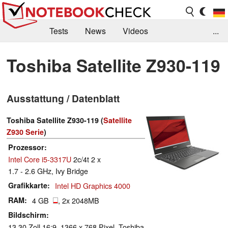
Tests
News
Videos
...
Benchmarks & Tech
Externe Tests
Toshiba Satellite Z930-119
Kaufberatung
Deals
Suche
Jobs
Ausstattung / Datenblatt
Forum
Toshiba Satellite Z930-119 (
Satellite
Z930 Serie
)
Prozessor
Intel Core i5-3317U
2c/4t 2 x
1.7 - 2.6 GHz, Ivy Bridge
Grafikkarte
Intel HD Graphics 4000
RAM
4 GB
, 2x 2048MB
Bildschirm
13.30 Zoll 16:9, 1366 x 768 Pixel, Toshiba