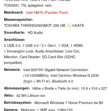
TOS5091, TN, spiegelnd: nein
Mainboard
Intel HM76 (Panther Point)
Massenspeicher
TOSHIBA THNSNS256GMCP, 256 GB
, mSATA
Soundkarte
HD Audio
Anschlüsse
2 USB 2.0, 1 USB 3.0 / 3.1 Gen1, 1 VGA, 1 HDMI,
1 Kensington Lock, Audio Anschlüsse: Line-Out,
Mikrofon, Card Reader: SD-Card-Slot (SDHC-
kompatibel)
Netzwerk
Intel 82579V Gigabit Network Connection
(10/1000MBit/s), Intel Centrino Wireless-N 2230
(b/g/n = Wi-Fi 4/), Bluetooth 4.0
Abmessungen
Höhe x Breite x Tiefe (in mm): 15.9 x 316 x 227
Akku
42 Wh Lithium-Ion
Betriebssystem
Microsoft Windows 7 Home Premium 64 Bit
Kamera
Webcam: 1.3MP max. 1280x720