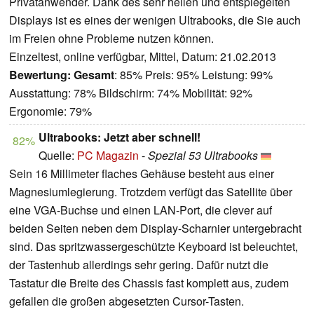
Privatanwender. Dank des sehr hellen und entspiegelten
Displays ist es eines der wenigen Ultrabooks, die Sie auch
im Freien ohne Probleme nutzen können.
Einzeltest, online verfügbar, Mittel, Datum: 21.02.2013
Bewertung:
Gesamt
: 85% Preis: 95% Leistung: 99%
Ausstattung: 78% Bildschirm: 74% Mobilität: 92%
Ergonomie: 79%
Ultrabooks: Jetzt aber schnell!
82%
Quelle:
PC Magazin
-
Spezial 53 Ultrabooks
Sein 16 Millimeter flaches Gehäuse besteht aus einer
Magnesiumlegierung. Trotzdem verfügt das Satellite über
eine VGA-Buchse und einen LAN-Port, die clever auf
beiden Seiten neben dem Display-Scharnier untergebracht
sind. Das spritzwassergeschützte Keyboard ist beleuchtet,
der Tastenhub allerdings sehr gering. Dafür nutzt die
Tastatur die Breite des Chassis fast komplett aus, zudem
gefallen die großen abgesetzten Cursor-Tasten.