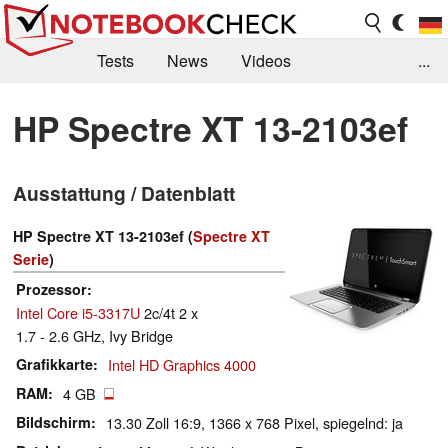
Tests
News
Videos
...
Benchmarks & Tech
Externe Tests
HP Spectre XT 13-2103ef
Kaufberatung
Deals
Suche
Jobs
Ausstattung / Datenblatt
Forum
HP Spectre XT 13-2103ef (
Spectre XT
Serie
)
Prozessor
Intel Core i5-3317U
2c/4t 2 x
1.7 - 2.6 GHz, Ivy Bridge
Grafikkarte
Intel HD Graphics 4000
RAM
4 GB
Bildschirm
13.30 Zoll 16:9, 1366 x 768 Pixel, spiegelnd: ja