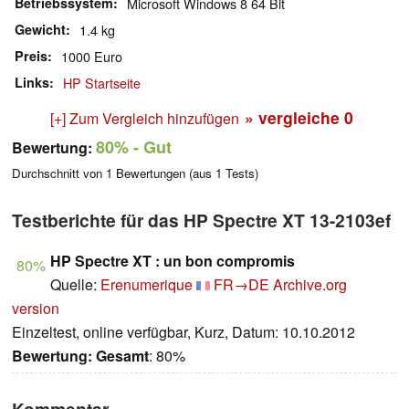
Betriebssystem
Microsoft Windows 8 64 Bit
Gewicht
1.4 kg
Preis
1000 Euro
Links
HP Startseite
» vergleiche
0
[+] Zum Vergleich hinzufügen
80%
- Gut
Bewertung:
Durchschnitt von
1
Bewertungen (aus
1
Tests)
Testberichte für das HP Spectre XT 13-2103ef
HP Spectre XT : un bon compromis
80%
Quelle:
Erenumerique
FR→DE
Archive.org
version
Einzeltest, online verfügbar, Kurz, Datum: 10.10.2012
Bewertung:
Gesamt
: 80%