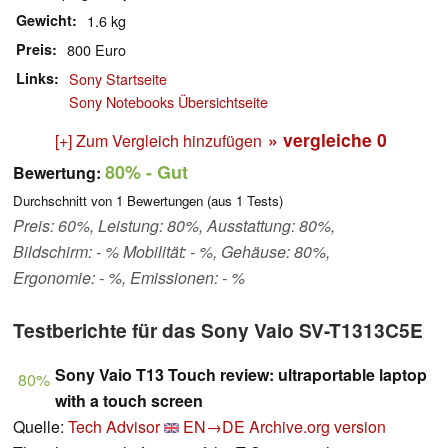
Gewicht
1.6 kg
Preis
800 Euro
Links
Sony Startseite
Sony Notebooks Übersichtseite
» vergleiche
0
[+] Zum Vergleich hinzufügen
80%
- Gut
Bewertung:
Durchschnitt von
1
Bewertungen (aus
1
Tests)
Preis: 60%, Leistung: 80%, Ausstattung: 80%,
Bildschirm: - % Mobilität: - %, Gehäuse: 80%,
Ergonomie: - %, Emissionen: - %
Testberichte für das Sony Vaio SV-T1313C5E
Sony Vaio T13 Touch review: ultraportable laptop
80%
with a touch screen
Quelle:
Tech Advisor
EN→DE
Archive.org version