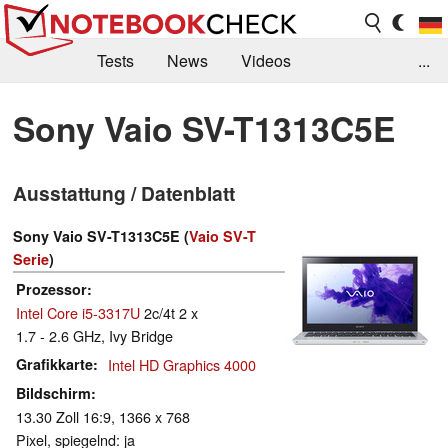
Tests
News
Videos
...
Benchmarks & Tech
Externe Tests
Sony Vaio SV-T1313C5E
Kaufberatung
Deals
Suche
Jobs
Ausstattung / Datenblatt
Forum
Sony Vaio SV-T1313C5E (
Vaio SV-T
Serie
)
Prozessor
Intel Core i5-3317U
2c/4t 2 x
1.7 - 2.6 GHz, Ivy Bridge
Grafikkarte
Intel HD Graphics 4000
Bildschirm
13.30 Zoll 16:9, 1366 x 768
Pixel, spiegelnd: ja