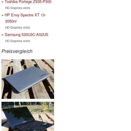
Toshiba Portege Z935-P300
HD Graphics 4000
HP Envy Spectre XT 13-
2050nr
HD Graphics 4000
Samsung 530U3C-A02US
HD Graphics 4000
Preisvergleich