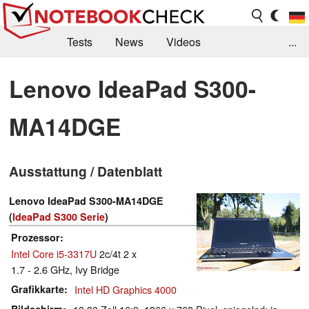
Tests
News
Videos
...
Benchmarks & Tech
Externe Tests
Lenovo IdeaPad S300-
Kaufberatung
Deals
Suche
Jobs
MA14DGE
Forum
Ausstattung / Datenblatt
Lenovo IdeaPad S300-MA14DGE
(
IdeaPad S300 Serie
)
Prozessor
Intel Core i5-3317U
2c/4t 2 x
1.7 - 2.6 GHz, Ivy Bridge
Grafikkarte
Intel HD Graphics 4000