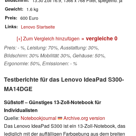
Bildschirm
13.30 Zoll 16:9, 1366 x 768 Pixel, spiegelnd: ja
Gewicht
1.6 kg
Preis
600 Euro
Links
Lenovo Startseite
» vergleiche
0
[+] Zum Vergleich hinzufügen
Preis: - %, Leistung: 70%, Ausstattung: 30%,
Bildschirm: 30% Mobilität: 30%, Gehäuse: 50%,
Ergonomie: 50%, Emissionen: - %
Testberichte für das Lenovo IdeaPad S300-
MA14DGE
Süßstoff – Günstiges 13-Zoll-Notebook für
Individualisten
Quelle:
Notebookjournal
Archive.org version
Das Lenovo IdeaPad S300 ist ein 13-Zoll-Notebook, das
lediglich mit der auffälligen Farbgebung aus dem breiten