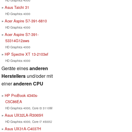
HD Graphics 4000
Asus Taichi 31
HD Graphics 4000
Acer Aspire S7-391-6810
HD Graphics 4000
Acer Aspire S7-391-
53314G12aws
HD Graphics 4000
HP Spectre XT 13-2103ef
HD Graphics 4000
Geräte eines
anderen
Herstellers
und/oder mit
einer
anderen CPU
HP ProBook 4340s-
C5C86EA
HD Graphics 4000, Core i3 3110M
Asus UX32LA-R3065H
HD Graphics 4000, Core i7 4500U
Asus UX31A-C4037H