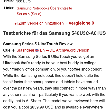
Preis
900 Euro
Links
Samsung Notebooks Übersichtseite
Series 5 (Serie)
» vergleiche
0
[+] Zum Vergleich hinzufügen
Testberichte für das Samsung 540U3C-A01US
Samsung Series 5 UltraTouch Review
Quelle:
Slashgear
EN→DE
Archive.org version
With the Samsung Series 5 UltraTouch you’ve got an
Ultrabook that’s ready to be your best buddy in college,
your friendly office companion, or your coffee shop cohort.
While the Samsung notebook line doesn’t hold quite the
“cool” factor their smartphones and tablets have earned
over the past few years, they still connect in more ways than
any other machine – particularly if you want to work with the
oddity that is AllShare. The model we’ve reviewed here will
cost you a cool $859.99 USD and is available everywhere