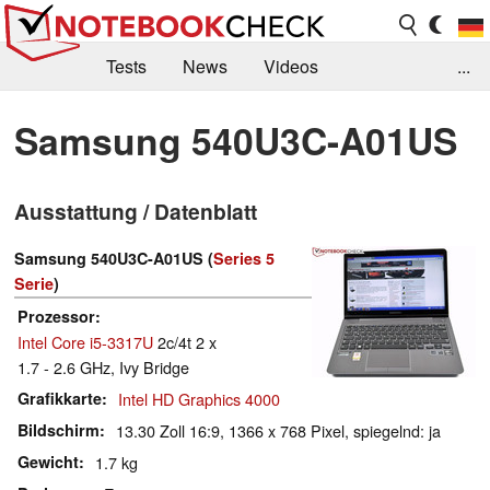
Tests
News
Videos
...
Benchmarks & Tech
Externe Tests
Samsung 540U3C-A01US
Kaufberatung
Deals
Suche
Jobs
Ausstattung / Datenblatt
Forum
Samsung 540U3C-A01US (
Series 5
Serie
)
Prozessor
Intel Core i5-3317U
2c/4t 2 x
1.7 - 2.6 GHz, Ivy Bridge
Grafikkarte
Intel HD Graphics 4000
Bildschirm
13.30 Zoll 16:9, 1366 x 768 Pixel, spiegelnd: ja
Gewicht
1.7 kg