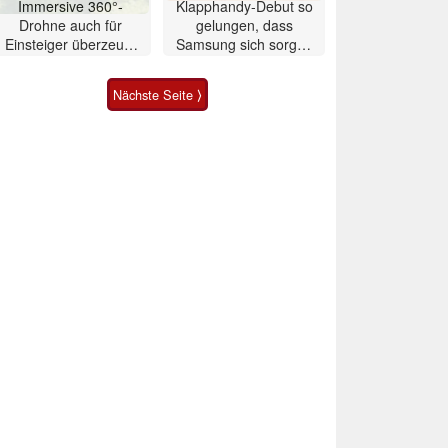
Immersive 360°-
Klapphandy-Debut so
Drohne auch für
gelungen, dass
Einsteiger überzeugt
Samsung sich sorgen
mit Einschränkungen
muss? – Razr Fold
Smartphone im Test
Nächste Seite ⟩