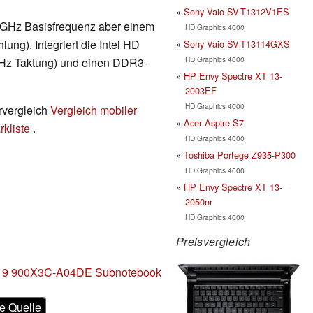
Sony Vaio SV-T1312V1ES
 GHz Basisfrequenz aber einem
HD Graphics 4000
ung). Integriert die Intel HD
Sony Vaio SV-T13114GXS
HD Graphics 4000
MHz Taktung) und einen DDR3-
HP Envy Spectre XT 13-
2003EF
HD Graphics 4000
rvergleich
Vergleich mobiler
Acer Aspire S7
kliste
.
HD Graphics 4000
Toshiba Portege Z935-P300
HD Graphics 4000
HP Envy Spectre XT 13-
2050nr
HD Graphics 4000
Preisvergleich
e 9 900X3C-A04DE Subnotebook
e Quelle