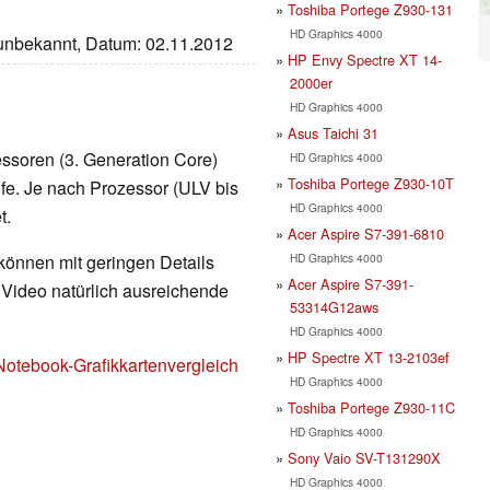
Toshiba Portege Z930-131
HD Graphics 4000
 unbekannt, Datum: 02.11.2012
HP Envy Spectre XT 14-
2000er
HD Graphics 4000
Asus Taichi 31
zessoren (3. Generation Core)
HD Graphics 4000
Toshiba Portege Z930-10T
ufe. Je nach Prozessor (ULV bis
HD Graphics 4000
t.
Acer Aspire S7-391-6810
HD Graphics 4000
 können mit geringen Details
Acer Aspire S7-391-
d Video natürlich ausreichende
53314G12aws
HD Graphics 4000
HP Spectre XT 13-2103ef
Notebook-Grafikkartenvergleich
HD Graphics 4000
Toshiba Portege Z930-11C
HD Graphics 4000
Sony Vaio SV-T131290X
HD Graphics 4000