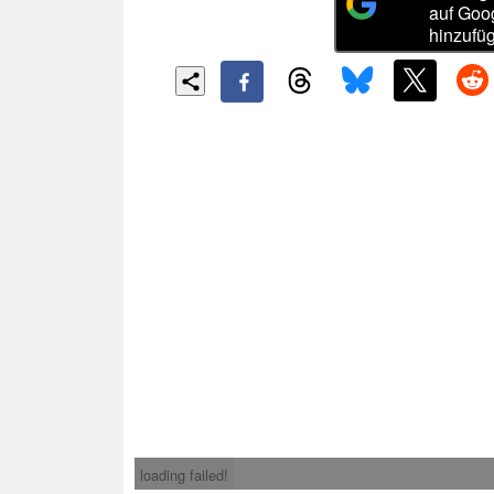
auf Goo
hinzufü
loading failed!