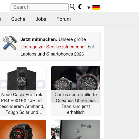
▼
s
Suche
Jobs
Forum
Unsere große
Jetzt mitmachen:
Umfrage zur Servicezufriedenheit
bei
Laptops und Smartphones 2026
Neue Casio Pro Trek
Casios neue limitierte
PRJ-B001EX-1JR mit
Oceanus-Uhren aus
besonderem Armband,
Titan sind jetzt
Tough Solar und
erhältlich
Bluetooth erhältlich