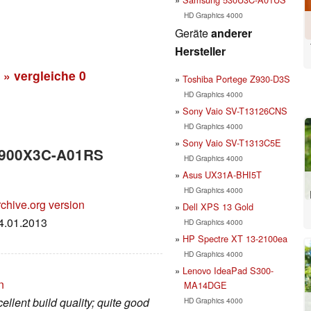
HD Graphics 4000
Geräte
anderer
Hersteller
» vergleiche
0
Toshiba Portege Z930-D3S
HD Graphics 4000
Sony Vaio SV-T13126CNS
HD Graphics 4000
Sony Vaio SV-T1313C5E
g 900X3C-A01RS
HD Graphics 4000
Asus UX31A-BHI5T
HD Graphics 4000
chive.org version
Dell XPS 13 Gold
24.01.2013
HD Graphics 4000
HP Spectre XT 13-2100ea
HD Graphics 4000
Lenovo IdeaPad S300-
n
MA14DGE
llent build quality; quite good
HD Graphics 4000