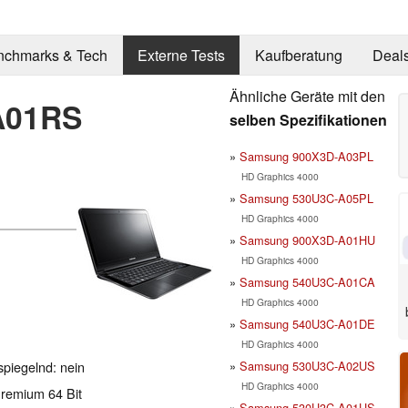
nchmarks & Tech
Externe Tests
Kaufberatung
Deal
Ähnliche Geräte mit den
A01RS
selben Spezifikationen
Samsung 900X3D-A03PL
HD Graphics 4000
Samsung 530U3C-A05PL
HD Graphics 4000
Samsung 900X3D-A01HU
HD Graphics 4000
Samsung 540U3C-A01CA
HD Graphics 4000
Samsung 540U3C-A01DE
HD Graphics 4000
Samsung 530U3C-A02US
spiegelnd: nein
HD Graphics 4000
remium 64 Bit
Samsung 530U3C-A01US