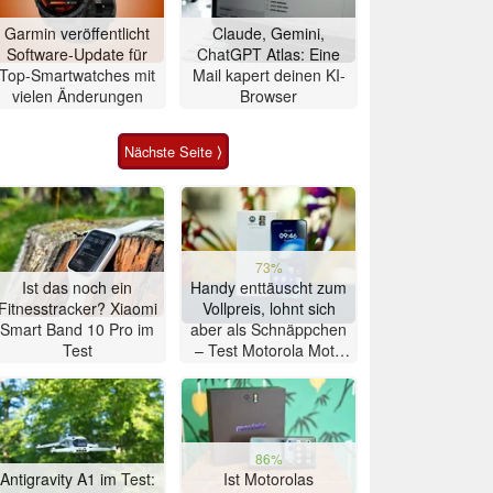
Garmin veröffentlicht
Claude, Gemini,
Software-Update für
ChatGPT Atlas: Eine
Top-Smartwatches mit
Mail kapert deinen KI-
vielen Änderungen
Browser
Nächste Seite ⟩
73%
Ist das noch ein
Handy enttäuscht zum
Fitnesstracker? Xiaomi
Vollpreis, lohnt sich
Smart Band 10 Pro im
aber als Schnäppchen
Test
– Test Motorola Moto
G47 Smartphone
86%
Antigravity A1 im Test:
Ist Motorolas