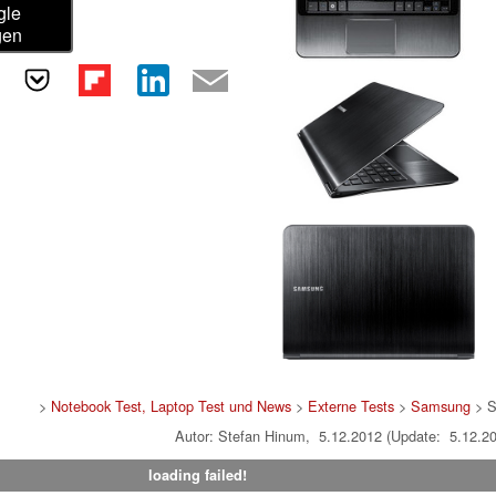
gle
gen
>
Notebook Test, Laptop Test und News
>
Externe Tests
>
Samsung
> S
Autor: Stefan Hinum, 5.12.2012 (Update: 5.12.2
loading failed!