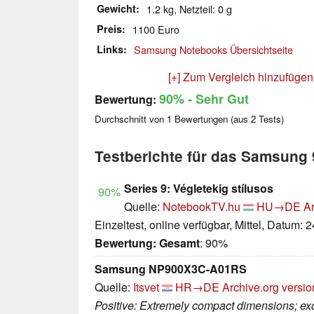
Gewicht
1.2 kg, Netzteil: 0 g
Preis
1100 Euro
Links
Samsung Notebooks Übersichtseite
[+] Zum Vergleich hinzufügen
90%
- Sehr Gut
Bewertung:
Durchschnitt von
1
Bewertungen (aus
2
Tests)
Testberichte für das Samsun
Series 9: Végletekig stílusos
90%
Quelle:
NotebookTV.hu
HU→DE
Ar
Einzeltest, online verfügbar, Mittel, Datum: 
Bewertung:
Gesamt
: 90%
Samsung NP900X3C-A01RS
Quelle:
Itsvet
HR→DE
Archive.org versio
Positive: Extremely compact dimensions; exce