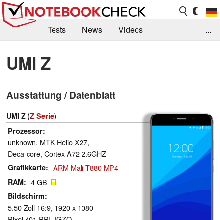
Tests
News
Videos
...
Benchmarks & Tech
Externe Tests
UMI Z
Kaufberatung
Deals
Suche
Jobs
Ausstattung / Datenblatt
Forum
UMI Z (
Z Serie
)
Prozessor
unknown, MTK Helio X27,
Deca-core, Cortex A72 2.6GHZ
Grafikkarte
ARM Mali-T880 MP4
RAM
4 GB
Bildschirm
5.50 Zoll 16:9, 1920 x 1080
Pixel 401 PPI, IGZO,