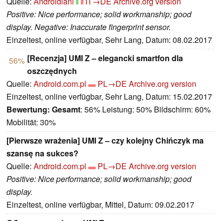
Quelle:
Androidiani
IT→DE
Archive.org version
Positive: Nice performance; solid workmanship; good
display. Negative: Inaccurate fingerprint sensor.
Einzeltest, online verfügbar, Sehr Lang, Datum: 08.02.2017
[Recenzja] UMI Z – elegancki smartfon dla
56%
oszczędnych
Quelle:
Android.com.pl
PL→DE
Archive.org version
Einzeltest, online verfügbar, Sehr Lang, Datum: 15.02.2017
Bewertung:
Gesamt
: 56% Leistung: 50% Bildschirm: 60%
Mobilität: 30%
[Pierwsze wrażenia] UMI Z – czy kolejny Chińczyk ma
szansę na sukces?
Quelle:
Android.com.pl
PL→DE
Archive.org version
Positive: Nice performance; solid workmanship; good
display.
Einzeltest, online verfügbar, Mittel, Datum: 09.02.2017