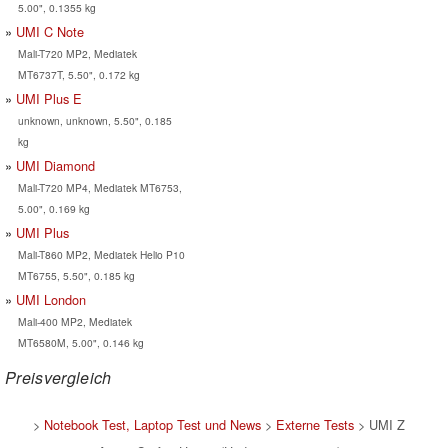
5.00", 0.1355 kg
UMI C Note
Mali-T720 MP2, Mediatek
MT6737T, 5.50", 0.172 kg
UMI Plus E
unknown, unknown, 5.50", 0.185
kg
UMI Diamond
Mali-T720 MP4, Mediatek MT6753,
5.00", 0.169 kg
UMI Plus
Mali-T860 MP2, Mediatek Helio P10
MT6755, 5.50", 0.185 kg
UMI London
Mali-400 MP2, Mediatek
MT6580M, 5.00", 0.146 kg
Preisvergleich
>
Notebook Test, Laptop Test und News
>
Externe Tests
> UMI Z