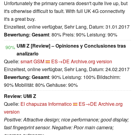
Unfortunately the primary camera doesn't quite live up, but
it's otherwise difficult to fault. With full UK 4G connectivity
it's a great buy.
Einzeltest, online verfügbar, Sehr Lang, Datum: 31.01.2017
Bewertung:
Gesamt
: 80% Preis: 90% Leistung: 90%
UMI Z [Review] – Opiniones y Conclusiones tras
90%
analizarlo
Quelle:
smart GSM
ES→DE
Archive.org version
Einzeltest, online verfügbar, Sehr Lang, Datum: 24.02.2017
Bewertung:
Gesamt
: 90% Leistung: 100% Bildschirm:
90% Mobilität: 80% Gehäuse: 90%
Review: UMi Z
Quelle:
El chapuzas Informatico
ES→DE
Archive.org
version
Positive: Attractive design; nice performance; good display;
fast fingerprint sensor. Negative: Poor main camera;