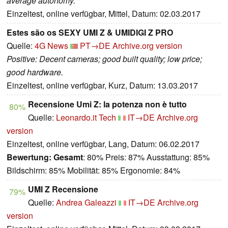
average autonomy.
Einzeltest, online verfügbar, Mittel, Datum: 02.03.2017
Estes são os SEXY UMI Z & UMIDIGI Z PRO
Quelle:
4G News
PT→DE
Archive.org version
Positive: Decent cameras; good built quality; low price;
good hardware.
Einzeltest, online verfügbar, Kurz, Datum: 13.03.2017
Recensione Umi Z: la potenza non è tutto
80%
Quelle:
Leonardo.it Tech
IT→DE
Archive.org
version
Einzeltest, online verfügbar, Lang, Datum: 06.02.2017
Bewertung:
Gesamt
: 80% Preis: 87% Ausstattung: 85%
Bildschirm: 85% Mobilität: 85% Ergonomie: 84%
UMI Z Recensione
79%
Quelle:
Andrea Galeazzi
IT→DE
Archive.org
version