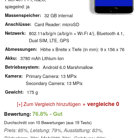
spiegelnd: ja
Massenspeicher
32 GB internal
Anschlüsse
Card Reader: microSD
Netzwerk
802.11a/b/g/n (a/b/g/n = Wi-Fi 4/), Bluetooth 4.1,
Dual SIM, LTE, GPS
Abmessungen
Höhe x Breite x Tiefe (in mm): 9 x 156 x 76
Akku
3780 mAh Lithium-Ion
Betriebssystem
Android 6.0 Marshmallow
Kamera
Primary Camera: 13 MPix
Secondary Camera: 13 MPix
Gewicht
175 g
» vergleiche
0
[+] Zum Vergleich hinzufügen
76.8%
- Gut
Bewertung:
Durchschnitt von
10
Bewertungen (aus
19
Tests)
Preis: 85%, Leistung: 79%, Ausstattung: 83%,