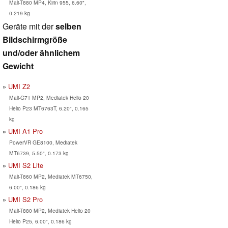
Mali-T880 MP4, Kirin 955, 6.60",
0.219 kg
Geräte mit der
selben
Bildschirmgröße
und/oder ähnlichem
Gewicht
UMI Z2
Mali-G71 MP2, Mediatek Helio 20
Helio P23 MT6763T, 6.20", 0.165
kg
UMI A1 Pro
PowerVR GE8100, Mediatek
MT6739, 5.50", 0.173 kg
UMI S2 Lite
Mali-T860 MP2, Mediatek MT6750,
6.00", 0.186 kg
UMI S2 Pro
Mali-T880 MP2, Mediatek Helio 20
Helio P25, 6.00", 0.186 kg