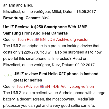
an arm and a leg.
Einzeltest, online verfügbar, Mittel, Datum: 16.05.2017
Bewertung:
Gesamt
: 80%
Umi Z Review: A $250 Smartphone With 13MP
Samsung Front And Rear Cameras
Quelle:
iTech Post
EN→DE
Archive.org version
The UMI Z smartphone is a premium looking device that
costs only $220-270. You will also be surprised as to how
powerful this smartphone is. Interested? Read on.
Einzeltest, online verfügbar, Kurz, Datum: 02.02.2017
UMI Z review: First Helio X27 phone is fast and
80%
great for selfies
Quelle:
Tech Advisor
EN→DE
Archive.org version
The UMI Z is an excellent-value Android phone with a large
battery, a decent screen, the most powerful MediaTek
processor you can get and a very good selfie camera.