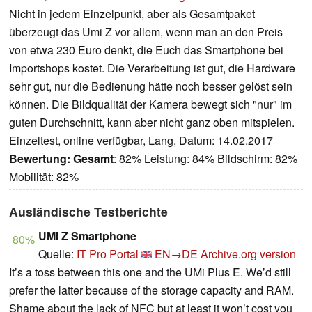
Nicht in jedem Einzelpunkt, aber als Gesamtpaket
überzeugt das Umi Z vor allem, wenn man an den Preis
von etwa 230 Euro denkt, die Euch das Smartphone bei
Importshops kostet. Die Verarbeitung ist gut, die Hardware
sehr gut, nur die Bedienung hätte noch besser gelöst sein
können. Die Bildqualität der Kamera bewegt sich "nur" im
guten Durchschnitt, kann aber nicht ganz oben mitspielen.
Einzeltest, online verfügbar, Lang, Datum: 14.02.2017
Bewertung:
Gesamt
: 82% Leistung: 84% Bildschirm: 82%
Mobilität: 82%
Ausländische Testberichte
UMI Z Smartphone
80%
Quelle:
IT Pro Portal
EN→DE
Archive.org version
It’s a toss between this one and the UMi Plus E. We’d still
prefer the latter because of the storage capacity and RAM.
Shame about the lack of NFC but at least it won’t cost you