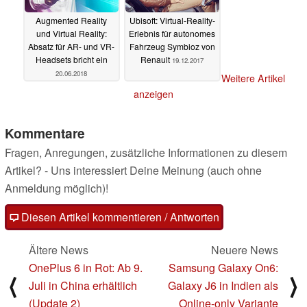
Augmented Reality
Ubisoft: Virtual-Reality-
und Virtual Reality:
Erlebnis für autonomes
Absatz für AR- und VR-
Fahrzeug Symbioz von
Headsets bricht ein
Renault
19.12.2017
20.06.2018
Weitere Artikel
anzeigen
Kommentare
Fragen, Anregungen, zusätzliche Informationen zu diesem
Artikel? - Uns interessiert Deine Meinung (auch ohne
Anmeldung möglich)!
Diesen Artikel kommentieren / Antworten
Ältere News
Neuere News
OnePlus 6 in Rot: Ab 9.
Samsung Galaxy On6:
⟨
⟩
Juli in China erhältlich
Galaxy J6 in Indien als
(Update 2)
Online-only Variante