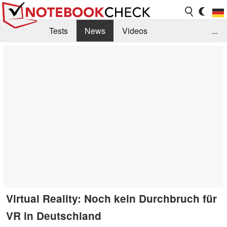
Tests
News
Videos
...
Benchmarks & Tech
Externe Tests
Kaufberatung
Deals
Suche
Jobs
Forum
Virtual Reality: Noch kein Durchbruch für
VR in Deutschland