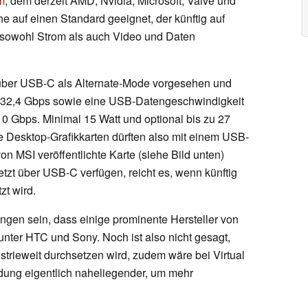
m
, dem derzeit AMD, Nvidia, Microsoft, Valve und
e auf einen Standard geeignet, der künftig auf
sowohl Strom als auch Video und Daten
rt über USB-C als Alternate-Mode vorgesehen und
zu 32,4 Gbps sowie eine USB-Datengeschwindigkeit
0 Gbps. Minimal 15 Watt und optional bis zu 27
ige Desktop-Grafikkarten dürften also mit einem USB-
on MSI veröffentlichte Karte (siehe Bild unten)
etzt über USB-C verfügen, reicht es, wenn künftig
zt wird.
gen sein, dass einige prominente Hersteller von
nter HTC und Sony. Noch ist also nicht gesagt,
ustrieweit durchsetzen wird, zudem wäre bei Virtual
ndung eigentlich naheliegender, um mehr