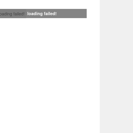
loading failed!
loading failed!