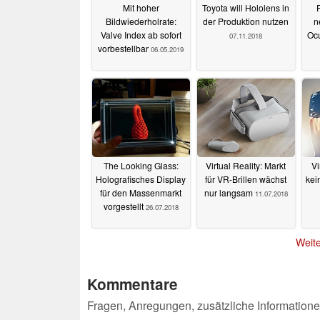
Mit hoher
Toyota will Hololens in
Bildwiederholrate:
der Produktion nutzen
n
Valve Index ab sofort
Oc
07.11.2018
vorbestellbar
06.05.2019
The Looking Glass:
Virtual Reality: Markt
Vi
Holografisches Display
für VR-Brillen wächst
kei
für den Massenmarkt
nur langsam
11.07.2018
vorgestellt
26.07.2018
Weite
Kommentare
Fragen, Anregungen, zusätzliche Informatione