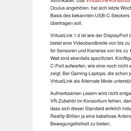
Stromkabel. Das
VirtualLink-Konsortiu
Oculus angehören. hat sich letzte Woch
Basis des bekannten USB-C-Steckers 
übertragen soll.
VirtualLink 1.0 ist wie der DisplayPo
bietet eine Videobandbreite von bis 
für Sensoren und Kameras von bis zu 1
Watt sind ebenfalls spezifiziert. Künft
C-Port aufwarten, wie eine noch nicht v
zeigt. Bei Gaming-Laptops, die schon j
VirtualLink als Alternate Mode unterstüt
Aufmerksamen Lesern wird nicht entgan
VR-Zubehör im Konsortium fehlen, daru
dass sich dieser Standard wirklich ind
Reality-Brillen ja eine kabellose Anbi
Bewegungsfreiheit zu bieten.