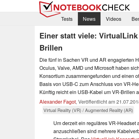
Tests
News
Videos
Be
Einer statt viele: VirtualLi
Brillen
Die fünf in Sachen VR und AR engagierten He
Oculus, Valve, AMD und Microsoft haben sich
Konsortium zusammengefunden und einen of
Basis von USB-C zum Anschluss von VR-Hea
Künftig reicht ein USB-Kabel um VR-Brillen 
Alexander Fagot
,
Veröffentlicht am
21.07.201
Virtual Reality (VR) / Augmented Reality (AR)
Um derzeit ein reguläres VR-Headset 
anzuschließen sind mehrere Kabelver