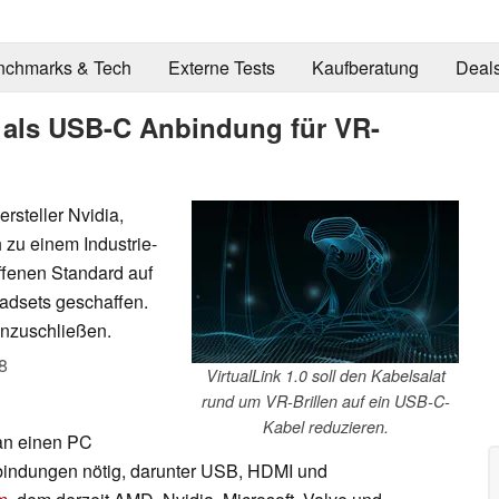
nchmarks & Tech
Externe Tests
Kaufberatung
Deal
nk als USB-C Anbindung für VR-
rsteller Nvidia,
 zu einem Industrie-
fenen Standard auf
dsets geschaffen.
anzuschließen.
8
VirtualLink 1.0 soll den Kabelsalat
rund um VR-Brillen auf ein USB-C-
Kabel reduzieren.
an einen PC
bindungen nötig, darunter USB, HDMI und