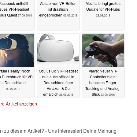
Facebook enthüllt
Absatz von VR-Brillen
Mozilla bringt großes
eues VR-Headset
ist drastisch
Update für VR-Hubs
ulus Quest
eingebrochen
27.09.2018
06.09.2018
23.08.2018
rtual Reality: Noch
Oculus Go VR-Headset
Valve: Neuer VR-
n Durchbruch für VR
nun auch offiziell in
Controller bietet
in Deutschland
Deutschland über
besseres Finger-
Amazon & Co
Tracking und Analog-
02.07.2018
erhältlich
Stick
26.06.2018
23.06.2018
re Artikel anzeigen
n zu diesem Artikel? - Uns interessiert Deine Meinung