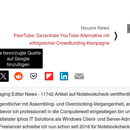
Neuere News
⟩
PeerTube: Dezentrale YouTube-Alternative mit
erfolgreicher Crowdfunding-Kampagne
s bevorzugte Quelle
auf Google
hinzufügen
aging Editor News
- 11742 Artikel auf Notebookcheck veröffentl
gendlicher mit Assembling- und Overclocking-Vergangenheit, arb
 bevor ich professionell in die Computerwelt eingestiegen bin 
stleister Iphos IT Solutions als Windows Client- und Server-Ad
 Freelancer schreibe ich nun schon seit 2016 für Notebookcheck