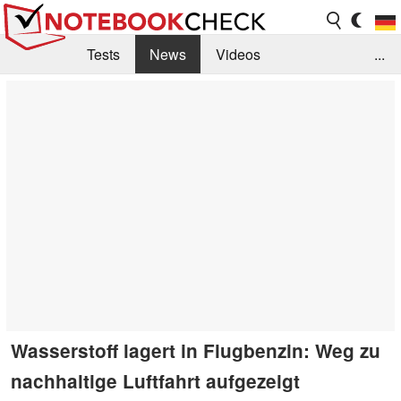
Tests
News
Videos
...
Benchmarks & Tech
Externe Tests
Kaufberatung
Deals
Suche
Jobs
Forum
Wasserstoff lagert in Flugbenzin: Weg zu
nachhaltige Luftfahrt aufgezeigt