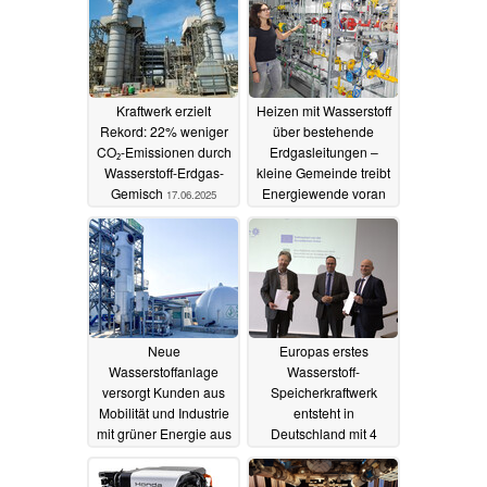
Kraftwerk erzielt
Heizen mit Wasserstoff
Rekord: 22% weniger
über bestehende
CO₂-Emissionen durch
Erdgasleitungen –
Wasserstoff-Erdgas-
kleine Gemeinde treibt
Gemisch
Energiewende voran
17.06.2025
08.04.2025
Neue
Europas erstes
Wasserstoffanlage
Wasserstoff-
versorgt Kunden aus
Speicherkraftwerk
Mobilität und Industrie
entsteht in
mit grüner Energie aus
Deutschland mit 4
Abfällen
Millionen Euro
06.04.2025
Förderung
01.04.2025