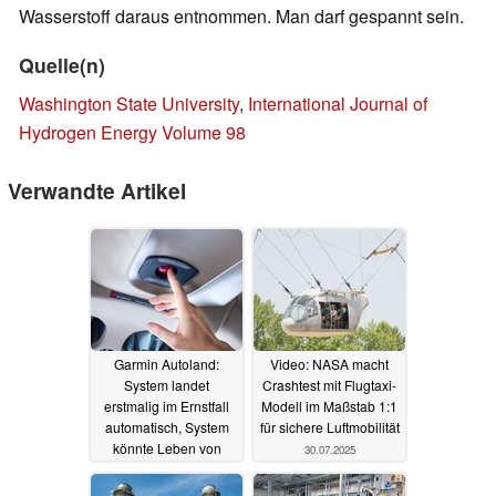
Wasserstoff daraus entnommen. Man darf gespannt sein.
Quelle(n)
Washington State University
,
International Journal of
Hydrogen Energy Volume 98
Verwandte Artikel
Garmin Autoland:
Video: NASA macht
System landet
Crashtest mit Flugtaxi-
erstmalig im Ernstfall
Modell im Maßstab 1:1
automatisch, System
für sichere Luftmobilität
könnte Leben von
30.07.2025
Passagieren retten
24.12.2025