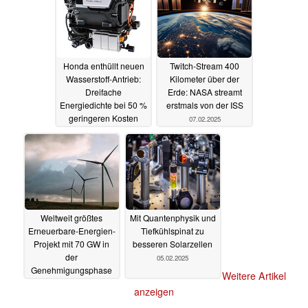
Honda enthüllt neuen
Twitch-Stream 400
Wasserstoff-Antrieb:
Kilometer über der
Dreifache
Erde: NASA streamt
Energiedichte bei 50 %
erstmals von der ISS
geringeren Kosten
07.02.2025
23.02.2025
Weltweit größtes
Mit Quantenphysik und
Erneuerbare-Energien-
Tiefkühlspinat zu
Projekt mit 70 GW in
besseren Solarzellen
der
05.02.2025
Genehmigungsphase
Weitere Artikel
05.02.2025
anzeigen