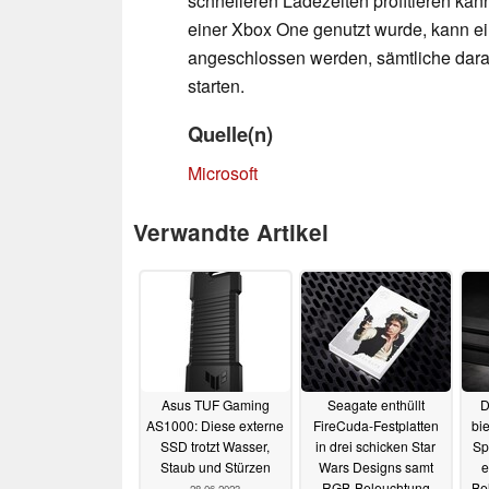
schnelleren Ladezeiten profitieren kann
einer Xbox One genutzt wurde, kann ei
angeschlossen werden, sämtliche darauf
starten.
Quelle(n)
Microsoft
Verwandte Artikel
Asus TUF Gaming
Seagate enthüllt
D
AS1000: Diese externe
FireCuda-Festplatten
bi
SSD trotzt Wasser,
in drei schicken Star
Sp
Staub und Stürzen
Wars Designs samt
e
RGB-Beleuchtung
Be