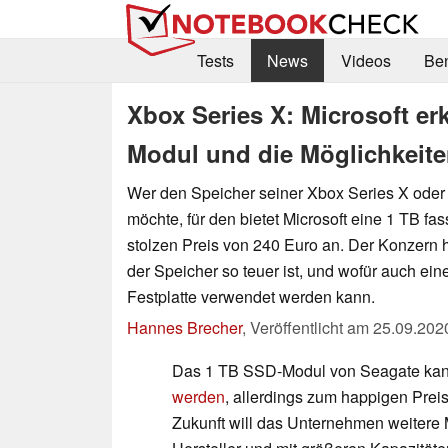
Tests
News
Videos
Be
Xbox Series X: Microsoft er
Modul und die Möglichkeite
Wer den Speicher seiner Xbox Series X oder 
möchte, für den bietet Microsoft eine 1 TB 
stolzen Preis von 240 Euro an. Der Konzern h
der Speicher so teuer ist, und wofür auch ein
Festplatte verwendet werden kann.
Hannes Brecher
,
Veröffentlicht am
25.09.202
Das 1 TB SSD-Modul von Seagate kan
werden
, allerdings zum happigen Prei
Zukunft will das Unternehmen weitere