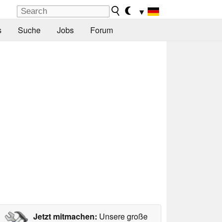
▼
s
Suche
Jobs
Forum
Jetzt mitmachen:
Unsere große