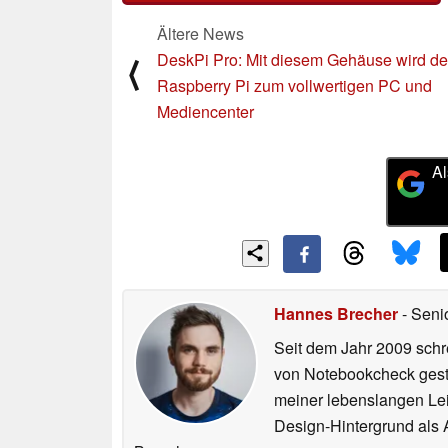
Ältere News
DeskPi Pro: Mit diesem Gehäuse wird de
⟨
Raspberry Pi zum vollwertigen PC und
Mediencenter
Al
Hannes Brecher
- Seni
Seit dem Jahr 2009 schre
von Notebookcheck gest
meiner lebenslangen Lei
Design-Hintergrund als A