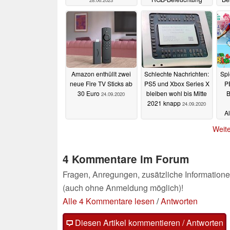
28.06.2023
22.11.2022
Amazon enthüllt zwei
Schlechte Nachrichten:
Spi
neue Fire TV Sticks ab
PS5 und Xbox Series X
P
30 Euro
bleiben wohl bis Mitte
B
24.09.2020
2021 knapp
24.09.2020
Al
Weite
4 Kommentare im Forum
Fragen, Anregungen, zusätzliche Informatione
(auch ohne Anmeldung möglich)!
Alle 4 Kommentare lesen
/
Antworten
Diesen Artikel kommentieren / Antworten