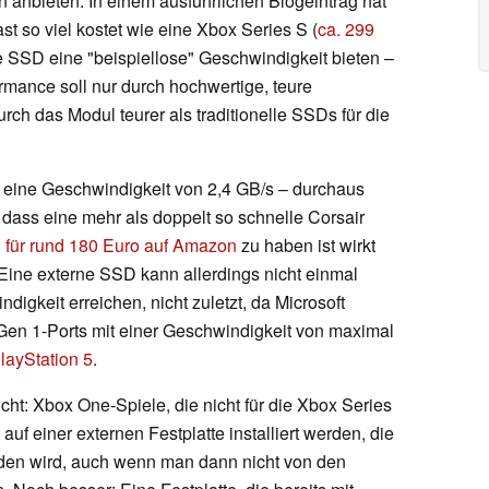
n anbieten. In einem ausführlichen Blogeintrag hat
st so viel kostet wie eine Xbox Series S (
ca. 299
 SSD eine "beispiellose" Geschwindigkeit bieten –
rmance soll nur durch hochwertige, teure
h das Modul teurer als traditionelle SSDs für die
eine Geschwindigkeit von 2,4 GB/s – durchaus
, dass eine mehr als doppelt so schnelle Corsair
n
für rund 180 Euro auf Amazon
zu haben ist wirkt
Eine externe SSD kann allerdings nicht einmal
igkeit erreichen, nicht zuletzt, da Microsoft
Gen 1-Ports mit einer Geschwindigkeit von maximal
layStation 5
.
cht: Xbox One-Spiele, die nicht für die Xbox Series
uf einer externen Festplatte installiert werden, die
den wird, auch wenn man dann nicht von den