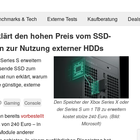
nchmarks & Tech
Externe Tests
Kaufberatung
Deal
klärt den hohen Preis vom SSD-
n zur Nutzung externer HDDs
Series S erweitern
fassende SSD zum
at nun erklärt, warum
e günstige, externe
0
Den Speicher der Xbox Series X oder
Gaming
Console
der Series S um 1 TB zu erweitern
n bereits
vorbestellt
kostet stolze 240 Euro. (Bild:
s von 240 Euro – in
Microsoft)
 Module anderer