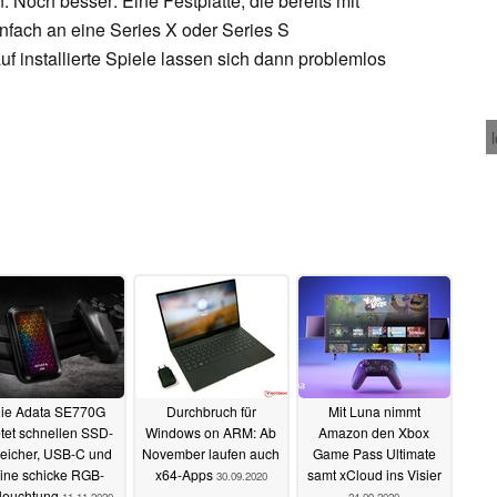
. Noch besser: Eine Festplatte, die bereits mit
nfach an eine Series X oder Series S
 installierte Spiele lassen sich dann problemlos
ie Adata SE770G
Durchbruch für
Mit Luna nimmt
etet schnellen SSD-
Windows on ARM: Ab
Amazon den Xbox
eicher, USB-C und
November laufen auch
Game Pass Ultimate
ine schicke RGB-
x64-Apps
samt xCloud ins Visier
30.09.2020
leuchtung