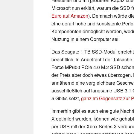
Hersteller und mit größeren Kapazitäte
Microsoft nun erklärt, warum die SSD fa
Euro auf Amazon
). Demnach würde die
eine derart hohe und konsistente Perfo
Komponenten ermöglicht werden, wodurc
Nutzung in einem Computer sei.
Das Seagate 1 TB SSD-Modul erreicht 
beachtlich, in Anbetracht der Tatsache
Force MP600 PCIe 4.0 M.2 SSD scho
der Preis aber doch etwas überzogen. 
annähernd eine vergleichbare Geschwind
ausschließlich auf langsame USB 3.1 
5 Gbit/s setzt,
ganz im Gegensatz zur P
Immerhin gibt es auch eine gute Nachri
X optimiert wurden, können wie gehabt a
per USB mit der Xbox Series X verbun