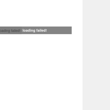
loading failed!
loading failed!