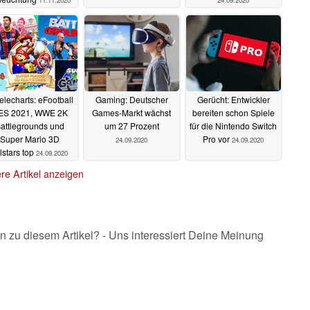
11.11.2020
24.09.2020
elecharts: eFootball
Gaming: Deutscher
Gerücht: Entwickler
ES 2021, WWE 2K
Games-Markt wächst
bereiten schon Spiele
attlegrounds und
um 27 Prozent
für die Nintendo Switch
Super Mario 3D
Pro vor
24.09.2020
24.09.2020
lstars top
24.09.2020
re Artikel anzeigen
n zu diesem Artikel? - Uns interessiert Deine Meinung