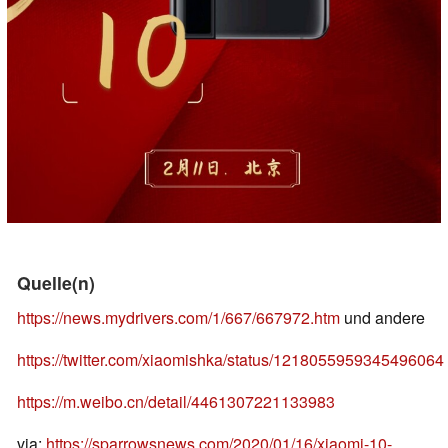
Quelle(n)
https://news.mydrivers.com/1/667/667972.htm
und andere
https://twitter.com/xiaomishka/status/1218055959345496064
https://m.weibo.cn/detail/4461307221133983
via:
https://sparrowsnews.com/2020/01/16/xiaomi-10-