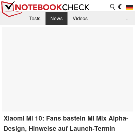
Tests
News
Videos
...
Benchmarks & Tech
Externe Tests
Kaufberatung
Deals
Suche
Jobs
Forum
Xiaomi Mi 10: Fans basteln Mi Mix Alpha-
Design, Hinweise auf Launch-Termin