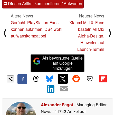
Diesen Artikel kommentieren / Antworten
Ältere News
Neuere News
Gerücht: PlayStation-Fans
Xiaomi Mi 10: Fans
können aufatmen, DS4 wohl
basteln Mi Mix
⟨
⟩
aufwärtskompatibel
Alpha-Design,
Hinweise auf
Launch-Termin
Als bevorzugte Quelle
auf Google
hinzufügen
Alexander Fagot
- Managing Editor
News
- 11742 Artikel auf