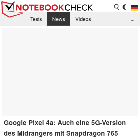
Tests
News
Videos
...
Benchmarks & Tech
Externe Tests
Kaufberatung
Deals
Suche
Jobs
Forum
Google Pixel 4a: Auch eine 5G-Version
des Midrangers mit Snapdragon 765