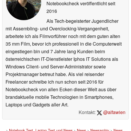
Notebookcheck veröffentlicht
seit
2016
Als Tech-begeisterter Jugendlicher
mit Assembling- und Overclocking-Vergangenheit,
arbeitete ich als Filmvorführer noch mit dem guten alten
35 mm Film, bevor ich professionell in die Computerwelt
eingestiegen bin und 7 Jahre lang Kunden beim
österreichischen IT-Dienstleister Iphos IT Solutions als
Windows Client- und Server-Administrator sowie
Projektmanager betreut habe. Als viel reisender
Freelancer schreibe ich nun schon seit 2016 für
Notebookcheck von allen Ecken dieser Welt aus über
brandaktuelle mobile Technologien in Smartphones,
Laptops und Gadgets aller Art.
Kontakt:
@alfawien
>
Notebook Test, Laptop Test und News
>
News
>
Newsarchiv
>
News