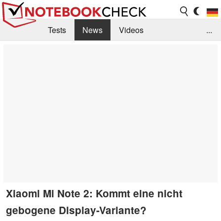
Tests
News
Videos
...
Benchmarks & Tech
Externe Tests
Kaufberatung
Deals
Suche
Jobs
Forum
Xiaomi Mi Note 2: Kommt eine nicht
gebogene Display-Variante?