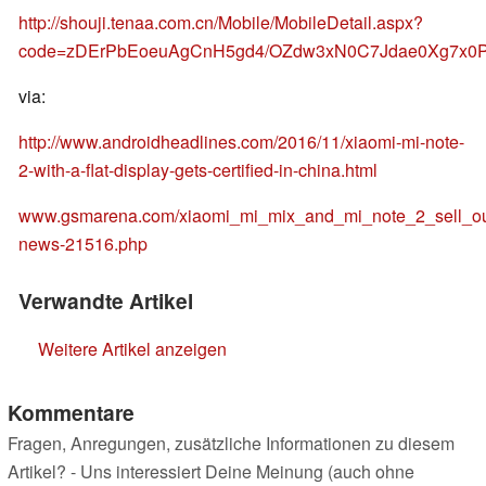
http://shouji.tenaa.com.cn/Mobile/MobileDetail.aspx?
code=zDErPbEoeuAgCnH5gd4/OZdw3xN0C7Jdae0Xg7x0P
via:
http://www.androidheadlines.com/2016/11/xiaomi-mi-note-
2-with-a-flat-display-gets-certified-in-china.html
www.gsmarena.com/xiaomi_mi_mix_and_mi_note_2_sell_ou
news-21516.php
Verwandte Artikel
Weitere Artikel anzeigen
Kommentare
Fragen, Anregungen, zusätzliche Informationen zu diesem
Artikel? - Uns interessiert Deine Meinung (auch ohne