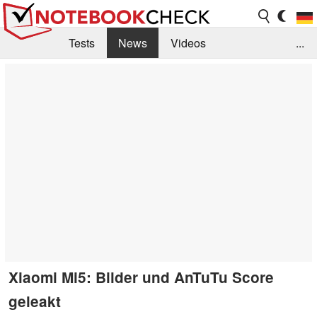
Tests
News
Videos
...
Benchmarks & Tech
Externe Tests
Kaufberatung
Deals
Suche
Jobs
Forum
Xiaomi Mi5: Bilder und AnTuTu Score
geleakt