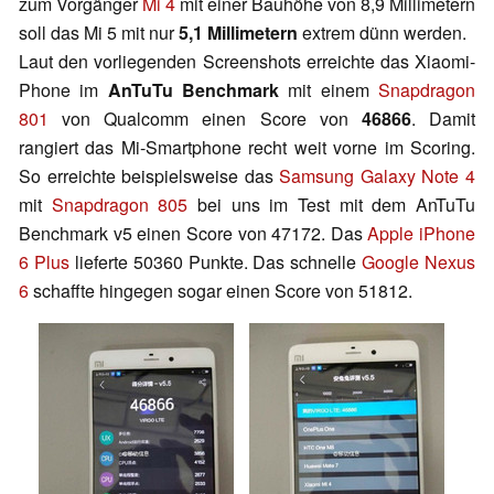
zum Vorgänger
Mi 4
mit einer Bauhöhe von 8,9 Millimetern
soll das Mi 5 mit nur
5,1 Millimetern
extrem dünn werden.
Laut den vorliegenden Screenshots erreichte das Xiaomi-
Phone im
AnTuTu Benchmark
mit einem
Snapdragon
801
von Qualcomm einen Score von
46866
. Damit
rangiert das Mi-Smartphone recht weit vorne im Scoring.
So erreichte beispielsweise das
Samsung Galaxy Note 4
mit
Snapdragon 805
bei uns im Test mit dem AnTuTu
Benchmark v5 einen Score von 47172. Das
Apple iPhone
6 Plus
lieferte 50360 Punkte. Das schnelle
Google Nexus
6
schaffte hingegen sogar einen Score von 51812.