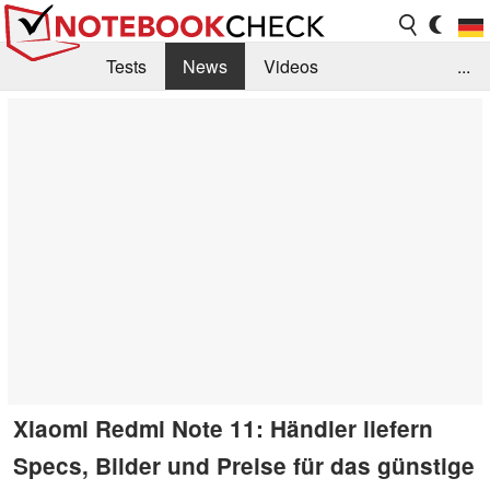
Tests
News
Videos
...
Benchmarks & Tech
Externe Tests
Kaufberatung
Deals
Suche
Jobs
Forum
Xiaomi Redmi Note 11: Händler liefern
Specs, Bilder und Preise für das günstige