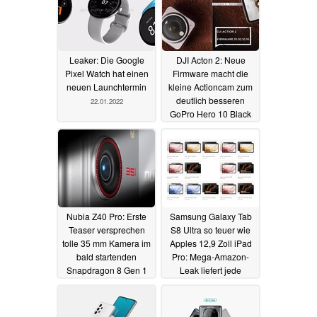
Leaker: Die Google
DJI Acton 2: Neue
Pixel Watch hat einen
Firmware macht die
neuen Launchtermin
kleine Actioncam zum
deutlich besseren
22.01.2022
GoPro Hero 10 Black
Konkurrenten
21.01.2022
Nubia Z40 Pro: Erste
Samsung Galaxy Tab
Teaser versprechen
S8 Ultra so teuer wie
tolle 35 mm Kamera im
Apples 12,9 Zoll iPad
bald startenden
Pro: Mega-Amazon-
Snapdragon 8 Gen 1
Leak liefert jede
Flaggschiff
Menge Bilder, Specs
21.01.2022
und einige Europreise
20.01.2022