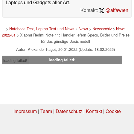
Laptops und Gadgets aller Art.
Kontakt:
@alfawien
>
Notebook Test, Laptop Test und News
>
News
>
Newsarchiv
>
News
2022-01
> Xiaomi Redmi Note 11: Händler liefern Specs, Bilder und Preise
für das günstige Basismodell
Autor: Alexander Fagot, 20.01.2022 (Update: 18.02.2026)
loading failed!
loading failed!
Impressum
|
Team
|
Datenschutz
|
Kontakt
|
Cookie
Einstellungen
| 05.08.2026 04:25
* Beim Kauf über einen Affiliate-Link kann Notebookcheck eine Vergütung
erhalten. Vielen Dank für Ihre Unterstützung!.