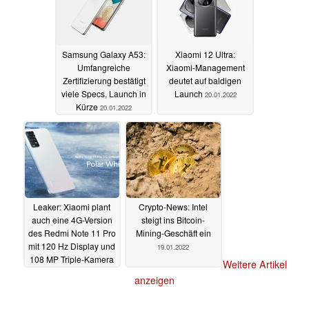
Samsung Galaxy A53:
Xiaomi 12 Ultra:
Umfangreiche
Xiaomi-Management
Zertifizierung bestätigt
deutet auf baldigen
viele Specs, Launch in
Launch
20.01.2022
Kürze
20.01.2022
Leaker: Xiaomi plant
Crypto-News: Intel
auch eine 4G-Version
steigt ins Bitcoin-
des Redmi Note 11 Pro
Mining-Geschäft ein
mit 120 Hz Display und
19.01.2022
108 MP Triple-Kamera
Weitere Artikel
19.01.2022
anzeigen