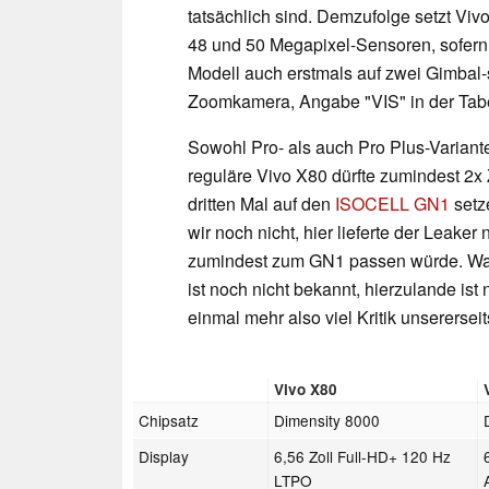
tatsächlich sind. Demzufolge setzt Viv
48 und 50 Megapixel-Sensoren, sofer
Modell auch erstmals auf zwei Gimbal-s
Zoomkamera, Angabe "VIS" in der Tabe
Sowohl Pro- als auch Pro Plus-Variant
reguläre Vivo X80 dürfte zumindest 2
dritten Mal auf den
ISOCELL GN1
setz
wir noch nicht, hier lieferte der Leake
zumindest zum GN1 passen würde. Wann
ist noch nicht bekannt, hierzulande ist
einmal mehr also viel Kritik unserersei
Vivo X80
Chipsatz
Dimensity 8000
Display
6,56 Zoll Full-HD+ 120 Hz
LTPO