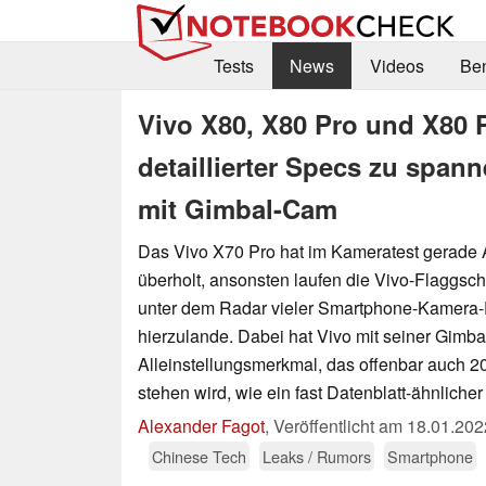
Tests
News
Videos
Be
Vivo X80, X80 Pro und X80 P
detaillierter Specs zu span
mit Gimbal-Cam
Das Vivo X70 Pro hat im Kameratest gerade
überholt, ansonsten laufen die Vivo-Flaggschi
unter dem Radar vieler Smartphone-Kamera-
hierzulande. Dabei hat Vivo mit seiner Gimb
Alleinstellungsmerkmal, das offenbar auch 20
stehen wird, wie ein fast Datenblatt-ähnliche
Alexander Fagot
,
Veröffentlicht am
18.01.202
Chinese Tech
Leaks / Rumors
Smartphone