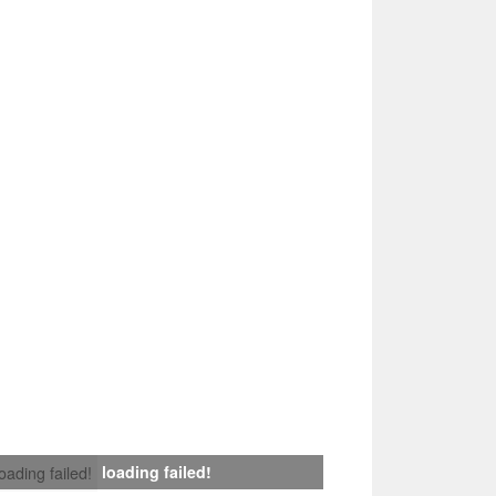
loading failed!
loading failed!