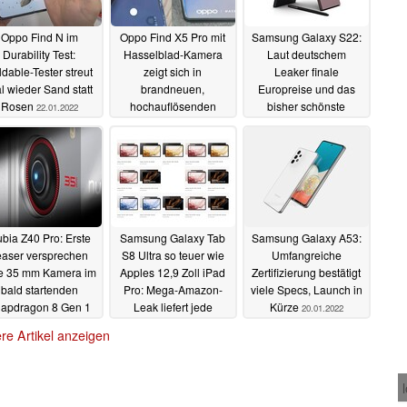
Oppo Find N im
Oppo Find X5 Pro mit
Samsung Galaxy S22:
Durability Test:
Hasselblad-Kamera
Laut deutschem
ldable-Tester streut
zeigt sich in
Leaker finale
l wieder Sand statt
brandneuen,
Europreise und das
Rosen
hochauflösenden
bisher schönste
22.01.2022
Hands-On-Bildern
Rendervideo zum
Galaxy S22 Ultra
22.01.2022
22.01.2022
bia Z40 Pro: Erste
Samsung Galaxy Tab
Samsung Galaxy A53:
easer versprechen
S8 Ultra so teuer wie
Umfangreiche
le 35 mm Kamera im
Apples 12,9 Zoll iPad
Zertifizierung bestätigt
bald startenden
Pro: Mega-Amazon-
viele Specs, Launch in
apdragon 8 Gen 1
Leak liefert jede
Kürze
20.01.2022
laggschiff
Menge Bilder, Specs
21.01.2022
re Artikel anzeigen
und einige Europreise
20.01.2022