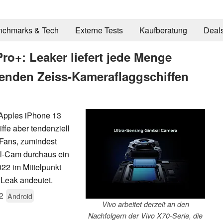
nchmarks & Tech
Externe Tests
Kaufberatung
Deal
ro+: Leaker liefert jede Menge
nenden Zeiss-Kameraflaggschiffen
 Apples iPhone 13
ffe aber tendenziell
Fans, zumindest
al-Cam durchaus ein
22 im Mittelpunkt
r Leak andeutet.
2
Android
Vivo arbeitet derzeit an den
Nachfolgern der Vivo X70-Serie, die