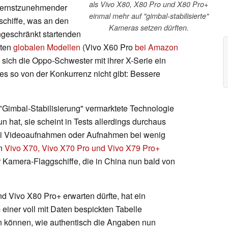
als Vivo X80, X80 Pro und X80 Pro+
n ernstzunehmender
einmal mehr auf "gimbal-stabilisierte"
schiffe, was an den
Kameras setzen dürften.
ingeschränkt startenden
ften
globalen Modellen
(Vivo X60 Pro
bei Amazon
at sich die Oppo-Schwester mit ihrer X-Serie ein
 es so von der Konkurrenz nicht gibt: Bessere
"Gimbal-Stabilisierung" vermarktete Technologie
un hat, sie scheint in Tests allerdings durchaus
ei Videoaufnahmen oder Aufnahmen bei wenig
on
Vivo X70, Vivo X70 Pro und Vivo X79 Pro+
r Kamera-Flaggschiffe, die in China nun bald von
d Vivo X80 Pro+ erwarten dürfte, hat ein
 einer voll mit Daten bespickten Tabelle
ilen können, wie authentisch die Angaben nun