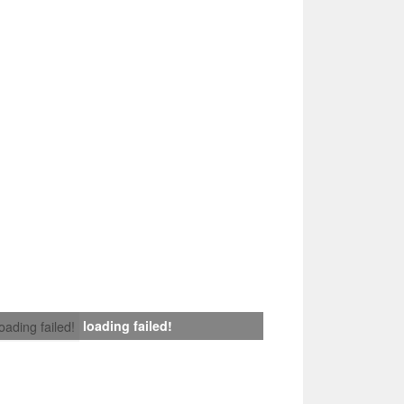
loading failed!
loading failed!