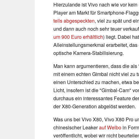
Hierzulande ist Vivo nach wie vor kei
Player am Markt für Smartphone-Flagg
teils abgespeckten
, viel zu spät und e
und dann auch noch sehr teuer verkau
um 900 Euro erhältlich
) liegt. Dabei h
Alleinstellungsmerkmal erarbeitet, das
optische Kamera-Stabilisierung.
Man kann argumentieren, dass die als 
mit einem echten Gimbal nicht viel zu t
einen Unterschied zu machen, etwa b
Licht, insofern ist die "Gimbal-Cam" v
durchaus ein interessantes Feature de
der X80-Generation abgelöst werden.
Was uns bei Vivo X80, Vivo X80 Pro un
chinesischer Leaker
auf Weibo
in Form
veröffentlicht, wobei wir nicht beurte