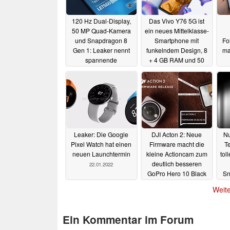
120 Hz Dual-Display,
Das Vivo Y76 5G ist
50 MP Quad-Kamera
ein neues Mittelklasse-
und Snapdragon 8
Smartphone mit
Fo
Gen 1: Leaker nennt
funkelndem Design, 8
ma
spannende
+ 4 GB RAM und 50
Spezifikationen des
MP Triple-Kamera
Vivo X Fold
02.03.2022
23.02.2022
Leaker: Die Google
DJI Acton 2: Neue
Nu
Pixel Watch hat einen
Firmware macht die
T
neuen Launchtermin
kleine Actioncam zum
tol
deutlich besseren
22.01.2022
GoPro Hero 10 Black
Sn
Konkurrenten
F
21.01.2022
Weite
Ein Kommentar im Forum