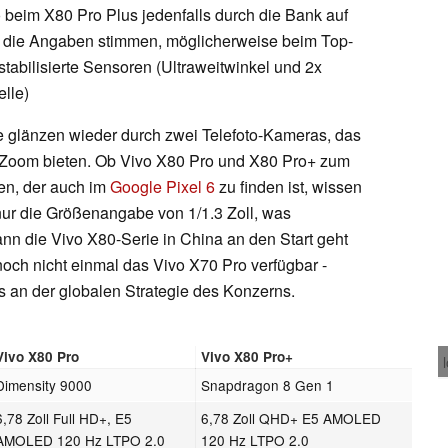
o beim X80 Pro Plus jedenfalls durch die Bank auf
n die Angaben stimmen, möglicherweise beim Top-
tabilisierte Sensoren (Ultraweitwinkel und 2x
lle)
e glänzen wieder durch zwei Telefoto-Kameras, das
x Zoom bieten. Ob Vivo X80 Pro und X80 Pro+ zum
en, der auch im
Google Pixel 6
zu finden ist, wissen
r nur die Größenangabe von 1/1.3 Zoll, was
 die Vivo X80-Serie in China an den Start geht
 noch nicht einmal das Vivo X70 Pro verfügbar -
ts an der globalen Strategie des Konzerns.
Vivo X80 Pro
Vivo X80 Pro+
Dimensity 9000
Snapdragon 8 Gen 1
6,78 Zoll Full HD+, E5
6,78 Zoll QHD+ E5 AMOLED
AMOLED 120 Hz LTPO 2.0
120 Hz LTPO 2.0