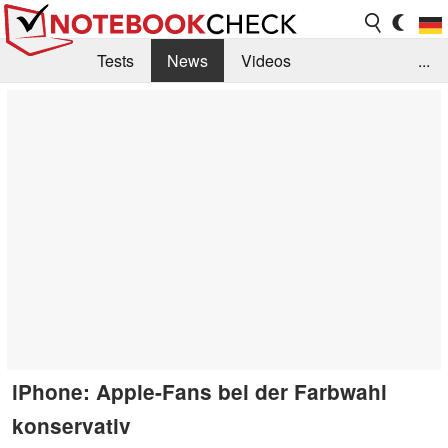
Tests
News
Videos
...
Benchmarks & Tech
Externe Tests
Kaufberatung
Deals
Suche
Jobs
Forum
iPhone: Apple-Fans bei der Farbwahl
konservativ