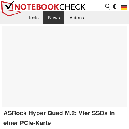
Tests
News
Videos
...
Benchmarks & Tech
Externe Tests
Kaufberatung
Deals
Suche
Jobs
Forum
ASRock Hyper Quad M.2: Vier SSDs in
einer PCIe-Karte