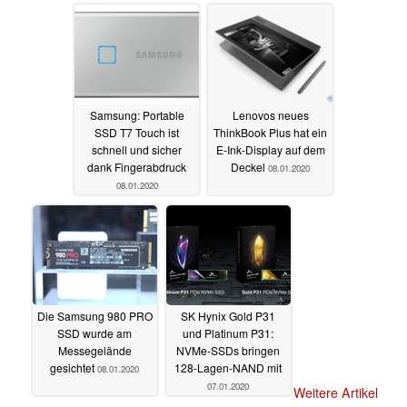
Samsung: Portable
Lenovos neues
SSD T7 Touch ist
ThinkBook Plus hat ein
schnell und sicher
E-Ink-Display auf dem
dank Fingerabdruck
Deckel
08.01.2020
08.01.2020
Die Samsung 980 PRO
SK Hynix Gold P31
SSD wurde am
und Platinum P31:
Messegelände
NVMe-SSDs bringen
gesichtet
128-Lagen-NAND mit
08.01.2020
07.01.2020
Weitere Artikel