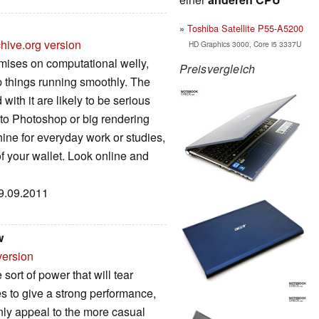
Toshiba Satellite P55-A5200
hive.org version
HD Graphics 3000, Core i5 3337U
omises on computational welly,
Preisvergleich
 things running smoothly. The
th it are likely to be serious
d to Photoshop or big rendering
ine for everyday work or studies,
t of your wallet. Look online and
29.09.2011
w
version
ort of power that will tear
es to give a strong performance,
inly appeal to the more casual