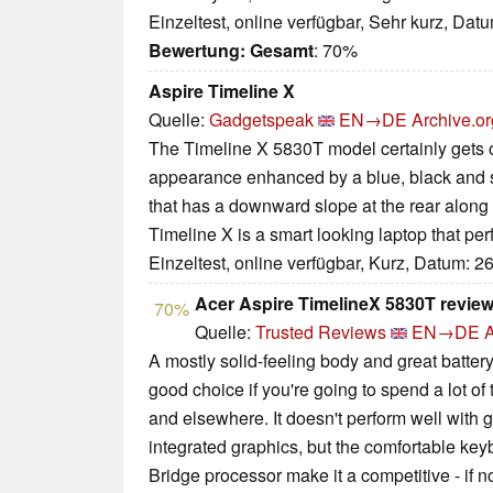
Einzeltest, online verfügbar, Sehr kurz, Dat
Bewertung:
Gesamt
: 70%
Aspire Timeline X
Quelle:
Gadgetspeak
EN→DE
Archive.or
The Timeline X 5830T model certainly gets off
appearance enhanced by a blue, black and s
that has a downward slope at the rear along 
Timeline X is a smart looking laptop that pe
Einzeltest, online verfügbar, Kurz, Datum: 2
Acer Aspire TimelineX 5830T revie
70%
Quelle:
Trusted Reviews
EN→DE
A
A mostly solid-feeling body and great battery
good choice if you're going to spend a lot o
and elsewhere. It doesn't perform well with 
integrated graphics, but the comfortable ke
Bridge processor make it a competitive - if not