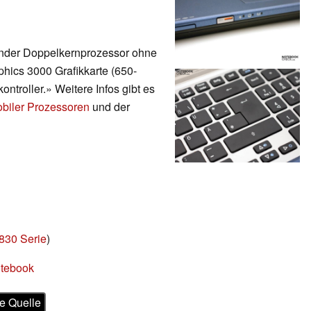
render Doppelkernprozessor ohne
phics 3000 Grafikkarte (650-
troller.» Weitere Infos gibt es
obiler Prozessoren
und der
830 Serie
)
otebook
e Quelle