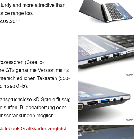
sturdy and more attractive than
price range too.
22.09.2011
rozessoren (Core ix-
rkere GT2 genannte Version mit 12
nterschiedlichen Taktraten (350-
00-1350MHz).
 anspruchslose 3D Spiele flüssig
t surfen, Bildbearbeitung oder
Einschränkungen möglich.
Notebook-Grafikkartenvergleich