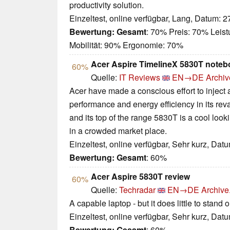
productivity solution.
Einzeltest, online verfügbar, Lang, Datum: 
Bewertung:
Gesamt
: 70% Preis: 70% Leis
Mobilität: 90% Ergonomie: 70%
Acer Aspire TimelineX 5830T noteb
60%
Quelle:
IT Reviews
EN→DE
Archiv
Acer have made a conscious effort to inject a
performance and energy efficiency in its re
and its top of the range 5830T is a cool look
in a crowded market place.
Einzeltest, online verfügbar, Sehr kurz, Dat
Bewertung:
Gesamt
: 60%
Acer Aspire 5830T review
60%
Quelle:
Techradar
EN→DE
Archive
A capable laptop - but it does little to stand o
Einzeltest, online verfügbar, Sehr kurz, Dat
Bewertung:
Gesamt
: 60%