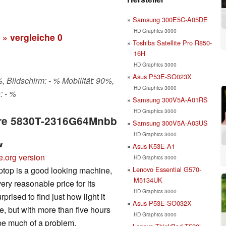
Samsung 300E5C-A05DE
HD Graphics 3000
» vergleiche
0
Toshiba Satellite Pro R850-
16H
HD Graphics 3000
Asus P53E-SO023X
 Bildschirm: - % Mobilität: 90%,
HD Graphics 3000
: - %
Samsung 300V5A-A01RS
HD Graphics 3000
pire 5830T-2316G64Mnbb
Samsung 300V5A-A03US
HD Graphics 3000
w
Asus K53E-A1
e.org version
HD Graphics 3000
Lenovo Essential G570-
aptop is a good looking machine,
M5134UK
ery reasonable price for its
HD Graphics 3000
prised to find just how light it
Asus P53E-SO032X
e, but with more than five hours
HD Graphics 3000
d be much of a problem.