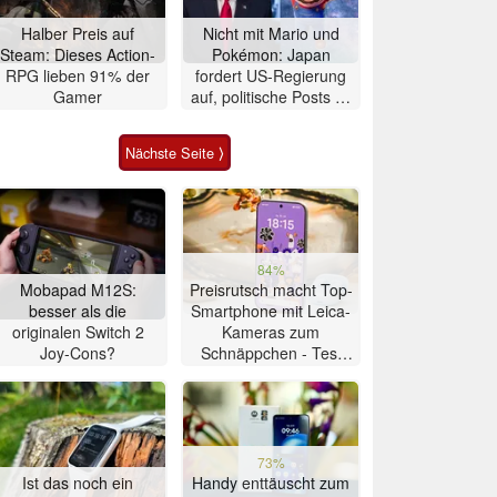
Halber Preis auf
Nicht mit Mario und
Steam: Dieses Action-
Pokémon: Japan
RPG lieben 91% der
fordert US-Regierung
Gamer
auf, politische Posts zu
stoppen
Nächste Seite ⟩
84%
Mobapad M12S:
Preisrutsch macht Top-
besser als die
Smartphone mit Leica-
originalen Switch 2
Kameras zum
Joy-Cons?
Schnäppchen - Test
Xiaomi 17T
73%
Ist das noch ein
Handy enttäuscht zum