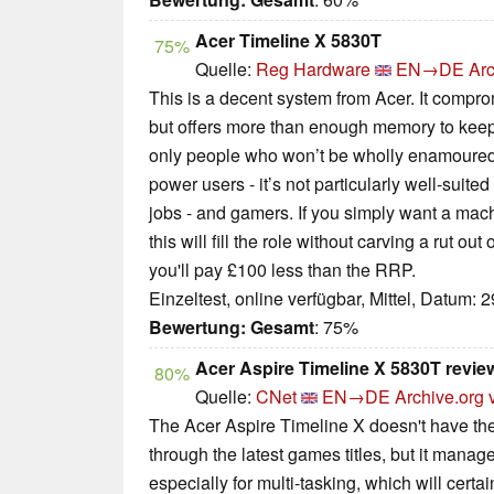
Acer Timeline X 5830T
75%
Quelle:
Reg Hardware
EN→DE
Arc
This is a decent system from Acer. It compr
but offers more than enough memory to keep
only people who won’t be wholly enamoured wi
power users - it’s not particularly well-suite
jobs - and gamers. If you simply want a mach
this will fill the role without carving a rut ou
you'll pay £100 less than the RRP.
Einzeltest, online verfügbar, Mittel, Datum: 
Bewertung:
Gesamt
: 75%
Acer Aspire Timeline X 5830T revie
80%
Quelle:
CNet
EN→DE
Archive.org 
The Acer Aspire Timeline X doesn't have the s
through the latest games titles, but it manag
especially for multi-tasking, which will certa