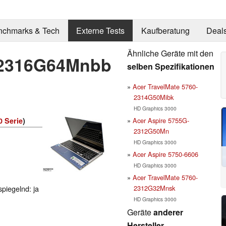
nchmarks & Tech
Externe Tests
Kaufberatung
Deal
Ähnliche Geräte mit den
T-2316G64Mnbb
selben Spezifikationen
Acer TravelMate 5760-
2314G50Mibk
HD Graphics 3000
Acer Aspire 5755G-
0 Serie
)
2312G50Mn
HD Graphics 3000
Acer Aspire 5750-6606
HD Graphics 3000
Acer TravelMate 5760-
2312G32Mnsk
spiegelnd: ja
HD Graphics 3000
Geräte
anderer
Hersteller