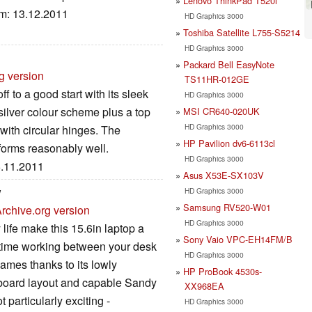
Lenovo ThinkPad T520i
um: 13.12.2011
HD Graphics 3000
Toshiba Satellite L755-S5214
HD Graphics 3000
Packard Bell EasyNote
g version
TS11HR-012GE
 to a good start with its sleek
HD Graphics 3000
ilver colour scheme plus a top
MSI CR640-020UK
HD Graphics 3000
with circular hinges. The
HP Pavilion dv6-6113cl
rforms reasonably well.
HD Graphics 3000
6.11.2011
Asus X53E-SX103V
w
HD Graphics 3000
Samsung RV520-W01
rchive.org version
HD Graphics 3000
 life make this 15.6in laptop a
Sony Vaio VPC-EH14FM/B
f time working between your desk
HD Graphics 3000
games thanks to its lowly
HP ProBook 4530s-
yboard layout and capable Sandy
XX968EA
 particularly exciting -
HD Graphics 3000