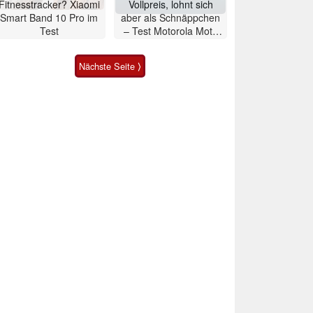
Fitnesstracker? Xiaomi
Vollpreis, lohnt sich
Smart Band 10 Pro im
aber als Schnäppchen
Test
– Test Motorola Moto
G47 Smartphone
Nächste Seite ⟩