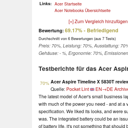
Links
Acer Startseite
Acer Notebooks Übersichtseite
[+] Zum Vergleich hinzufügen
69.17%
- Befriedigend
Bewertung:
Durchschnitt von
6
Bewertungen (aus
7
Tests)
Preis: 70%, Leistung: 70%, Ausstattung: 70%,
Gehäuse: - %, Ergonomie: 70%, Emissionen
Testberichte für das Acer As
Acer Aspire Timeline X 5830T revie
70%
Quelle:
Pocket Lint
EN→DE
Archiv
The latest model of Acer's small business l
with much of the power you need - and at a v
specification. We liked its looks, and were sur
was. The integrated battery could be an issu
of battery life, it's not something that shoul