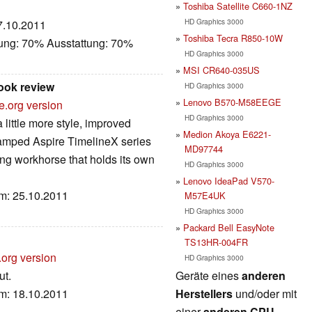
Toshiba Satellite C660-1NZ
HD Graphics 3000
27.10.2011
Toshiba Tecra R850-10W
tung: 70% Ausstattung: 70%
HD Graphics 3000
MSI CR640-035US
ook review
HD Graphics 3000
Lenovo B570-M58EEGE
e.org version
HD Graphics 3000
 little more style, improved
Medion Akoya E6221-
vamped Aspire TimelineX series
MD97744
ing workhorse that holds its own
HD Graphics 3000
Lenovo IdeaPad V570-
um: 25.10.2011
M57E4UK
HD Graphics 3000
Packard Bell EasyNote
TS13HR-004FR
.org version
HD Graphics 3000
Geräte eines
anderen
ut.
Herstellers
und/oder mit
um: 18.10.2011
einer
anderen CPU