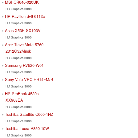
MSI CR640-020UK
HD Graphics 3000
HP Pavilion dv6-6113cl
HD Graphics 3000
Asus X53E-SX103V
HD Graphics 3000
Acer TravelMate 5760-
2312G32Mnsk
HD Graphics 3000
Samsung RV520-W01
HD Graphics 3000
Sony Vaio VPC-EH14FM/B
HD Graphics 3000
HP ProBook 4530s-
XX968EA
HD Graphics 3000
Toshiba Satellite C660-1NZ
HD Graphics 3000
Toshiba Tecra R850-10W
HD Graphics 3000