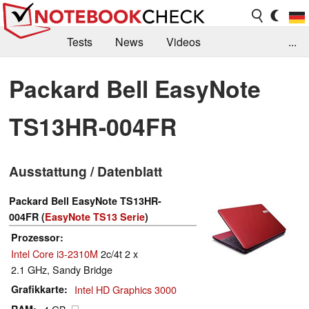
Tests
News
Videos
...
Benchmarks & Tech
Externe Tests
Packard Bell EasyNote
Kaufberatung
Deals
Suche
Jobs
TS13HR-004FR
Forum
Ausstattung / Datenblatt
Packard Bell EasyNote TS13HR-
004FR (
EasyNote TS13 Serie
)
Prozessor
Intel Core i3-2310M
2c/4t 2 x
2.1 GHz, Sandy Bridge
Grafikkarte
Intel HD Graphics 3000