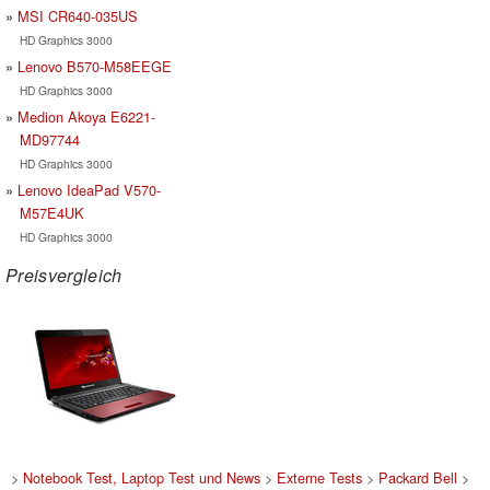
MSI CR640-035US
HD Graphics 3000
Lenovo B570-M58EEGE
HD Graphics 3000
Medion Akoya E6221-
MD97744
HD Graphics 3000
Lenovo IdeaPad V570-
M57E4UK
HD Graphics 3000
Preisvergleich
>
Notebook Test, Laptop Test und News
>
Externe Tests
>
Packard Bell
>