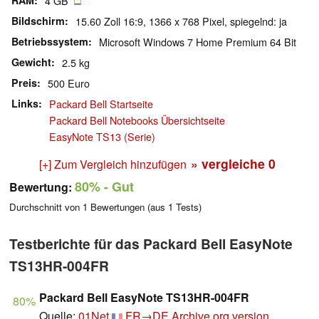
RAM
4 GB
Bildschirm
15.60 Zoll 16:9, 1366 x 768 Pixel, spiegelnd: ja
Betriebssystem
Microsoft Windows 7 Home Premium 64 Bit
Gewicht
2.5 kg
Preis
500 Euro
Links
Packard Bell Startseite
Packard Bell Notebooks Übersichtseite
EasyNote TS13 (Serie)
» vergleiche
0
[+] Zum Vergleich hinzufügen
80%
- Gut
Bewertung:
Durchschnitt von
1
Bewertungen (aus
1
Tests)
Testberichte für das Packard Bell EasyNote
TS13HR-004FR
Packard Bell EasyNote TS13HR-004FR
80%
Quelle:
01Net
FR→DE
Archive.org version