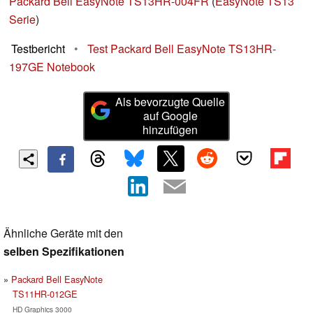
Packard Bell EasyNote TS13HR-004FR
(
EasyNote TS13
Serie
)
Testbericht
•
Test Packard Bell EasyNote TS13HR-
197GE Notebook
Als bevorzugte Quelle
auf Google
hinzufügen
Ähnliche Geräte mit den
selben Spezifikationen
Packard Bell EasyNote
TS11HR-012GE
HD Graphics 3000