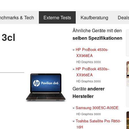
nchmarks & Tech
Externe Tests
Kaufberatung
Deal
Ähnliche Geräte mit den
13cl
selben Spezifikationen
HP ProBook 4530s-
XX968EA
HD Graphics 3000
HP ProBook 4530s–
XX956EA
HD Graphics 3000
Geräte
anderer
Hersteller
Samsung 300E5C-A05DE
HD Graphics 3000
Toshiba Satellite Pro R850-
16H