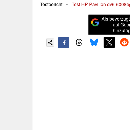
Testbericht
•
Test HP Pavilion dv6-6008
Als bevorzugt
auf Goo
hinzufü