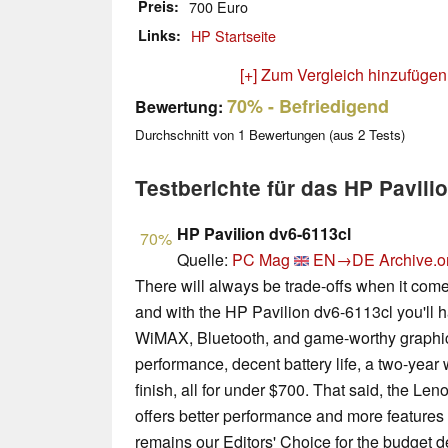
Preis
700 Euro
Links
HP Startseite
[+] Zum Vergleich hinzufügen
70%
- Befriedigend
Bewertung:
Durchschnitt von
1
Bewertungen (aus
2
Tests)
Testberichte für das HP Pavili
HP Pavilion dv6-6113cl
70%
Quelle:
PC Mag
EN→DE
Archive.o
There will always be trade-offs when it com
and with the HP Pavilion dv6-6113cl you'll ha
WiMAX, Bluetooth, and game-worthy graphics
performance, decent battery life, a two-year 
finish, all for under $700. That said, the
offers better performance and more features 
remains our Editors' Choice for the budget 