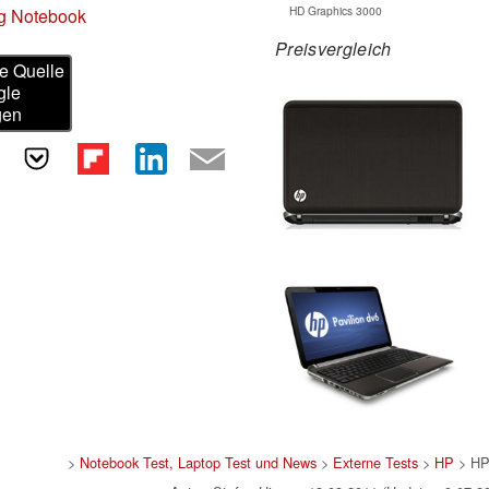
HD Graphics 3000
eg Notebook
Preisvergleich
e Quelle
gle
gen
>
Notebook Test, Laptop Test und News
>
Externe Tests
>
HP
> HP 