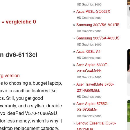
HD Graphics 3000
Asus P53E-SO023X
HD Graphics 3000
» vergleiche
0
Samsung 300V5A-A01RS
HD Graphics 3000
Samsung 300V5A-A03US
HD Graphics 3000
Asus K53E-A1
on dv6-6113cl
HD Graphics 3000
Acer Aspire 5830T-
2316G64Mnbb
rg version
HD Graphics 3000
es to choosing a budget laptop,
Acer TravelMate 5760-
ve to sacrifice features like
2314G50Mibk
HD Graphics 3000
. Still, you get good
Acer Aspire 5755G-
warranty, and a stylish, durable
2312G50Mn
 Lenovo IdeaPad V570-1066A9U
HD Graphics 3000
for less money, which is why it
Lenovo Essential G570-
desktop replacement category.
M5134UK