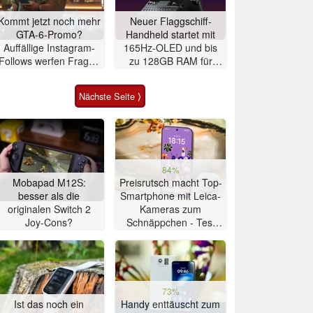
Kommt jetzt noch mehr
Neuer Flaggschiff-
GTA-6-Promo?
Handheld startet mit
Auffällige Instagram-
165Hz-OLED und bis
Follows werfen Fragen
zu 128GB RAM für
auf
sehr viel Geld
Nächste Seite ⟩
84%
Mobapad M12S:
Preisrutsch macht Top-
besser als die
Smartphone mit Leica-
originalen Switch 2
Kameras zum
Joy-Cons?
Schnäppchen - Test
Xiaomi 17T
73%
Ist das noch ein
Handy enttäuscht zum