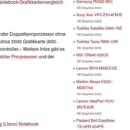
Samsung RV520-W01
Notebook-Grafikkartenvergleich
HD Graphics 3000
Sony Vaio VPC-EH14FM/B
HD Graphics 3000
Toshiba Satellite C660-1NZ
render Doppelkernprozessor ohne
HD Graphics 3000
phics 3000 Grafikkarte (650-
Toshiba Tecra R850-10W
HD Graphics 3000
troller.» Weitere Infos gibt es
MSI CR640-035US
obiler Prozessoren
und der
HD Graphics 3000
Lenovo B570-M58EEGE
HD Graphics 3000
Medion Akoya E6221-
MD97744
HD Graphics 3000
Lenovo IdeaPad V570-
M57E4UK
HD Graphics 3000
Packard Bell EasyNote
g (Llano) Notebook
TS13HR-004FR