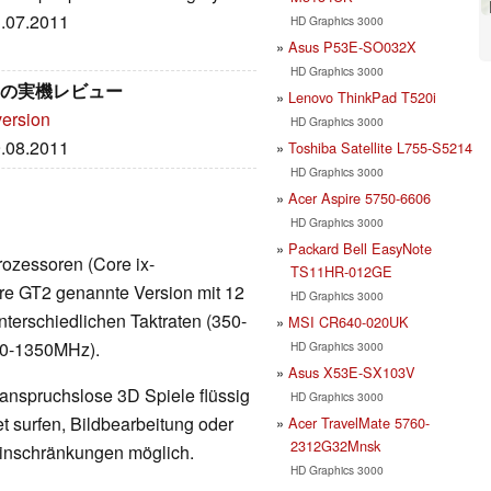
3.07.2011
HD Graphics 3000
Asus P53E-SO032X
HD Graphics 3000
モデル の実機レビュー
Lenovo ThinkPad T520i
version
HD Graphics 3000
9.08.2011
Toshiba Satellite L755-S5214
HD Graphics 3000
Acer Aspire 5750-6606
HD Graphics 3000
Packard Bell EasyNote
rozessoren (Core ix-
TS11HR-012GE
rkere GT2 genannte Version mit 12
HD Graphics 3000
nterschiedlichen Taktraten (350-
MSI CR640-020UK
00-1350MHz).
HD Graphics 3000
Asus X53E-SX103V
 anspruchslose 3D Spiele flüssig
HD Graphics 3000
t surfen, Bildbearbeitung oder
Acer TravelMate 5760-
2312G32Mnsk
Einschränkungen möglich.
HD Graphics 3000