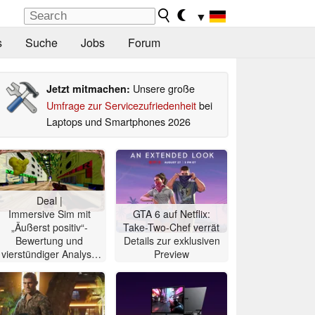
▼
s
Suche
Jobs
Forum
Unsere große
Jetzt mitmachen:
Umfrage zur Servicezufriedenheit
bei
Laptops und Smartphones 2026
Deal |
Immersive Sim mit
GTA 6 auf Netflix:
„Äußerst positiv“-
Take-Two-Chef verrät
Bewertung und
Details zur exklusiven
vierstündiger Analyse
Preview
90% günstiger