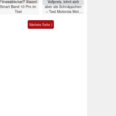
Fitnesstracker? Xiaomi
Vollpreis, lohnt sich
Smart Band 10 Pro im
aber als Schnäppchen
Test
– Test Motorola Moto
G47 Smartphone
Nächste Seite ⟩