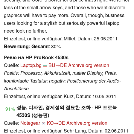
fans of the small arrow keys, and those who want discrete
graphics will have to pay more. Overall, though, business
users looking for a stylish but seriously powerful laptop
need look no further.
Einzeltest, online verfügbar, Mittel, Datum: 25.05.2011
Bewertung:
Gesamt
: 80%
Ревю на HP ProBook 4530s
Quelle:
Laptop.bg
BU→DE
Archive.org version
Positiv: Prozessor, Akkulaufzeit, matter Display, Preis,
komfortable Tastatur; negativ: Positionierung der Audio-
Anschlüsse
Einzeltest, online verfügbar, Kurz, Datum: 10.05.2011
성능, 디자인, 경제성의 절묘한 조화 - HP 프로북
91%
4530S (성능편)
Quelle:
Notegear
KO→DE
Archive.org version
Einzeltest, online verfügbar, Sehr Lang, Datum: 02.06.2011