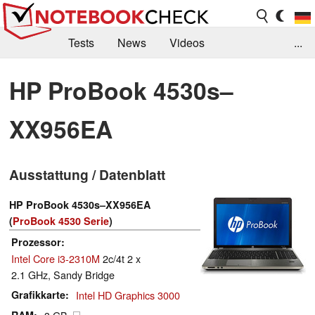
Tests
News
Videos
...
Benchmarks & Tech
Externe Tests
HP ProBook 4530s–
Kaufberatung
Deals
Suche
Jobs
XX956EA
Forum
Ausstattung / Datenblatt
HP ProBook 4530s–XX956EA
(
ProBook 4530 Serie
)
Prozessor
Intel Core i3-2310M
2c/4t 2 x
2.1 GHz, Sandy Bridge
Grafikkarte
Intel HD Graphics 3000