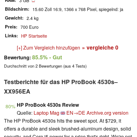
RAM
3 GB
Bildschirm
15.60 Zoll 16:9, 1366 x 768 Pixel, spiegelnd: ja
Gewicht
2.4 kg
Preis
700 Euro
Links
HP Startseite
» vergleiche
0
[+] Zum Vergleich hinzufügen
85.5%
- Gut
Bewertung:
Durchschnitt von
2
Bewertungen (aus
4
Tests)
Testberichte für das HP ProBook 4530s–
XX956EA
HP ProBook 4530s Review
80%
Quelle:
Laptop Mag
EN→DE
Archive.org version
The HP ProBook 4530s hits the sweet spot. At $729, it
offers a durable and sleek brushed-aluminum design, solid
security, and Core i5 power for a price that's right. We're not