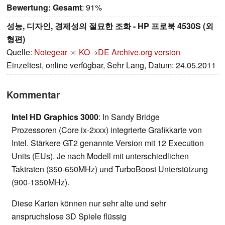
Bewertung:
Gesamt
: 91%
성능, 디자인, 경제성의 절묘한 조화 - HP 프로북 4530S (외
형편)
Quelle:
Notegear
KO→DE
Archive.org version
Einzeltest, online verfügbar, Sehr Lang, Datum: 24.05.2011
Kommentar
Intel HD Graphics 3000
: In Sandy Bridge
Prozessoren (Core ix-2xxx) integrierte Grafikkarte von
Intel. Stärkere GT2 genannte Version mit 12 Execution
Units (EUs). Je nach Modell mit unterschiedlichen
Taktraten (350-650MHz) und TurboBoost Unterstützung
(900-1350MHz).
Diese Karten können nur sehr alte und sehr
anspruchslose 3D Spiele flüssig