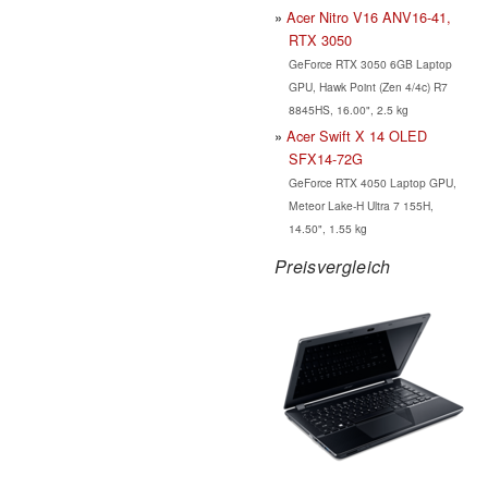
Acer Nitro V16 ANV16-41,
RTX 3050
GeForce RTX 3050 6GB Laptop
GPU, Hawk Point (Zen 4/4c) R7
8845HS, 16.00", 2.5 kg
Acer Swift X 14 OLED
SFX14-72G
GeForce RTX 4050 Laptop GPU,
Meteor Lake-H Ultra 7 155H,
14.50", 1.55 kg
Preisvergleich