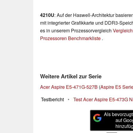
4210U
: Auf der Haswell-Architektur basie
mit integrierter Grafikkarte und DDR3-Speich
es in unserem Prozessorvergleich
Vergleich
Prozessoren Benchmarkliste
.
Weitere Artikel zur Serie
Acer Aspire E5-471G-527B
(
Aspire E5 Seri
Testbericht
•
Test Acer Aspire E5-473G 
Als bevorzugt
auf Goo
hinzufü