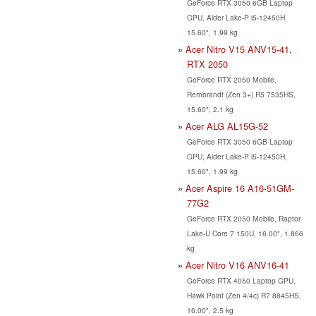
GeForce RTX 3050 6GB Laptop
GPU, Alder Lake-P i5-12450H,
15.60", 1.99 kg
Acer Nitro V15 ANV15-41,
RTX 2050
GeForce RTX 2050 Mobile,
Rembrandt (Zen 3+) R5 7535HS,
15.60", 2.1 kg
Acer ALG AL15G-52
GeForce RTX 3050 6GB Laptop
GPU, Alder Lake-P i5-12450H,
15.60", 1.99 kg
Acer Aspire 16 A16-51GM-
77G2
GeForce RTX 2050 Mobile, Raptor
Lake-U Core 7 150U, 16.00", 1.866
kg
Acer Nitro V16 ANV16-41
GeForce RTX 4050 Laptop GPU,
Hawk Point (Zen 4/4c) R7 8845HS,
16.00", 2.5 kg