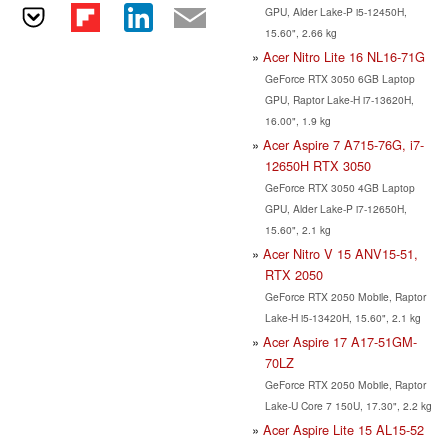
GPU, Alder Lake-P i5-12450H,
15.60", 2.66 kg
Acer Nitro Lite 16 NL16-71G
GeForce RTX 3050 6GB Laptop
GPU, Raptor Lake-H i7-13620H,
16.00", 1.9 kg
Acer Aspire 7 A715-76G, i7-
12650H RTX 3050
GeForce RTX 3050 4GB Laptop
GPU, Alder Lake-P i7-12650H,
15.60", 2.1 kg
Acer Nitro V 15 ANV15-51,
RTX 2050
GeForce RTX 2050 Mobile, Raptor
Lake-H i5-13420H, 15.60", 2.1 kg
Acer Aspire 17 A17-51GM-
70LZ
GeForce RTX 2050 Mobile, Raptor
Lake-U Core 7 150U, 17.30", 2.2 kg
Acer Aspire Lite 15 AL15-52