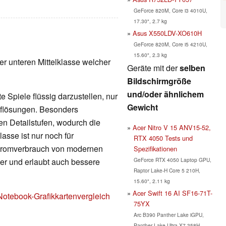
GeForce 820M, Core i3 4010U,
17.30", 2.7 kg
Asus X550LDV-XO610H
GeForce 820M, Core i5 4210U,
15.60", 2.3 kg
er unteren Mittelklasse welcher
Geräte mit der
selben
Bildschirmgröße
und/oder ähnlichem
 Spiele flüssig darzustellen, nur
Gewicht
Auflösungen. Besonders
en Detailstufen, wodurch die
Acer Nitro V 15 ANV15-52,
lasse ist nur noch für
RTX 4050 Tests und
Stromverbrauch von modernen
Spezifikationen
GeForce RTX 4050 Laptop GPU,
nger und erlaubt auch bessere
Raptor Lake-H Core 5 210H,
15.60", 2.11 kg
Acer Swift 16 AI SF16-71T-
Notebook-Grafikkartenvergleich
75YX
Arc B390 Panther Lake iGPU,
Panther Lake Ultra X7 358H,