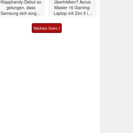
Klapphandy-Debut so
übertrieben? Aorus
gelungen, dass
Master 16 Gaming-
Samsung sich sorgen
Laptop mit Zen 5 im
muss? – Razr Fold
Test
Smartphone im Test
Nächste Seite ⟩