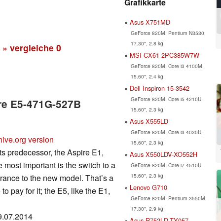
Grafikkarte
Asus X751MD
GeForce 820M, Pentium N3530,
17.30", 2.8 kg
» vergleiche
0
MSI CX61-2PC385W7W
GeForce 820M, Core i3 4100M,
15.60", 2.4 kg
Dell Inspiron 15-3542
GeForce 820M, Core i5 4210U,
ire E5-471G-527B
15.60", 2.3 kg
Asus X555LD
GeForce 820M, Core i3 4030U,
hive.org version
15.60", 2.3 kg
its predecessor, the Aspire E1,
Asus X550LDV-XO552H
e most important is the switch to a
GeForce 820M, Core i7 4510U,
15.60", 2.3 kg
urance to the new model. That’s a
Lenovo G710
 pay for it; the E5, like the E1,
GeForce 820M, Pentium 3550M,
17.30", 2.9 kg
19.07.2014
Asus R752LD-TY057