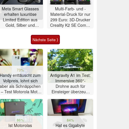
Meta Smart Glasses
Multi-Farb- und -
erhalten luxuriöse
Material-Druck für nur
Limited Edition aus
299 Euro: 3D-Drucker
Gold, Silber und
Creality K2 SE Combo
Alligator-Leder
zum
Schnäppchenpreis
Nächste Seite ⟩
73%
Handy enttäuscht zum
Antigravity A1 im Test:
Vollpreis, lohnt sich
Immersive 360°-
aber als Schnäppchen
Drohne auch für
– Test Motorola Moto
Einsteiger überzeugt
G47 Smartphone
mit Einschränkungen
86%
84%
Ist Motorolas
Hat es Gigabyte