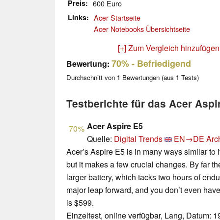
Preis
600 Euro
Links
Acer Startseite
Acer Notebooks Übersichtseite
[+] Zum Vergleich hinzufügen
70%
- Befriedigend
Bewertung:
Durchschnitt von
1
Bewertungen (aus
1
Tests)
Testberichte für das Acer Asp
Acer Aspire E5
70%
Quelle:
Digital Trends
EN→DE
Arc
Acer’s Aspire E5 is in many ways similar to 
but it makes a few crucial changes. By far th
larger battery, which tacks two hours of end
major leap forward, and you don’t even have to
is $599.
Einzeltest, online verfügbar, Lang, Datum: 