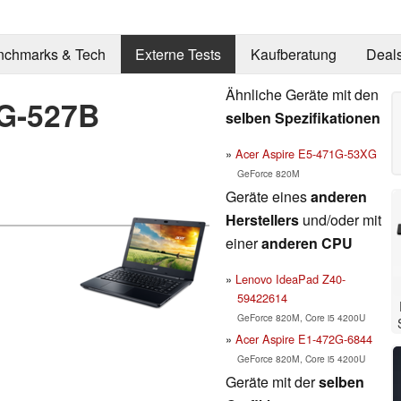
nchmarks & Tech
Externe Tests
Kaufberatung
Deal
Ähnliche Geräte mit den
1G-527B
selben Spezifikationen
Acer Aspire E5-471G-53XG
GeForce 820M
Geräte eines
anderen
Herstellers
und/oder mit
einer
anderen CPU
Lenovo IdeaPad Z40-
59422614
GeForce 820M, Core i5 4200U
Acer Aspire E1-472G-6844
GeForce 820M, Core i5 4200U
Geräte mit der
selben