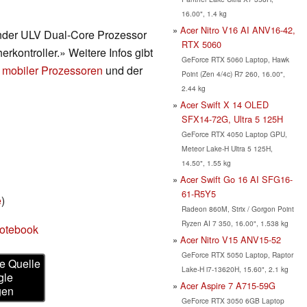
16.00", 1.4 kg
Acer Nitro V16 AI ANV16-42,
render ULV Dual-Core Prozessor
RTX 5060
erkontroller.» Weitere Infos gibt
GeForce RTX 5060 Laptop, Hawk
 mobiler Prozessoren
und der
Point (Zen 4/4c) R7 260, 16.00",
2.44 kg
Acer Swift X 14 OLED
SFX14-72G, Ultra 5 125H
GeForce RTX 4050 Laptop GPU,
Meteor Lake-H Ultra 5 125H,
14.50", 1.55 kg
Acer Swift Go 16 AI SFG16-
61-R5Y5
e
)
Radeon 860M, Strix / Gorgon Point
Ryzen AI 7 350, 16.00", 1.538 kg
Notebook
Acer Nitro V15 ANV15-52
GeForce RTX 5050 Laptop, Raptor
e Quelle
Lake-H i7-13620H, 15.60", 2.1 kg
gle
Acer Aspire 7 A715-59G
gen
GeForce RTX 3050 6GB Laptop