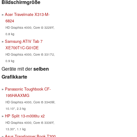
Bildschirmgröße
Acer Travelmate X313-M-
6824
HD Graphics 4000, Core i3 3229Y,
0.8 kg
Samsung ATIV Tab 7
XE700T1C-G01DE
HD Graphics 4000, Core i5 3317U,
0.9 kg
Geräte mit der
selben
Grafikkarte
Panasonic Toughbook CF-
195HAAXMG
HD Graphics 4000, Core i5 3340M,
10.10", 2.3 kg
HP Split 13-m006tu x2
HD Graphics 4000, Core i5 3339Y,
13.30", 1.1 kg
Asus Transformer Book T300