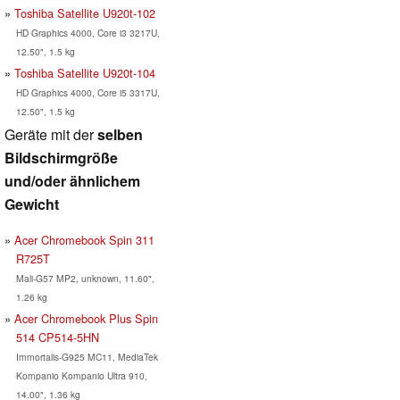
Toshiba Satellite U920t-102
HD Graphics 4000, Core i3 3217U,
12.50", 1.5 kg
Toshiba Satellite U920t-104
HD Graphics 4000, Core i5 3317U,
12.50", 1.5 kg
Geräte mit der
selben
Bildschirmgröße
und/oder ähnlichem
Gewicht
Acer Chromebook Spin 311
R725T
Mali-G57 MP2, unknown, 11.60",
1.26 kg
Acer Chromebook Plus Spin
514 CP514-5HN
Immortalis-G925 MC11, MediaTek
Kompanio Kompanio Ultra 910,
14.00", 1.36 kg