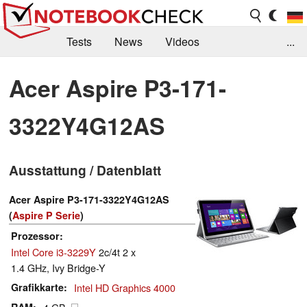
Tests
News
Videos
...
Benchmarks & Tech
Externe Tests
Acer Aspire P3-171-
Kaufberatung
Deals
Suche
Jobs
3322Y4G12AS
Forum
Ausstattung / Datenblatt
Acer Aspire P3-171-3322Y4G12AS
(
Aspire P Serie
)
Prozessor
Intel Core i3-3229Y
2c/4t 2 x
1.4 GHz, Ivy Bridge-Y
Grafikkarte
Intel HD Graphics 4000