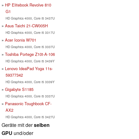
HP Elitebook Revolve 810
G1
HD Graphics 4000, Core i5 3437U
Asus Taichi 21-CW005H
HD Graphics 4000, Core i5 3317U
Acer Iconia W701
HD Graphics 4000, Core i5 3337U
Toshiba Portege Z10t-A-106
HD Graphics 4000, Core i5 3439Y
Lenovo IdeaPad Yoga 11s-
59377342
HD Graphics 4000, Core i5 3339Y
Gigabyte S1185
HD Graphics 4000, Core i5 3337U
Panasonic Toughbook CF-
AX2
HD Graphics 4000, Core i5 3427U
Geräte mit der
selben
GPU
und/oder