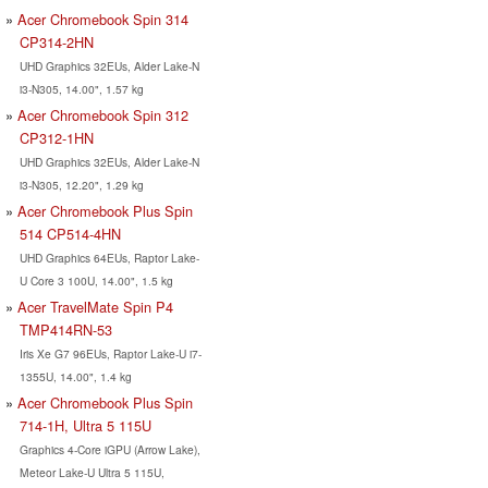
Acer Chromebook Spin 314
CP314-2HN
UHD Graphics 32EUs, Alder Lake-N
i3-N305, 14.00", 1.57 kg
Acer Chromebook Spin 312
CP312-1HN
UHD Graphics 32EUs, Alder Lake-N
i3-N305, 12.20", 1.29 kg
Acer Chromebook Plus Spin
514 CP514-4HN
UHD Graphics 64EUs, Raptor Lake-
U Core 3 100U, 14.00", 1.5 kg
Acer TravelMate Spin P4
TMP414RN-53
Iris Xe G7 96EUs, Raptor Lake-U i7-
1355U, 14.00", 1.4 kg
Acer Chromebook Plus Spin
714-1H, Ultra 5 115U
Graphics 4-Core iGPU (Arrow Lake),
Meteor Lake-U Ultra 5 115U,