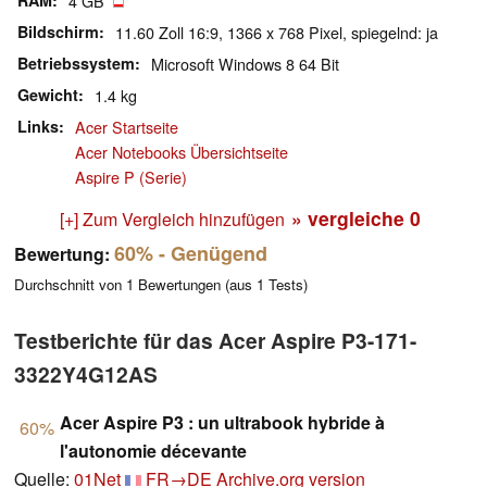
RAM
4 GB
Bildschirm
11.60 Zoll 16:9, 1366 x 768 Pixel, spiegelnd: ja
Betriebssystem
Microsoft Windows 8 64 Bit
Gewicht
1.4 kg
Links
Acer Startseite
Acer Notebooks Übersichtseite
Aspire P (Serie)
» vergleiche
0
[+] Zum Vergleich hinzufügen
60%
- Genügend
Bewertung:
Durchschnitt von
1
Bewertungen (aus
1
Tests)
Testberichte für das Acer Aspire P3-171-
3322Y4G12AS
Acer Aspire P3 : un ultrabook hybride à
60%
l'autonomie décevante
Quelle:
01Net
FR→DE
Archive.org version