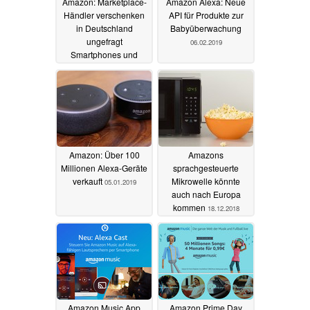
Amazon: Marketplace-
Amazon Alexa: Neue
Händler verschenken
API für Produkte zur
in Deutschland
Babyüberwachung
ungefragt
06.02.2019
Smartphones und
Sexspielzeug
11.02.2019
Amazon: Über 100
Amazons
Millionen Alexa-Geräte
sprachgesteuerte
verkauft
Mikrowelle könnte
05.01.2019
auch nach Europa
kommen
18.12.2018
Amazon Music App
Amazon Prime Day