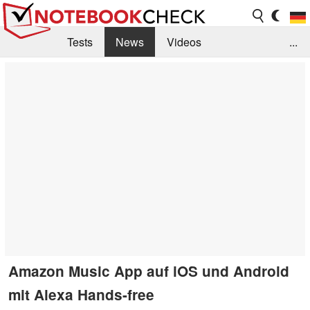
Tests
News
Videos
...
Benchmarks & Tech
Externe Tests
Kaufberatung
Deals
Suche
Jobs
Forum
Amazon Music App auf iOS und Android
mit Alexa Hands-free