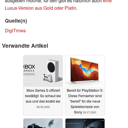
ausgeben möchte, für den gibt es natürlich auch
eine
Luxus-Version aus Gold oder Platin
.
Quelle(n)
DigiTimes
Verwandte Artikel
Xbox Series S offiziell
Bereit für PlayStation 5:
bestätigt: So schaut sie
Diese Fernseher sind
aus und das kostet sie
"bereit" für die neue
Spielekonsole von
08.09.2020
Sony
29.07.2020