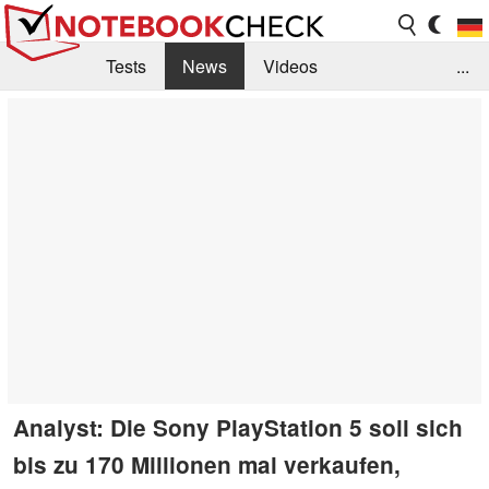
Tests
News
Videos
...
Benchmarks & Tech
Externe Tests
Kaufberatung
Deals
Suche
Jobs
Forum
Analyst: Die Sony PlayStation 5 soll sich
bis zu 170 Millionen mal verkaufen,