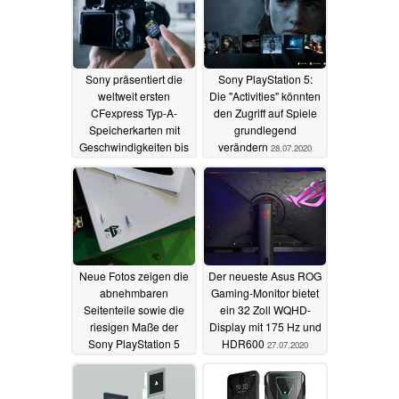
Sony präsentiert die
Sony PlayStation 5:
weltweit ersten
Die "Activities" könnten
CFexpress Typ-A-
den Zugriff auf Spiele
Speicherkarten mit
grundlegend
Geschwindigkeiten bis
verändern
28.07.2020
800 MB/s
28.07.2020
Neue Fotos zeigen die
Der neueste Asus ROG
abnehmbaren
Gaming-Monitor bietet
Seitenteile sowie die
ein 32 Zoll WQHD-
riesigen Maße der
Display mit 175 Hz und
Sony PlayStation 5
HDR600
27.07.2020
28.07.2020