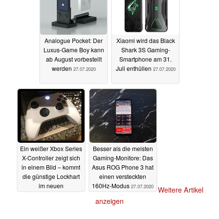
Analogue Pocket: Der
Xiaomi wird das Black
Luxus-Game Boy kann
Shark 3S Gaming-
ab August vorbestellt
Smartphone am 31.
werden
Juli enthüllen
27.07.2020
27.07.2020
Ein weißer Xbox Series
Besser als die meisten
X-Controller zeigt sich
Gaming-Monitore: Das
in einem Bild – kommt
Asus ROG Phone 3 hat
die günstige Lockhart
einen versteckten
im neuen
160Hz-Modus
27.07.2020
Weitere Artikel
Farbschema?
27.07.2020
anzeigen