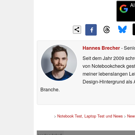
Al
Hannes Brecher
- Seni
Seit dem Jahr 2009 schre
von Notebookcheck gest
meiner lebenslangen Lei
Design-Hintergrund als A
Branche.
>
Notebook Test, Laptop Test und News
>
New