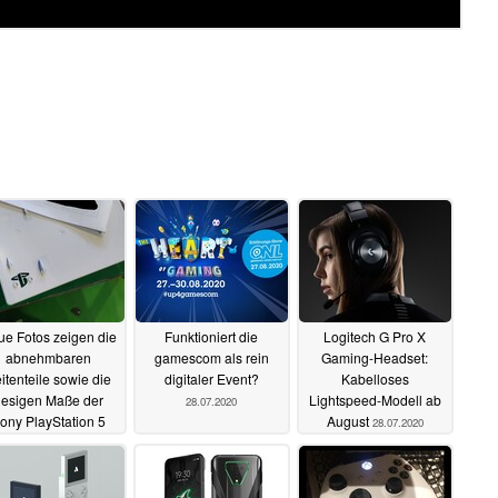
e Fotos zeigen die
Funktioniert die
Logitech G Pro X
abnehmbaren
gamescom als rein
Gaming-Headset:
itenteile sowie die
digitaler Event?
Kabelloses
iesigen Maße der
Lightspeed-Modell ab
28.07.2020
ony PlayStation 5
August
28.07.2020
28.07.2020