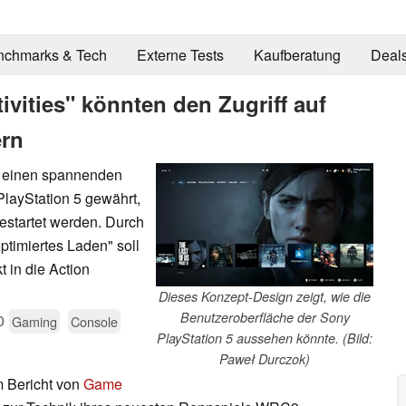
nchmarks & Tech
Externe Tests
Kaufberatung
Deal
ivities" könnten den Zugriff auf
ern
 einen spannenden
 PlayStation 5 gewährt,
estartet werden. Durch
timiertes Laden" soll
 in die Action
Dieses Konzept-Design zeigt, wie die
Benutzeroberfläche der Sony
0
Gaming
Console
PlayStation 5 aussehen könnte. (Bild:
Paweł Durczok)
 Bericht von
Game