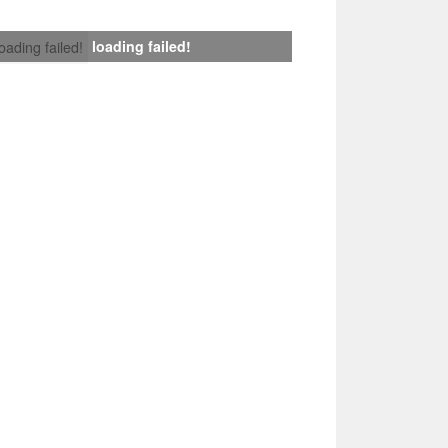
loading failed!
loading failed!