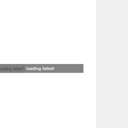
loading failed!
loading failed!