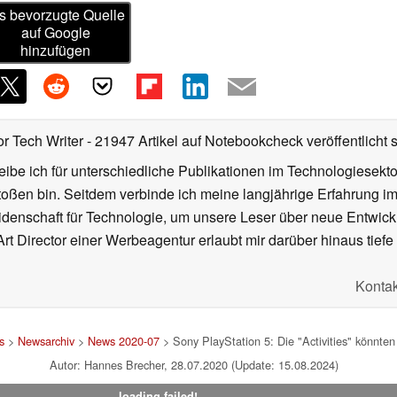
s bevorzugte Quelle
auf Google
hinzufügen
or Tech Writer
- 21947 Artikel auf Notebookcheck veröffentlicht
s
ibe ich für unterschiedliche Publikationen im Technologiesekt
oßen bin. Seitdem verbinde ich meine langjährige Erfahrung 
denschaft für Technologie, um unsere Leser über neue Entwick
rt Director einer Werbeagentur erlaubt mir darüber hinaus tiefe 
Kontak
s
>
Newsarchiv
>
News 2020-07
> Sony PlayStation 5: Die "Activities" könnten
Autor: Hannes Brecher, 28.07.2020 (Update: 15.08.2024)
loading failed!