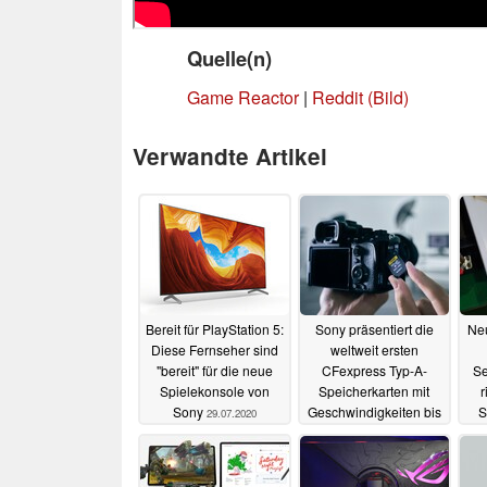
Quelle(n)
Game Reactor
|
Reddit (Bild)
Verwandte Artikel
Bereit für PlayStation 5:
Sony präsentiert die
Neu
Diese Fernseher sind
weltweit ersten
"bereit" für die neue
CFexpress Typ-A-
Se
Spielekonsole von
Speicherkarten mit
r
Sony
Geschwindigkeiten bis
S
29.07.2020
800 MB/s
28.07.2020