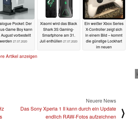
alogue Pocket: Der
Xiaomi wird das Black
Ein weißer Xbox Series
xus-Game Boy kann
Shark 3S Gaming-
X-Controller zeigt sich
 August vorbestellt
Smartphone am 31.
in einem Bild – kommt
werden
Juli enthüllen
die günstige Lockhart
27.07.2020
27.07.2020
im neuen
Farbschema?
27.07.2020
re Artikel anzeigen
Neuere News
Hz
Das Sony Xperia 1 II kann durch ein Update
⟩
s
endlich RAW-Fotos aufzeichnen