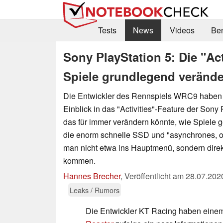
Tests
News
Videos
Be
Sony PlayStation 5: Die "Act
Spiele grundlegend veränd
Die Entwickler des Rennspiels WRC9 haben
Einblick in das "Activities"-Feature der Sony
das für immer verändern könnte, wie Spiele g
die enorm schnelle SSD und "asynchrones, op
man nicht etwa ins Hauptmenü, sondern direkt
kommen.
Hannes Brecher
,
Veröffentlicht am
28.07.202
Leaks / Rumors
Die Entwickler KT Racing haben einem