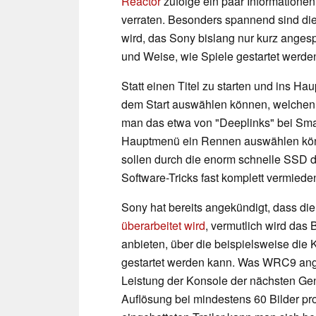
Reactor
zufolge ein paar Informatione
verraten. Besonders spannend sind die
wird, das Sony bislang nur kurz angesp
und Weise, wie Spiele gestartet werde
Statt einen Titel zu starten und ins 
dem Start auswählen können, welchen T
man das etwa von "Deeplinks" bei Smar
Hauptmenü ein Rennen auswählen könne
sollen durch die enorm schnelle SSD d
Software-Tricks fast komplett vermied
Sony hat bereits angekündigt, dass di
überarbeitet wird
, vermutlich wird das 
anbieten, über die beispielsweise die 
gestartet werden kann. Was WRC9 angeh
Leistung der Konsole der nächsten Gen
Auflösung bei mindestens 60 Bilder pr