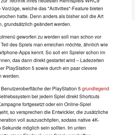
n zur Technik ihres neuesten Rennspiels WRC9
 Vorzüge, welche das "Activities"-Feature bieten
rochen hatte. Denn anders als bisher soll die Art
n, grundsätzlich geändert werden.
Hauptmenü geworfen zu werden soll man schon vor
eil des Spiels man erreichen möchte, ähnlich wie
tphone-Apps kennt. So soll ein Spieler schon im
n, das dann direkt gestartet wird – Ladezeiten
er PlayStation 5 sowie durch ein paar clevere
en werden.
e Benutzeroberfläche der PlayStation 5
grundlegend
Betriebssystem bei jedem Spiel direkt Shortcuts
Kampagne fortgesetzt oder ein Online-Spiel
t, so versprechen die Entwickler, die zusätzliche
eration voll auszuschöpfen, sodass native 4K-
o Sekunde möglich sein sollten. Im unten