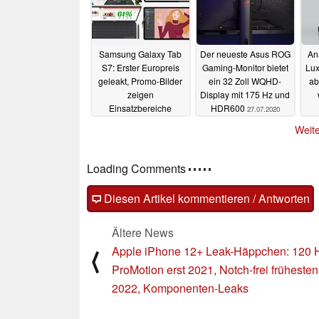
Samsung Galaxy Tab
Der neueste Asus ROG
An
S7: Erster Europreis
Gaming-Monitor bietet
Lu
geleakt, Promo-Bilder
ein 32 Zoll WQHD-
ab
zeigen
Display mit 175 Hz und
Einsatzbereiche
HDR600
27.07.2020
28.07.2020
Weite
Loading Comments
Diesen Artikel kommentieren / Antworten
Ältere News
Apple iPhone 12+ Leak-Häppchen: 120 
⟨
ProMotion erst 2021, Notch-frei frühesten
2022, Komponenten-Leaks