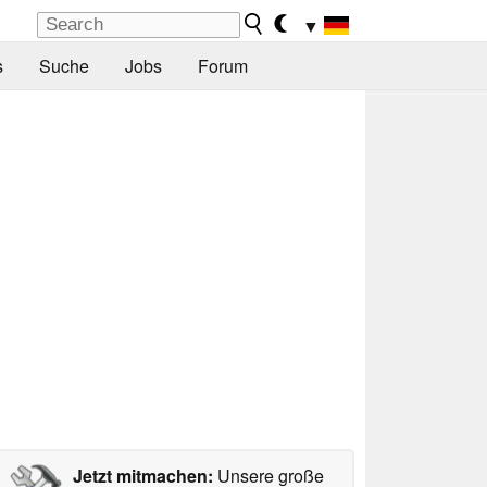
▼
s
Suche
Jobs
Forum
Jetzt mitmachen:
Unsere große