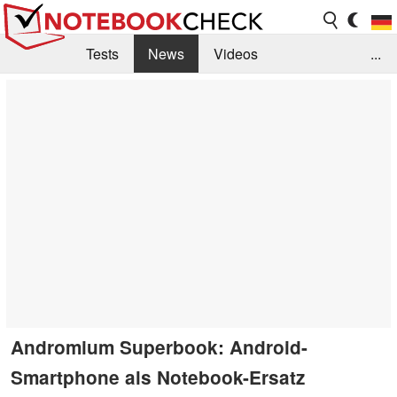
Tests
News
Videos
...
Benchmarks & Tech
Externe Tests
Kaufberatung
Deals
Suche
Jobs
Forum
Andromium Superbook: Android-
Smartphone als Notebook-Ersatz