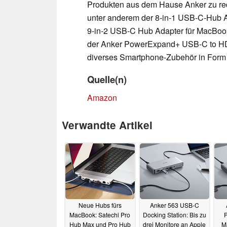
Produkten aus dem Hause Anker zu red
unter anderem der 8-in-1 USB-C-Hub A
9-in-2 USB-C Hub Adapter für MacBoo
der Anker PowerExpand+ USB-C to HD
diverses Smartphone-Zubehör in Form
Quelle(n)
Amazon
Verwandte Artikel
Neue Hubs fürs
Anker 563 USB-C
MacBook: Satechi Pro
Docking Station: Bis zu
Hub Max und Pro Hub
drei Monitore an Apple
M