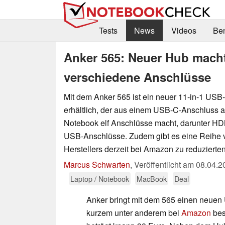
Tests
News
Videos
Be
Anker 565: Neuer Hub macht
verschiedene Anschlüsse
Mit dem Anker 565 ist ein neuer 11-in-1 US
erhältlich, der aus einem USB-C-Anschluss
Notebook elf Anschlüsse macht, darunter H
USB-Anschlüsse. Zudem gibt es eine Reihe 
Herstellers derzeit bei Amazon zu reduzierte
Marcus Schwarten
,
Veröffentlicht am
08.04.2
Laptop / Notebook
MacBook
Deal
Anker bringt mit dem 565 einen neuen
kurzem unter anderem bei
Amazon
bes