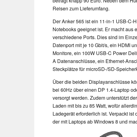
beträgt knapp 90 Euro. Neben dem Hub 
Reisen zum Lieferumfang.
Der Anker 565 ist ein 11-in-1 USB-C-H
Notebooks geeignet ist. Er macht aus
verschiedene Ports. Dies sind im Ein
Datenport mit je 10 Gbit/s, ein HDMI un
Monitore, ein 100W USB-C Power Deliv
A Datenanschlüsse, ein Ethernet-Ansc
Steckplätze für microSD-/SD-Speicherk
Über die beiden Displayanschlüsse kön
bei 60Hz über einen DP 1.4-Laptop od
versorgt werden. Zudem unterstützt d
Laden mit bis zu 85 Watt, wofür allerdi
Ladegerät erforderlich ist. Verpackt is
der mit Laptops ab Windows 8 und mac