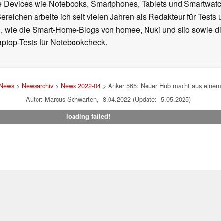
le Devices wie Notebooks, Smartphones, Tablets und Smartw
reichen arbeite ich seit vielen Jahren als Redakteur für Tests 
 wie die Smart-Home-Blogs von homee, Nuki und siio sowie di
aptop-Tests für Notebookcheck.
News
>
Newsarchiv
>
News 2022-04
> Anker 565: Neuer Hub macht aus einem 
Autor: Marcus Schwarten, 8.04.2022 (Update: 5.05.2025)
loading failed!
um
|
Team
|
Datenschutz
|
Kontakt
|
Cookie Einstellungen
| 08.08
en Affiliate-Link kann Notebookcheck eine Vergütung erhalten. Vielen Dank für