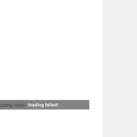
loading failed!
loading failed!