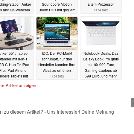
king-Station Anker
Soundcore Motion
altem Prozessor
3 und 2K-Webcam
Boom Plus mit großem
13.04.2022
Anker PowerConf
Akku und Start-Rabatt
00 starten
18.05.2022
09.05.2022
nker 551: Tablet-
IDC: Der PC-Markt
Notebook-Deals: Das
tänder mit 8-in-1
schrumpft, nur drei
Galaxy Book Pro gibts
SB-C-Hub für iPad
Hersteller konnten ihre
jetzt für 999 Euro,
Pro, iPad Air und
Absätze erhöhen
Gaming-Laptops ab
ndere Tablets mit
699 Euro, und mehr
11.04.2022
USB-C
12.04.2022
11.04.2022
re Artikel anzeigen
n zu diesem Artikel? - Uns interessiert Deine Meinung