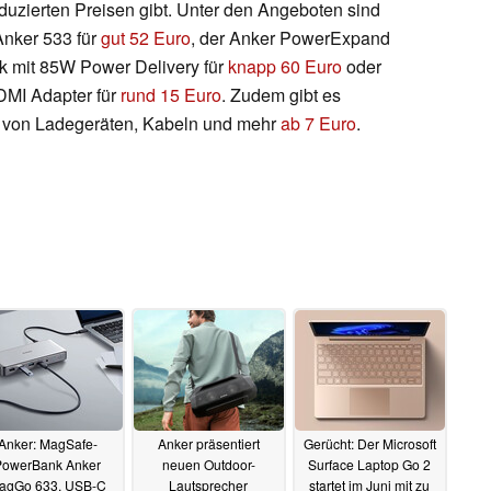
uzierten Preisen gibt. Unter den Angeboten sind
nker 533 für
gut 52 Euro
, der Anker PowerExpand
k mit 85W Power Delivery für
knapp 60 Euro
oder
MI Adapter für
rund 15 Euro
. Zudem gibt es
 von Ladegeräten, Kabeln und mehr
ab 7 Euro
.
Anker: MagSafe-
Anker präsentiert
Gerücht: Der Microsoft
PowerBank Anker
neuen Outdoor-
Surface Laptop Go 2
agGo 633, USB-C
Lautsprecher
startet im Juni mit zu