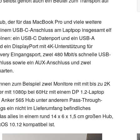
selbst gehört auch ein Beutel zum Transport auf
ub, der für das MacBook Pro und viele weitere
 einem USB-C-Anschluss am Laptpop insgesamt elf
zelnen: ein USB-C Datenport und ein USB-A
d ein DisplayPort mit 4K-Unterstützung für
ery Eingangsport, zwei 480 Mbit/s schnelle USB-
hluss sowie ein AUX-Anschluss und zwei
arten.
nen zum Beispiel zwei Monitore mit mit bis zu 2K
er mit 1080p bei 60Hz mit einem DP 1.2-Laptop
er Anker 565 Hub unter anderem Pass-Through-
ngs ein nicht im Lieferumfang befindliches
t das alles in einem rund 14 x 6 x 1,5 cm großen Hub,
OS 10.12 kompatibel ist.