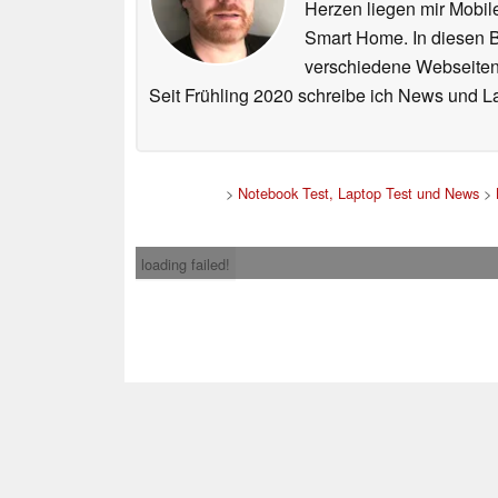
Herzen liegen mir Mobi
Smart Home. In diesen Be
verschiedene Webseiten,
Seit Frühling 2020 schreibe ich News und L
>
Notebook Test, Laptop Test und News
>
loading failed!
Impress
* Beim Kauf über ein