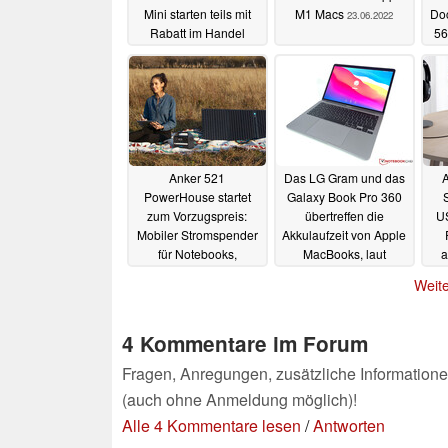
Mini starten teils mit
M1 Macs
Doc
23.06.2022
Rabatt im Handel
56
04.08.2022
C2
Anker 521
Das LG Gram und das
A
PowerHouse startet
Galaxy Book Pro 360
S
zum Vorzugspreis:
übertreffen die
U
Mobiler Stromspender
Akkulaufzeit von Apple
für Notebooks,
MacBooks, laut
a
Smartphone und Co
Consumer Reports
Weite
13.04.2022
12.04.2022
4 Kommentare im Forum
Fragen, Anregungen, zusätzliche Informatione
(auch ohne Anmeldung möglich)!
Alle 4 Kommentare lesen
/
Antworten