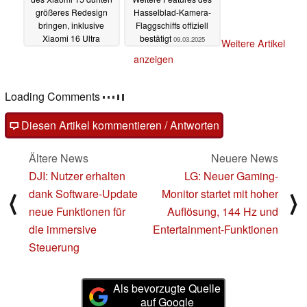
größeres Redesign
Hasselblad-Kamera-
bringen, inklusive
Flaggschiffs offiziell
Xiaomi 16 Ultra
bestätigt
09.03.2025
Weitere Artikel
09.03.2025
anzeigen
Loading Comments
Diesen Artikel kommentieren / Antworten
Ältere News
Neuere News
DJI: Nutzer erhalten
LG: Neuer Gaming-
dank Software-Update
Monitor startet mit hoher
⟨
⟩
neue Funktionen für
Auflösung, 144 Hz und
die immersive
Entertainment-Funktionen
Steuerung
Als bevorzugte Quelle
auf Google