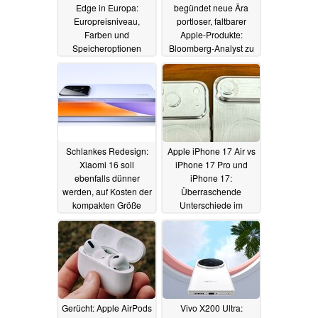
Edge in Europa:
begündet neue Ära
Europreisniveau,
portloser, faltbarer
Farben und
Apple-Produkte:
Speicheroptionen
Bloomberg-Analyst zu
geleakt
Preis, Specs und
16.03.2025
Aussichten
16.03.2025
Schlankes Redesign:
Apple iPhone 17 Air vs
Xiaomi 16 soll
iPhone 17 Pro und
ebenfalls dünner
iPhone 17:
werden, auf Kosten der
Überraschende
kompakten Größe
Unterschiede im
Dummy-Vergleich
16.03.2025
16.03.2025
Gerücht: Apple AirPods
Vivo X200 Ultra: