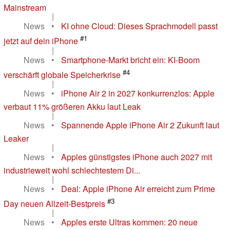
Mainstream
|
News
•
KI ohne Cloud: Dieses Sprachmodell passt
#1
jetzt auf dein iPhone
|
News
•
Smartphone-Markt bricht ein: KI-Boom
#4
verschärft globale Speicherkrise
|
News
•
iPhone Air 2 in 2027 konkurrenzlos: Apple
verbaut 11% größeren Akku laut Leak
|
News
•
Spannende Apple iPhone Air 2 Zukunft laut
Leaker
|
News
•
Apples günstigstes iPhone auch 2027 mit
industrieweit wohl schlechtestem Di...
|
News
•
Deal: Apple iPhone Air erreicht zum Prime
#3
Day neuen Allzeit-Bestpreis
|
News
•
Apples erste Ultras kommen: 20 neue