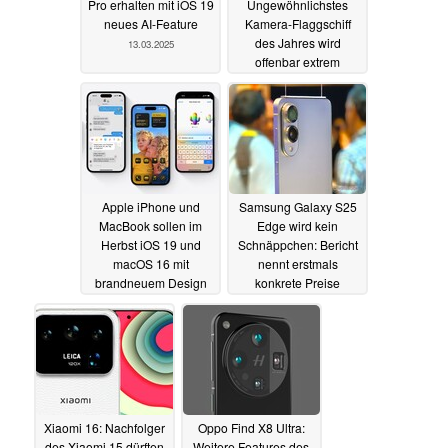
Pro erhalten mit iOS 19
Ungewöhnlichstes
neues AI-Feature
Kamera-Flaggschiff
des Jahres wird
13.03.2025
offenbar extrem
lichtsensitiv
11.03.2025
Apple iPhone und
Samsung Galaxy S25
MacBook sollen im
Edge wird kein
Herbst iOS 19 und
Schnäppchen: Bericht
macOS 16 mit
nennt erstmals
brandneuem Design
konkrete Preise
erhalten
10.03.2025
10.03.2025
Xiaomi 16: Nachfolger
Oppo Find X8 Ultra:
des Xiaomi 15 dürften
Weitere Features des