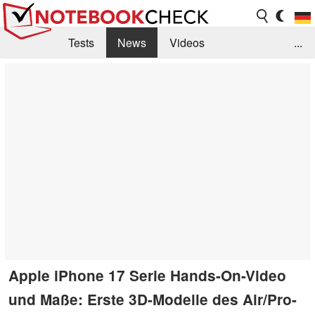
Tests
News
Videos
...
Benchmarks & Tech
Externe Tests
Kaufberatung
Deals
Suche
Jobs
Forum
Apple iPhone 17 Serie Hands-On-Video
und Maße: Erste 3D-Modelle des Air/Pro-