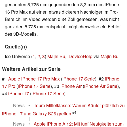
genannten 8,725 mm gegenüber den 8,3 mm des iPhone
16 Pro Max auf einen etwas dickeren Nachfolger im Pro-
Bereich, im Video werden 0,34 Zoll gemessen, was nicht
ganz den 8,725 mm entspricht, möglicherweise ein Fehler
des 3D-Modells.
Quelle(n)
Ice Universe (
1
,
2
,
3
)
Majin Bu
,
iDeviceHelp
via
Majin Bu
Weitere Artikel zur Serie
#1
Apple iPhone 17 Pro Max
(
iPhone 17 Serie
), #2
iPhone
17 Pro
(
iPhone 17 Serie
), #3
iPhone Air
(
iPhone Air Serie
),
#4
iPhone 17
(
iPhone 17 Serie
)
News
•
Teure Mittelklasse: Warum Käufer plötzlich zu
#4
iPhone 17 und Galaxy S26 greifen
|
News
•
Apple iPhone Air 2: Mit fünf Neuigkeiten zum