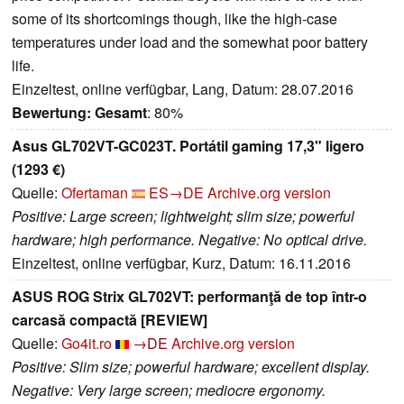
some of its shortcomings though, like the high-case
temperatures under load and the somewhat poor battery
life.
Einzeltest, online verfügbar, Lang, Datum: 28.07.2016
Bewertung:
Gesamt
: 80%
Asus GL702VT-GC023T. Portátil gaming 17,3" ligero
(1293 €)
Quelle:
Ofertaman
ES→DE
Archive.org version
Positive: Large screen; lightweight; slim size; powerful
hardware; high performance. Negative: No optical drive.
Einzeltest, online verfügbar, Kurz, Datum: 16.11.2016
ASUS ROG Strix GL702VT: performanţă de top într-o
carcasă compactă [REVIEW]
Quelle:
Go4it.ro
→DE
Archive.org version
Positive: Slim size; powerful hardware; excellent display.
Negative: Very large screen; mediocre ergonomy.