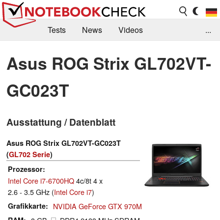
Tests
News
Videos
...
Benchmarks & Tech
Externe Tests
Asus ROG Strix GL702VT-
Kaufberatung
Deals
Suche
Jobs
GC023T
Forum
Ausstattung / Datenblatt
Asus ROG Strix GL702VT-GC023T
(
GL702 Serie
)
Prozessor
Intel Core i7-6700HQ
4c/8t 4 x
2.6 - 3.5 GHz (
Intel Core i7
)
Grafikkarte
NVIDIA GeForce GTX 970M