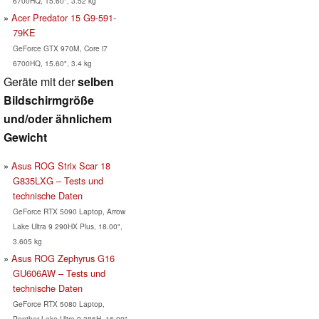
6700HQ, 15.60", 3.52 kg
Acer Predator 15 G9-591-
79KE
GeForce GTX 970M, Core i7
6700HQ, 15.60", 3.4 kg
Geräte mit der
selben
Bildschirmgröße
und/oder ähnlichem
Gewicht
Asus ROG Strix Scar 18
G835LXG – Tests und
technische Daten
GeForce RTX 5090 Laptop, Arrow
Lake Ultra 9 290HX Plus, 18.00",
3.605 kg
Asus ROG Zephyrus G16
GU606AW – Tests und
technische Daten
GeForce RTX 5080 Laptop,
Panther Lake Ultra 9 386H, 16.00",