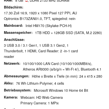
RAM
8 GB
, DDR4 2133 MHz SDRAM
Bildschirm
17.30 Zoll 16:9, 1920 x 1080 Pixel 127 PPI, AU
Optronics B173ZAN01.0, TFT, spiegelnd: nein
Mainboard
Intel HM170 (Skylake PCH-H)
Massenspeicher
1TB HDD + 128GB SSD (SATA, M.2 2280)
Anschlüsse
3 USB 3.0 / 3.1 Gen1, 1 USB 3.1 Gen2, 1
Thunderbolt, 1 HDMI, Card Reader: 2 -in-1 card
reader
Netzwerk
10/100/1000 LAN Card (10/100/1000MBit/s),
Atheros AR9300 (a/b/g/n = Wi-Fi 4/), Bluetooth 4.1
Abmessungen
Höhe x Breite x Tiefe (in mm): 24 x 415 x 280
Akku
76 Wh Lithium-Polymer, 4 cells
Betriebssystem
Microsoft Windows 10 Home 64 Bit
Kamera
Webcam: HD Web Camera
Primary Camera: 1 MPix