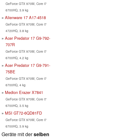
GeForce GTX 970M, Core i7
6700HQ, 3.9 kg
Alienware 17 A17-4518
GeForce GTX 970M, Core i7
4720HQ, 3.8 kg
Acer Predator 17 G9-792-
707R
GeForce GTX 970M, Core i7
6700HQ, 4.2 kg
Acer Predator 17 G9-791-
75BE
GeForce GTX 970M, Core i7
6700HQ, 4 kg
Medion Erazer X7841
GeForce GTX 970M, Core i7
6700HQ, 3.5 kg
MSI GT72-6QD81FD
GeForce GTX 970M, Core i7
6700HQ, 3.9 kg
Geräte mit der
selben