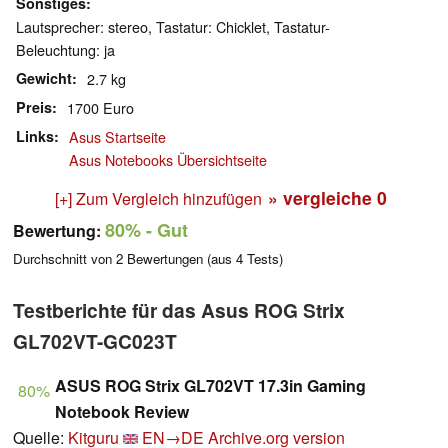
Sonstiges
Lautsprecher: stereo, Tastatur: Chicklet, Tastatur-
Beleuchtung: ja
Gewicht
2.7 kg
Preis
1700 Euro
Links
Asus Startseite
Asus Notebooks Übersichtseite
» vergleiche
0
[+] Zum Vergleich hinzufügen
80%
- Gut
Bewertung:
Durchschnitt von
2
Bewertungen (aus
4
Tests)
Testberichte für das Asus ROG Strix
GL702VT-GC023T
ASUS ROG Strix GL702VT 17.3in Gaming
80%
Notebook Review
Quelle:
Kitguru
EN→DE
Archive.org version