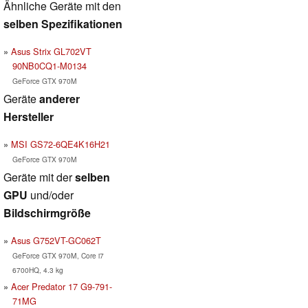
Ähnliche Geräte mit den
selben Spezifikationen
Asus Strix GL702VT
90NB0CQ1-M0134
GeForce GTX 970M
Geräte
anderer
Hersteller
MSI GS72-6QE4K16H21
GeForce GTX 970M
Geräte mit der
selben
GPU
und/oder
Bildschirmgröße
Asus G752VT-GC062T
GeForce GTX 970M, Core i7
6700HQ, 4.3 kg
Acer Predator 17 G9-791-
71MG