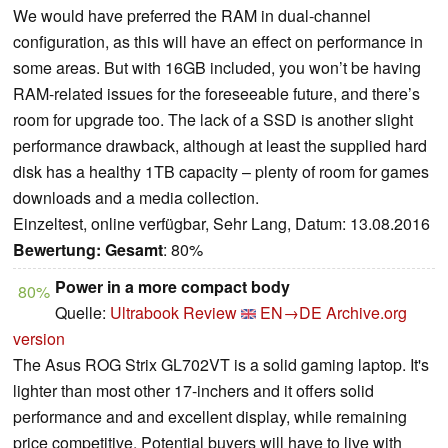
We would have preferred the RAM in dual-channel
configuration, as this will have an effect on performance in
some areas. But with 16GB included, you won’t be having
RAM-related issues for the foreseeable future, and there’s
room for upgrade too. The lack of a SSD is another slight
performance drawback, although at least the supplied hard
disk has a healthy 1TB capacity – plenty of room for games
downloads and a media collection.
Einzeltest, online verfügbar, Sehr Lang, Datum: 13.08.2016
Bewertung:
Gesamt
: 80%
Power in a more compact body
80%
Quelle:
Ultrabook Review
EN→DE
Archive.org
version
The Asus ROG Strix GL702VT is a solid gaming laptop. It's
lighter than most other 17-inchers and it offers solid
performance and and excellent display, while remaining
price competitive. Potential buyers will have to live with