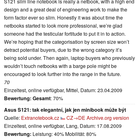
S121 slim line notebook is really a netbook, with a high end
design and a great deal of engineering work to make the
form factor ever so slim. Honestly it was about time the
netbooks started to look more professional, we’re glad
someone had the testicular fortitude to put it in to action.
We’re hoping that the categorisation by screen size won’t
detract potential buyers, due to the wrong category it’s
being sold under. Then again, laptop buyers who previously
wouldn’t touch netbooks with a barge pole might be
encouraged to look further into the range in the future.
70
Einzeltest, online verfügbar, Mittel, Datum: 23.04.2009
Bewertung:
Gesamt
: 70%
Asus S121: tak elegantní, jak jen minibook může být
Quelle:
Extranotebook.cz
CZ→DE
Archive.org version
Einzeltest, online verfügbar, Lang, Datum: 17.08.2009
Bewertung:
Leistung: 40% Mobilität: 80%