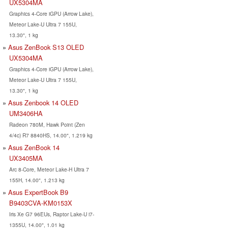
UX5304MA
Graphics 4-Core iGPU (Arrow Lake),
Meteor Lake-U Ultra 7 155U,
13.30", 1 kg
Asus ZenBook S13 OLED
UX5304MA
Graphics 4-Core iGPU (Arrow Lake),
Meteor Lake-U Ultra 7 155U,
13.30", 1 kg
Asus Zenbook 14 OLED
UM3406HA
Radeon 780M, Hawk Point (Zen
4/4c) R7 8840HS, 14.00", 1.219 kg
Asus ZenBook 14
UX3405MA
Arc 8-Core, Meteor Lake-H Ultra 7
155H, 14.00", 1.213 kg
Asus ExpertBook B9
B9403CVA-KM0153X
Iris Xe G7 96EUs, Raptor Lake-U i7-
1355U, 14.00", 1.01 kg