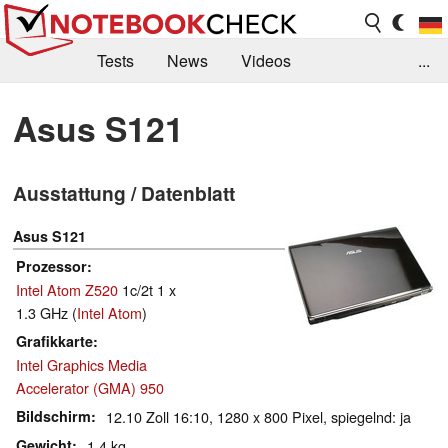
Tests
News
Videos
...
Benchmarks & Tech
Externe Tests
Asus S121
Kaufberatung
Deals
Suche
Jobs
Ausstattung / Datenblatt
Forum
Asus S121
Prozessor
Intel Atom Z520
1c/2t 1 x
1.3 GHz (
Intel Atom
)
Grafikkarte
Intel Graphics Media
Accelerator (GMA) 950
Bildschirm
12.10 Zoll 16:10, 1280 x 800 Pixel, spiegelnd: ja
Gewicht
1.4 kg