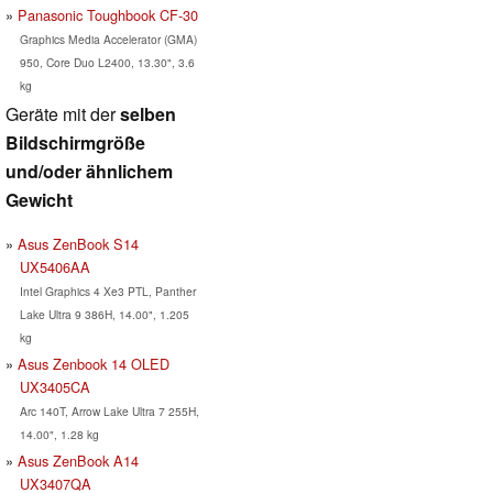
Panasonic Toughbook CF-30
Graphics Media Accelerator (GMA)
950, Core Duo L2400, 13.30", 3.6
kg
Geräte mit der
selben
Bildschirmgröße
und/oder ähnlichem
Gewicht
Asus ZenBook S14
UX5406AA
Intel Graphics 4 Xe3 PTL, Panther
Lake Ultra 9 386H, 14.00", 1.205
kg
Asus Zenbook 14 OLED
UX3405CA
Arc 140T, Arrow Lake Ultra 7 255H,
14.00", 1.28 kg
Asus ZenBook A14
UX3407QA