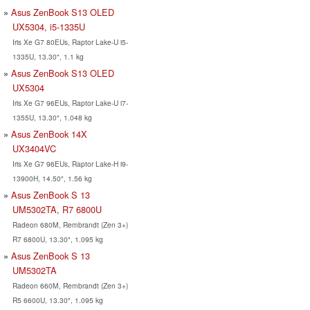
Asus ZenBook S13 OLED
UX5304, i5-1335U
Iris Xe G7 80EUs, Raptor Lake-U i5-
1335U, 13.30", 1.1 kg
Asus ZenBook S13 OLED
UX5304
Iris Xe G7 96EUs, Raptor Lake-U i7-
1355U, 13.30", 1.048 kg
Asus ZenBook 14X
UX3404VC
Iris Xe G7 96EUs, Raptor Lake-H i9-
13900H, 14.50", 1.56 kg
Asus ZenBook S 13
UM5302TA, R7 6800U
Radeon 680M, Rembrandt (Zen 3+)
R7 6800U, 13.30", 1.095 kg
Asus ZenBook S 13
UM5302TA
Radeon 660M, Rembrandt (Zen 3+)
R5 6600U, 13.30", 1.095 kg