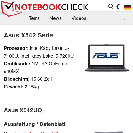
Tests
News
Videos
...
Benchmarks & Tech
Externe Tests
Asus X542 Serie
Kaufberatung
Deals
Suche
Jobs
Prozessor:
Intel Kaby Lake i3-
7100U, Intel Kaby Lake i5-7200U
Forum
Grafikkarte:
NVIDIA GeForce
940MX
Bildschirm:
15.60 Zoll
Gewicht:
2.15kg
Asus X542UQ
Ausstattung / Datenblatt