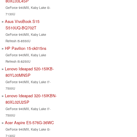
80XL03L4SP
GeForce 940MX, Kaby Lake i3-
7130U
Asus VivoBook S15
S510UQ-BQ702T
GeForce 940MX, Kaby Lake
Refresh i5-8550U
HP Pavilion 15-ck015ns
GeForce 940MX, Kaby Lake
Refresh i5-8250U
Lenovo Ideapad 520-15IKB-
80YL00MNSP
GeForce 940MX, Kaby Lake i7-
7500U
Lenovo Ideapad 320-15IKBN-
80XL02U2SP
GeForce 940MX, Kaby Lake i7-
7500U
Acer Aspire E5-576G-36WC
GeForce 940MX, Kaby Lake i3-
7130U