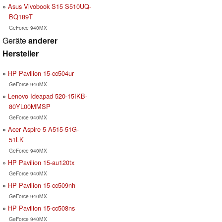
Asus Vivobook S15 S510UQ-
BQ189T
GeForce 940MX
Geräte
anderer
Hersteller
HP Pavilion 15-cc504ur
GeForce 940MX
Lenovo Ideapad 520-15IKB-
80YL00MMSP
GeForce 940MX
Acer Aspire 5 A515-51G-
51LK
GeForce 940MX
HP Pavilion 15-au120tx
GeForce 940MX
HP Pavilion 15-cc509nh
GeForce 940MX
HP Pavilion 15-cc508ns
GeForce 940MX