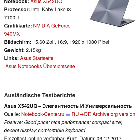
Notebook:
Asus X542UQ
Prozessor:
Intel Kaby Lake i3-
7100U
Grafikkarte:
NVIDIA GeForce
940MX
Bildschirm:
15.60 Zoll, 16:9, 1920 x 1080 Pixel
Gewicht:
2.15kg
Links:
Asus Startseite
Asus Notebooks Übersichtseite
Ausländische Testberichte
Asus X542UQ – Элегантность И Универсальность
Quelle:
Notebook-Center.ru
RU→DE
Archive.org version
Positive: Good price; nice performance; compact size;
decent display; comfortable keyboard.
Einzeltest, online verfügbar, Kurz, Datum: 06.12.2017