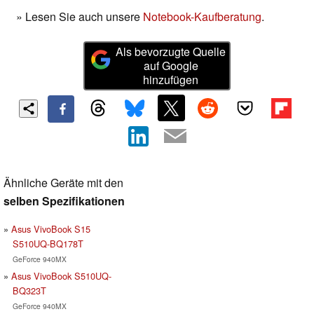
» Lesen Sie auch unsere
Notebook-Kaufberatung
.
Als bevorzugte Quelle
auf Google
hinzufügen
Ähnliche Geräte mit den
selben Spezifikationen
Asus VivoBook S15
S510UQ-BQ178T
GeForce 940MX
Asus VivoBook S510UQ-
BQ323T
GeForce 940MX