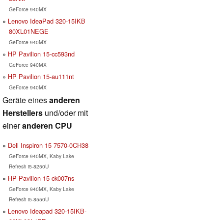
GeForce 940MX
Lenovo IdeaPad 320-15IKB
80XL01NEGE
GeForce 940MX
HP Pavilion 15-cc593nd
GeForce 940MX
HP Pavilion 15-au111nt
GeForce 940MX
Geräte eines
anderen
Herstellers
und/oder mit
einer
anderen CPU
Dell Inspiron 15 7570-0CH38
GeForce 940MX, Kaby Lake
Refresh i5-8250U
HP Pavilion 15-ck007ns
GeForce 940MX, Kaby Lake
Refresh i5-8550U
Lenovo Ideapad 320-15IKB-